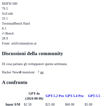
MATH-500
79.5
SciCode
33.1
TerminalBench Hard
8.3
τ²-Bench
28.9
Fonte
:
artificialanalysis.ai
Discussioni della community
Di cosa parlano gli sviluppatori questa settimana
Hacker News
0
menzioni · 7 gg
A confronto
GPT-4o
GPT-5.2 Pro
GPT-5.4 Pro
GPT-5.5
(2024-08-06)
Input $/M
$2.50
$21.00
$60.00
$5.00