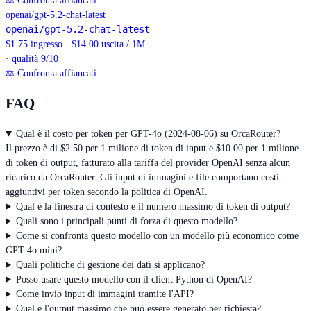
⚖
Confronta affiancati
openai/gpt-5.2-chat-latest
openai/gpt-5.2-chat-latest
$1.75 ingresso · $14.00 uscita / 1M
· qualità 9/10
⚖
Confronta affiancati
FAQ
Qual è il costo per token per GPT-4o (2024-08-06) su OrcaRouter?
Il prezzo è di $2.50 per 1 milione di token di input e $10.00 per 1 milione
di token di output, fatturato alla tariffa del provider OpenAI senza alcun
ricarico da OrcaRouter. Gli input di immagini e file comportano costi
aggiuntivi per token secondo la politica di OpenAI.
Qual è la finestra di contesto e il numero massimo di token di output?
Quali sono i principali punti di forza di questo modello?
Come si confronta questo modello con un modello più economico come
GPT-4o mini?
Quali politiche di gestione dei dati si applicano?
Posso usare questo modello con il client Python di OpenAI?
Come invio input di immagini tramite l'API?
Qual è l'output massimo che può essere generato per richiesta?