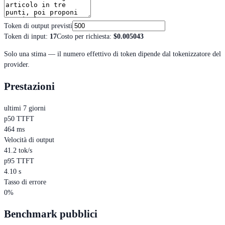
Token di output previsti
Token di input
:
17
Costo per richiesta
:
$0.005043
Solo una stima — il numero effettivo di token dipende dal tokenizzatore del
provider.
Prestazioni
ultimi 7 giorni
p50 TTFT
464 ms
Velocità di output
41.2 tok/s
p95 TTFT
4.10 s
Tasso di errore
0%
Benchmark pubblici