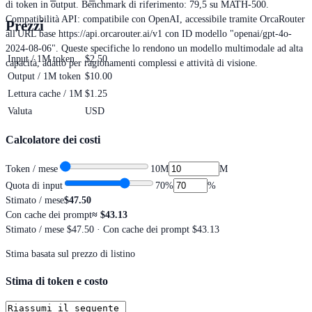
di token in output. Benchmark di riferimento: 79,5 su MATH-500.
Compatibilità API: compatibile con OpenAI, accessibile tramite OrcaRouter
Prezzi
all'URL base https://api.orcarouter.ai/v1 con ID modello "openai/gpt-4o-
2024-08-06". Queste specifiche lo rendono un modello multimodale ad alta
Input / 1M token
$2.50
capacità, adatto per ragionamenti complessi e attività di visione.
Output / 1M token
$10.00
Lettura cache / 1M
$1.25
Valuta
USD
Calcolatore dei costi
Token / mese
10M
M
Quota di input
70
%
%
Stimato / mese
$47.50
Con cache dei prompt
≈
$43.13
Stimato / mese
$47.50
· Con cache dei prompt $43.13
Stima basata sul prezzo di listino
Stima di token e costo