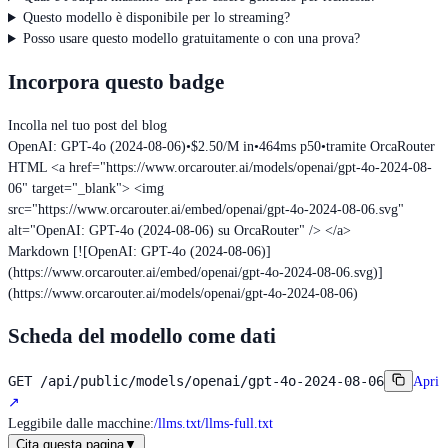
Questo modello è disponibile per lo streaming?
Posso usare questo modello gratuitamente o con una prova?
Incorpora questo badge
Incolla nel tuo post del blog
OpenAI: GPT-4o (2024-08-06)
•
$2.50/M in
•
464ms p50
•
tramite OrcaRouter
HTML
<a href="https://www.orcarouter.ai/models/openai/gpt-4o-2024-08-
06" target="_blank"> <img
src="https://www.orcarouter.ai/embed/openai/gpt-4o-2024-08-06.svg"
alt="OpenAI: GPT-4o (2024-08-06) su OrcaRouter" /> </a>
Markdown
[![OpenAI: GPT-4o (2024-08-06)]
(https://www.orcarouter.ai/embed/openai/gpt-4o-2024-08-06.svg)]
(https://www.orcarouter.ai/models/openai/gpt-4o-2024-08-06)
Scheda del modello come dati
GET
/api/public/models/openai/gpt-4o-2024-08-06
Apri
↗
Leggibile dalle macchine
:
/llms.txt
/llms-full.txt
Cita questa pagina
▼