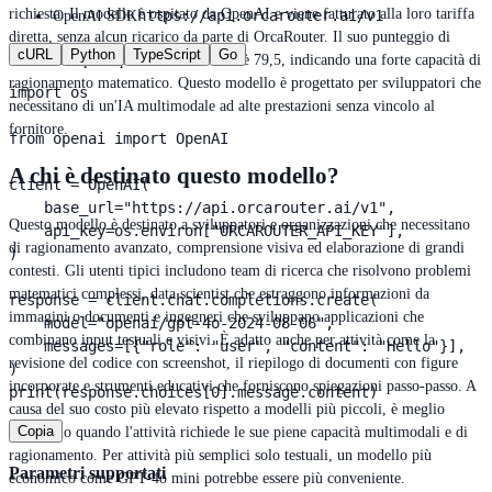
richiesta. Il modello è ospitato da OpenAI e viene fatturato alla loro tariffa
https://api.orcarouter.ai/v1
OpenAI SDK
diretta, senza alcun ricarico da parte di OrcaRouter. Il suo punteggio di
cURL
Python
TypeScript
Go
riferimento principale su MATH-500 è 79,5, indicando una forte capacità di
ragionamento matematico. Questo modello è progettato per sviluppatori che
import os

necessitano di un'IA multimodale ad alte prestazioni senza vincolo al
fornitore.
from openai import OpenAI

A chi è destinato questo modello?
client = OpenAI(

    base_url="https://api.orcarouter.ai/v1",

Questo modello è destinato a sviluppatori e organizzazioni che necessitano
    api_key=os.environ["ORCAROUTER_API_KEY"],

di ragionamento avanzato, comprensione visiva ed elaborazione di grandi
)

contesti. Gli utenti tipici includono team di ricerca che risolvono problemi
matematici complessi, data scientist che estraggono informazioni da
response = client.chat.completions.create(

immagini o documenti e ingegneri che sviluppano applicazioni che
    model="openai/gpt-4o-2024-08-06",

combinano input testuali e visivi. È adatto anche per attività come la
    messages=[{"role": "user", "content": "Hello"}],

revisione del codice con screenshot, il riepilogo di documenti con figure
)

incorporate e strumenti educativi che forniscono spiegazioni passo-passo. A
print(response.choices[0].message.content)
causa del suo costo più elevato rispetto a modelli più piccoli, è meglio
Copia
utilizzarlo quando l'attività richiede le sue piene capacità multimodali e di
ragionamento. Per attività più semplici solo testuali, un modello più
Parametri supportati
economico come GPT-4o mini potrebbe essere più conveniente.