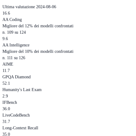
Ultima valutazione 2024-08-06
16.6
AA Coding
Migliore del 12% dei modelli confrontati
n. 109 su 124
9.6
AA Intelligence
Migliore del 10% dei modelli confrontati
n. 111 su 126
AIME
11.7
GPQA Diamond
52.1
Humanity's Last Exam
2.9
IFBench
36.0
LiveCodeBench
31.7
Long-Context Recall
35.0