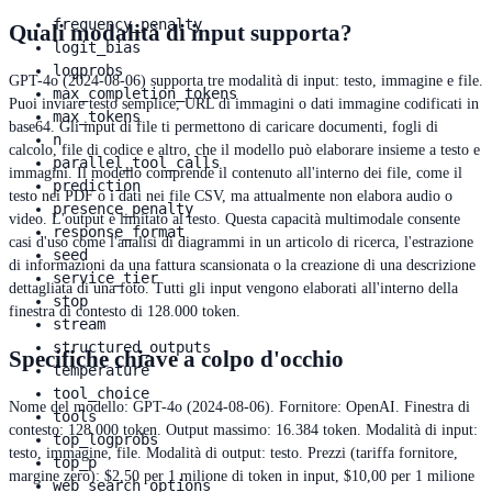
frequency_penalty
Quali modalità di input supporta?
logit_bias
logprobs
GPT-4o (2024-08-06) supporta tre modalità di input: testo, immagine e file.
max_completion_tokens
Puoi inviare testo semplice, URL di immagini o dati immagine codificati in
max_tokens
base64. Gli input di file ti permettono di caricare documenti, fogli di
n
calcolo, file di codice e altro, che il modello può elaborare insieme a testo e
parallel_tool_calls
immagini. Il modello comprende il contenuto all'interno dei file, come il
prediction
testo nei PDF o i dati nei file CSV, ma attualmente non elabora audio o
presence_penalty
video. L'output è limitato al testo. Questa capacità multimodale consente
response_format
casi d'uso come l'analisi di diagrammi in un articolo di ricerca, l'estrazione
seed
di informazioni da una fattura scansionata o la creazione di una descrizione
service_tier
dettagliata di una foto. Tutti gli input vengono elaborati all'interno della
stop
finestra di contesto di 128.000 token.
stream
structured_outputs
Specifiche chiave a colpo d'occhio
temperature
tool_choice
Nome del modello: GPT-4o (2024-08-06). Fornitore: OpenAI. Finestra di
tools
contesto: 128.000 token. Output massimo: 16.384 token. Modalità di input:
top_logprobs
testo, immagine, file. Modalità di output: testo. Prezzi (tariffa fornitore,
top_p
margine zero): $2,50 per 1 milione di token in input, $10,00 per 1 milione
web_search_options