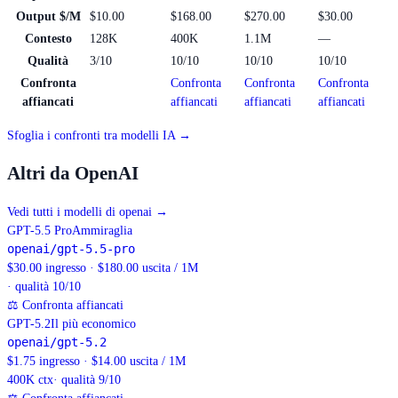
Output $/M
$10.00
$168.00
$270.00
$30.00
Contesto
128K
400K
1.1M
—
Qualità
3/10
10/10
10/10
10/10
Confronta
Confronta
Confronta
Confronta
affiancati
affiancati
affiancati
affiancati
Sfoglia i confronti tra modelli IA →
Altri da OpenAI
Vedi tutti i modelli di openai
→
GPT-5.5 Pro
Ammiraglia
openai/gpt-5.5-pro
$30.00 ingresso · $180.00 uscita / 1M
· qualità 10/10
⚖
Confronta affiancati
GPT-5.2
Il più economico
openai/gpt-5.2
$1.75 ingresso · $14.00 uscita / 1M
400K
ctx
· qualità 9/10