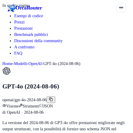
In questa pagina
Orca
Router
Esempi di codice
Prezzi
Prestazioni
Benchmark pubblici
Discussioni della community
A confronto
FAQ
Home
›
Modelli
›
OpenAI
›
GPT-4o (2024-08-06)
GPT-4o (2024-08-06)
openai/gpt-4o-2024-08-06
Visione
Strumenti
JSON
di
OpenAI
· 2024-08-06
La versione del 2024-08-06 di GPT-4o offre prestazioni migliorate negli
output strutturati, con la possibilità di fornire uno schema JSON nel