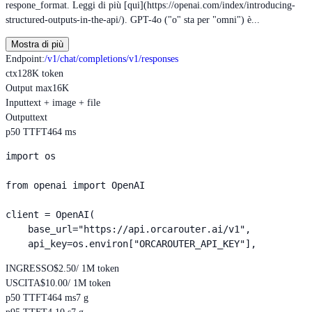
respone_format. Leggi di più [qui](https://openai.com/index/introducing-
structured-outputs-in-the-api/). GPT-4o ("o" sta per "omni") è...
Mostra di più
Endpoint
:
/v1/chat/completions
/v1/responses
ctx
128K token
Output max
16K
Input
text + image + file
Output
text
p50 TTFT
464 ms
import os

from openai import OpenAI

client = OpenAI(

    base_url="https://api.orcarouter.ai/v1",

    api_key=os.environ["ORCAROUTER_API_KEY"],
INGRESSO
$2.50
/ 1M token
USCITA
$10.00
/ 1M token
p50 TTFT
464 ms
7 g