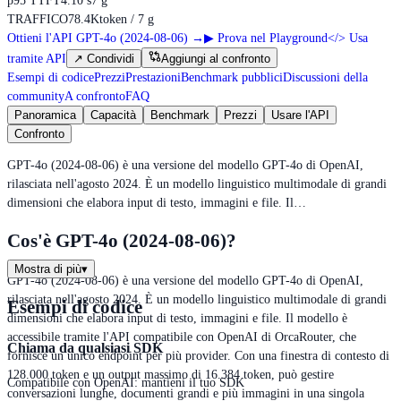
p95 TTFT
4.10 s
7 g
TRAFFICO
78.4K
token / 7 g
Ottieni l'API GPT-4o (2024-08-06)
→
▶
Prova nel Playground
</>
Usa
tramite API
↗
Condividi
Aggiungi al confronto
Esempi di codice
Prezzi
Prestazioni
Benchmark pubblici
Discussioni della
community
A confronto
FAQ
Panoramica
Capacità
Benchmark
Prezzi
Usare l'API
Confronto
GPT-4o (2024-08-06) è una versione del modello GPT-4o di OpenAI,
rilasciata nell'agosto 2024. È un modello linguistico multimodale di grandi
dimensioni che elabora input di testo, immagini e file. Il…
Cos'è GPT-4o (2024-08-06)?
Mostra di più
▾
GPT-4o (2024-08-06) è una versione del modello GPT-4o di OpenAI,
rilasciata nell'agosto 2024. È un modello linguistico multimodale di grandi
Esempi di codice
dimensioni che elabora input di testo, immagini e file. Il modello è
accessibile tramite l'API compatibile con OpenAI di OrcaRouter, che
Chiama da qualsiasi SDK
fornisce un unico endpoint per più provider. Con una finestra di contesto di
128.000 token e un output massimo di 16.384 token, può gestire
Compatibile con OpenAI: mantieni il tuo SDK
conversazioni lunghe, documenti grandi e più immagini in una singola