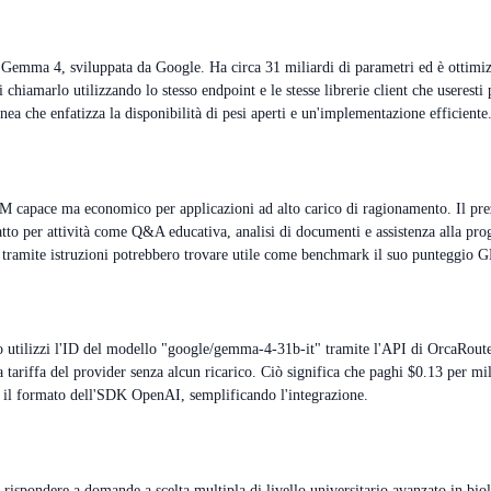
emma 4, sviluppata da Google. Ha circa 31 miliardi di parametri ed è ottimizzat
 chiamarlo utilizzando lo stesso endpoint e le stesse librerie client che usere
nea che enfatizza la disponibilità di pesi aperti e un'implementazione efficiente
M capace ma economico per applicazioni ad alto carico di ragionamento. Il prez
datto per attività come Q&A educativa, analisi di documenti e assistenza alla p
ti tramite istruzioni potrebbero trovare utile come benchmark il suo punteggi
lizzi l'ID del modello "google/gemma-4-31b-it" tramite l'API di OrcaRouter, l
la tariffa del provider senza alcun ricarico. Ciò significa che paghi $0.13 per m
on il formato dell'SDK OpenAI, semplificando l'integrazione.
rispondere a domande a scelta multipla di livello universitario avanzato in 