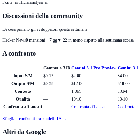
Fonte
:
artificialanalysis.ai
Discussioni della community
Di cosa parlano gli sviluppatori questa settimana
Hacker News
0
menzioni · 7 gg
▼
2
2 in meno rispetto alla settimana scorsa
A confronto
Gemma 4 31B
Gemini 3.1 Pro Preview
Gemini 3.1
Input $/M
$0.13
$2.00
$4.00
Output $/M
$0.38
$12.00
$18.00
Contesto
—
1.0M
1.0M
Qualità
—
10/10
10/10
Confronta affiancati
Confronta affiancati
Confronta af
Sfoglia i confronti tra modelli IA →
Altri da Google