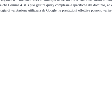
ce che Gemma 4 31B può gestire query complesse e specifiche del dominio, ed è 
logia di valutazione utilizzata da Google; le prestazioni effettive possono varia