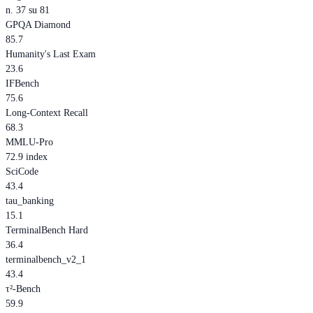
n. 37 su 81
GPQA Diamond
85.7
Humanity's Last Exam
23.6
IFBench
75.6
Long-Context Recall
68.3
MMLU-Pro
72.9 index
SciCode
43.4
tau_banking
15.1
TerminalBench Hard
36.4
terminalbench_v2_1
43.4
τ²-Bench
59.9