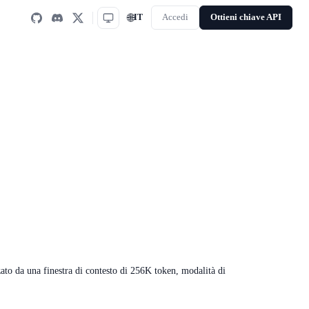
🌐
IT
Accedi
Ottieni chiave API
to da una finestra di contesto di 256K token, modalità di