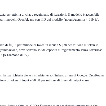
a per attività di chat e seguimento di istruzioni. Il modello è accessibile
sti per i modelli OpenAI, ma con l'ID del modello "google/gemma-4-31b-it".
.
zo di $0,13 per milione di token in input e $0,38 per milione di token in
rogrammazione, dove servono solide capacità di ragionamento senza l'overhead
o GPQA Diamond di 85,7.
a tua richiesta viene instradata verso l'infrastruttura di Google. OrcaRouter
ilione di token di input e $0.38 per milione di token di output come
biologia, fisica e chimica. GPQA Diamond è un benchmark impegnativo che