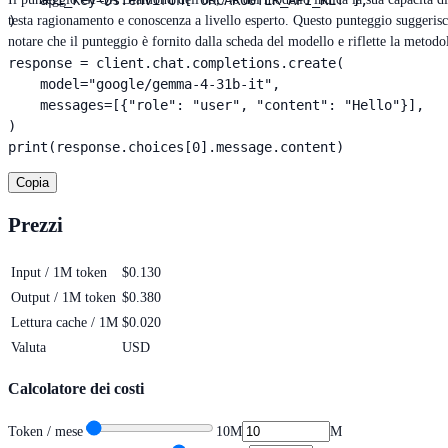
    api_key=os.environ["ORCAROUTER_API_KEY"],

)

testa ragionamento e conoscenza a livello esperto. Questo punteggio suggeris
notare che il punteggio è fornito dalla scheda del modello e riflette la metodo
response = client.chat.completions.create(

    model="google/gemma-4-31b-it",

    messages=[{"role": "user", "content": "Hello"}],

)

print(response.choices[0].message.content)
Copia
Prezzi
Input / 1M token
$0.130
Output / 1M token
$0.380
Lettura cache / 1M
$0.020
Valuta
USD
Calcolatore dei costi
Token / mese
10M
M