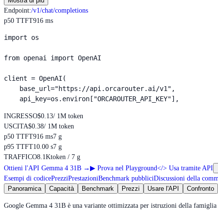
Mostra di più
Endpoint
:
/v1/chat/completions
p50 TTFT
916 ms
import os

from openai import OpenAI

client = OpenAI(

    base_url="https://api.orcarouter.ai/v1",

    api_key=os.environ["ORCAROUTER_API_KEY"],
INGRESSO
$0.13
/ 1M token
USCITA
$0.38
/ 1M token
p50 TTFT
916 ms
7 g
p95 TTFT
10.00 s
7 g
TRAFFICO
8.1K
token / 7 g
Ottieni l'API Gemma 4 31B
→
▶
Prova nel Playground
</>
Usa tramite API
Esempi di codice
Prezzi
Prestazioni
Benchmark pubblici
Discussioni della com
Panoramica
Capacità
Benchmark
Prezzi
Usare l'API
Confronto
Google Gemma 4 31B è una variante ottimizzata per istruzioni della famiglia 