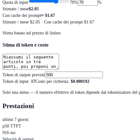
Quota di input
70
%
%
Stimato / mese
$2.05
Con cache dei prompt
≈
$1.67
Stimato / mese
$2.05
· Con cache dei prompt $1.67
Stima basata sul prezzo di listino
Stima di token e costo
Token di output previsti
Token di input
:
17
Costo per richiesta
:
$0.000192
Solo una stima — il numero effettivo di token dipende dal tokenizzatore del 
Prestazioni
ultimi 7 giorni
p50 TTFT
916 ms
Velocità di output