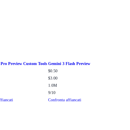
 Pro Preview Custom Tools
Gemini 3 Flash Preview
$0.50
$3.00
1.0M
9/10
fiancati
Confronta affiancati