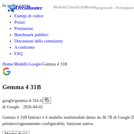
In questa pagina
Orca
Router
Modelli
Classifica
Offerte
Playground
Sviluppato
Esempi di codice
Prezzi
Prestazioni
Benchmark pubblici
Discussioni della community
A confronto
FAQ
Home
›
Modelli
›
Google
›
Gemma 4 31B
Gemma 4 31B
google/gemma-4-31b-it
di
Google
· 2026-04-02
Gemma 4 31B Instruct è il modello multimodale denso da 30.7B di Google Deep
pensiero/ragionamento configurabile, funzione nativa...