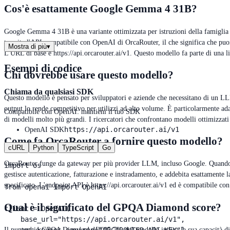
Cos'è esattamente Google Gemma 4 31B?
Google Gemma 4 31B è una variante ottimizzata per istruzioni della famiglia G
tramite l'API compatibile con OpenAI di OrcaRouter, il che significa che puoi
Mostra di più
▾
L'URL di base è https://api.orcarouter.ai/v1. Questo modello fa parte di una li
Esempi di codice
Chi dovrebbe usare questo modello?
Chiama da qualsiasi SDK
Questo modello è pensato per sviluppatori e aziende che necessitano di un LL
output lo rende competitivo per utilizzi ad alto volume. È particolarmente a
Compatibile con OpenAI: mantieni il tuo SDK
di modelli molto più grandi. I ricercatori che confrontano modelli ottimizza
https://api.orcarouter.ai/v1
OpenAI SDK
Come fa OrcaRouter a fornire questo modello?
cURL
Python
TypeScript
Go
OrcaRouter funge da gateway per più provider LLM, incluso Google. Quando uti
import os

gestisce autenticazione, fatturazione e instradamento, e addebita esattamente 
specificato. L'endpoint API è https://api.orcarouter.ai/v1 ed è compatibile c
from openai import OpenAI

Qual è il significato del GPQA Diamond score?
client = OpenAI(

    base_url="https://api.orcarouter.ai/v1",

Il punteggio GPQA Diamond dell'85,7% del modello indica la sua capacità di 