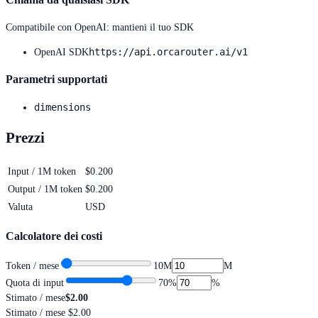
Compatibile con OpenAI: mantieni il tuo SDK
https://api.orcarouter.ai/v1
OpenAI SDK
Parametri supportati
dimensions
Prezzi
Input / 1M token
$0.200
Output / 1M token
$0.200
Valuta
USD
Calcolatore dei costi
Token / mese
10M
M
Quota di input
70
%
%
Stimato / mese
$2.00
Stimato / mese
$2.00