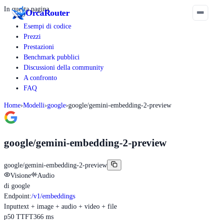
In questa pagina
Orca
Router
Esempi di codice
Prezzi
Prestazioni
Benchmark pubblici
Discussioni della community
A confronto
FAQ
Home
›
Modelli
›
google
›
google/gemini-embedding-2-preview
google/gemini-embedding-2-preview
google/gemini-embedding-2-preview
Visione
Audio
di
google
Endpoint
:
/v1/embeddings
Input
text + image + audio + video + file
p50 TTFT
366 ms