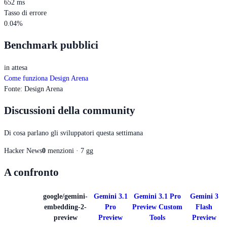
652 ms
Tasso di errore
0.04%
Benchmark pubblici
in attesa
Come funziona Design Arena
Fonte
:
Design Arena
Discussioni della community
Di cosa parlano gli sviluppatori questa settimana
Hacker News
0
menzioni · 7 gg
A confronto
google/gemini-
Gemini 3.1
Gemini 3.1 Pro
Gemini 3
embedding-2-
Pro
Preview Custom
Flash
preview
Preview
Tools
Preview