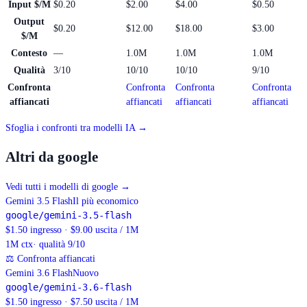
Input $/M
$0.20
$2.00
$4.00
$0.50
Output
$0.20
$12.00
$18.00
$3.00
$/M
Contesto
—
1.0M
1.0M
1.0M
Qualità
3/10
10/10
10/10
9/10
Confronta
Confronta
Confronta
Confronta
affiancati
affiancati
affiancati
affiancati
Sfoglia i confronti tra modelli IA →
Altri da google
Vedi tutti i modelli di google
→
Gemini 3.5 Flash
Il più economico
google/gemini-3.5-flash
$1.50 ingresso · $9.00 uscita / 1M
1M
ctx
· qualità 9/10
⚖
Confronta affiancati
Gemini 3.6 Flash
Nuovo
google/gemini-3.6-flash
$1.50 ingresso · $7.50 uscita / 1M