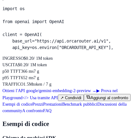
import os

from openai import OpenAI

client = OpenAI(

    base_url="https://api.orcarouter.ai/v1",

    api_key=os.environ["ORCAROUTER_API_KEY"],
INGRESSO
$0.20
/ 1M token
USCITA
$0.20
/ 1M token
p50 TTFT
366 ms
7 g
p95 TTFT
652 ms
7 g
TRAFFICO
1.5M
token / 7 g
Ottieni l'API google/gemini-embedding-2-preview
→
▶
Prova nel
Playground
</>
Usa tramite API
↗
Condividi
Aggiungi al confronto
Esempi di codice
Prezzi
Prestazioni
Benchmark pubblici
Discussioni della
community
A confronto
FAQ
Esempi di codice
Chiama da qualsiasi SDK