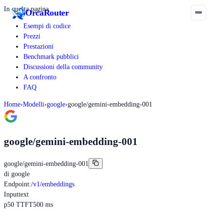
In questa pagina
Orca
Router
Esempi di codice
Prezzi
Prestazioni
Benchmark pubblici
Discussioni della community
A confronto
FAQ
Home
›
Modelli
›
google
›
google/gemini-embedding-001
google/gemini-embedding-001
google/gemini-embedding-001
di
google
Endpoint
:
/v1/embeddings
Input
text
p50 TTFT
500 ms