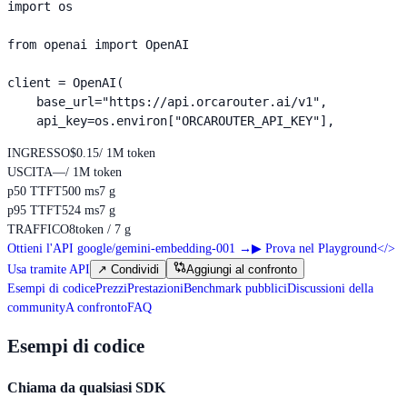
import os

from openai import OpenAI

client = OpenAI(

    base_url="https://api.orcarouter.ai/v1",

    api_key=os.environ["ORCAROUTER_API_KEY"],
INGRESSO
$0.15
/ 1M token
USCITA
—
/ 1M token
p50 TTFT
500 ms
7 g
p95 TTFT
524 ms
7 g
TRAFFICO
8
token / 7 g
Ottieni l'API google/gemini-embedding-001
→
▶
Prova nel Playground
</>
Usa tramite API
↗
Condividi
Aggiungi al confronto
Esempi di codice
Prezzi
Prestazioni
Benchmark pubblici
Discussioni della
community
A confronto
FAQ
Esempi di codice
Chiama da qualsiasi SDK