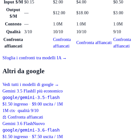
Input $/M
$0.15
$2.00
$4.00
$0.50
Output
—
$12.00
$18.00
$3.00
$/M
Contesto
—
1.0M
1.0M
1.0M
Qualità
3/10
10/10
10/10
9/10
Confronta
Confronta
Confronta
Confronta affiancati
affiancati
affiancati
affiancati
Sfoglia i confronti tra modelli IA →
Altri da google
Vedi tutti i modelli di google
→
Gemini 3.5 Flash
Il più economico
google/gemini-3.5-flash
$1.50 ingresso · $9.00 uscita / 1M
1M
ctx
· qualità 9/10
⚖
Confronta affiancati
Gemini 3.6 Flash
Nuovo
google/gemini-3.6-flash
$1.50 ingresso · $7.50 uscita / 1M