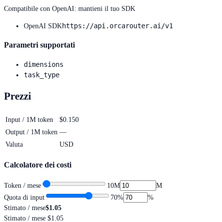
Compatibile con OpenAI: mantieni il tuo SDK
https://api.orcarouter.ai/v1
OpenAI SDK
Parametri supportati
dimensions
task_type
Prezzi
Input / 1M token
$0.150
Output / 1M token
—
Valuta
USD
Calcolatore dei costi
Token / mese
10M
M
Quota di input
70
%
%
Stimato / mese
$1.05
Stimato / mese
$1.05