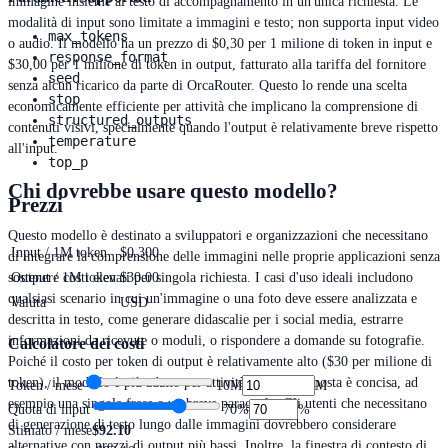
immagine insieme al testo di accompagnamento in un'unica richiesta. Le
modalità di input sono limitate a immagini e testo; non supporta input video
max_tokens
o audio. Il modello ha un prezzo di $0,30 per 1 milione di token in input e
response_format
$30,00 per 1 milione di token in output, fatturato alla tariffa del fornitore
seed
senza alcun ricarico da parte di OrcaRouter. Questo lo rende una scelta
stop
economicamente efficiente per attività che implicano la comprensione di
structured_outputs
contenuti visivi, specialmente quando l'output è relativamente breve rispetto
temperature
all'input.
top_p
Chi dovrebbe usare questo modello?
Prezzi
Questo modello è destinato a sviluppatori e organizzazioni che necessitano
Input / 1M token
$0.300
di integrare la comprensione delle immagini nelle proprie applicazioni senza
sostenere costi elevati per singola richiesta. I casi d'uso ideali includono
Output / 1M token
$30.00
qualsiasi scenario in cui un'immagine o una foto deve essere analizzata e
Valuta
USD
descritta in testo, come generare didascalie per i social media, estrarre
informazioni da ricevute o moduli, o rispondere a domande su fotografie.
Calcolatore dei costi
Poiché il costo per token di output è relativamente alto ($30 per milione di
token), il modello è più adatto per attività in cui la risposta è concisa, ad
Token / mese
10M
M
esempio una singola frase o un breve paragrafo. Gli utenti che necessitano
Quota di input
70
%
%
di generazione di testo lungo dalle immagini dovrebbero considerare
Stimato / mese
$92.10
alternative con prezzi di output più bassi. Inoltre, la finestra di contesto di