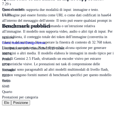
7.29 s
Tasso di errore
Questo modello supporta due modalità di input: immagine e testo.
14.3%
L'immagine può essere fornita come URL o come dati codificati in base64
all'interno del messaggio dell'utente. Il testo può essere qualsiasi prompt in
Benchmark pubblici
linguaggio naturale, come una domanda o un'istruzione relativa
all'immagine. Il modello non supporta video, audio o altri tipi di input. Per
ogni richiesta, il conteggio totale dei token dell'immagine (convertita in
in attesa
token) e del testo non deve superare la finestra di contesto di 32.768 token.
Come funziona Design Arena
L'output è sempre testo. Non è disponibile alcuna opzione per generare
Distribuzione delle classifiche
33135 tornei
immagini o altri media. Il modello elabora le immagini in modo tipico per i
10074
modelli Gemini 2.5 Flash, sfruttando un encoder visivo per estrarre
Primo
caratteristiche visive. Le prestazioni nei task di comprensione delle
8774
immagini sono paragonabili ad altri modelli multimodali di livello flash,
Secondo
ma non vengono forniti numeri di benchmark specifici per questo modello
8239
esatto.
Terzo
6048
Quarto
Prestazioni per categoria
Elo
Posizione