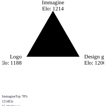
Immagine
Elo: 1214
Logo
Design gr
Elo: 1188
Elo: 120
Immagine
Top 78%
1214
Elo