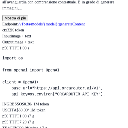
all'avanguardia con comprensione contestuale. È in grado di generare
immagini,...
Mostra di più
Endpoint
:
/v1beta/models/{model}:generateContent
ctx
32K token
Input
image + text
Output
image + text
p50 TTFT
1.00 s
import os

from openai import OpenAI

client = OpenAI(

    base_url="https://api.orcarouter.ai/v1",

    api_key=os.environ["ORCAROUTER_API_KEY"],
INGRESSO
$0.30
/ 1M token
USCITA
$30.00
/ 1M token
p50 TTFT
1.00 s
7 g
p95 TTFT
7.29 s
7 g