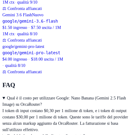
1M
ctx
· qualità 9/10
⚖
Confronta affiancati
Gemini 3.6 Flash
Nuovo
google/gemini-3.6-flash
$1.50 ingresso · $7.50 uscita / 1M
1M
ctx
· qualità 8/10
⚖
Confronta affiancati
google/gemini-pro-latest
google/gemini-pro-latest
$4.00 ingresso · $18.00 uscita / 1M
· qualità 8/10
⚖
Confronta affiancati
FAQ
Qual è il costo per utilizzare Google: Nano Banana (Gemini 2.5 Flash
Image) su OrcaRouter?
I token di input costano $0,30 per 1 milione di token, e i token di output
costano $30,00 per 1 milione di token. Queste sono le tariffe del provider
senza alcun markup aggiunto da OrcaRouter. La fatturazione si basa
sull'utilizzo effettivo.