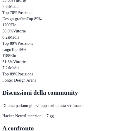
55.6
%
Vittorie
7.7s
Media
Top 78%
Posizione
Design grafico
Top 89%
1200
Elo
56.9
%
Vittorie
8.2s
Media
Top 89%
Posizione
Logo
Top 89%
1188
Elo
51.5
%
Vittorie
7.2s
Media
Top 89%
Posizione
Fonte
:
Design Arena
Discussioni della community
Di cosa parlano gli sviluppatori questa settimana
Hacker News
0
menzioni · 7 gg
A confronto