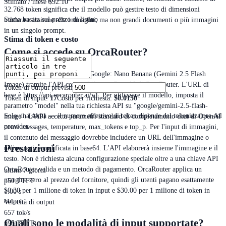
Stimato / mese
$92.10
32.768 token significa che il modello può gestire testo di dimensioni
Stima basata sul prezzo di listino
moderate insieme alle immagini, ma non grandi documenti o più immagini
in un singolo prompt.
Stima di token e costo
Come si accede su OrcaRouter?
Gli utenti possono accedere a Google: Nano Banana (Gemini 2.5 Flash
Image) tramite l'API compatibile con OpenAI di OrcaRouter. L'URL di
Token di output previsti
base è https://api.orcarouter.ai/v1. Per utilizzare il modello, imposta il
Token di input
:
17
Costo per richiesta
:
$0.0150
parametro "model" nella tua richiesta API su "google/gemini-2.5-flash-
Solo una stima — il numero effettivo di token dipende dal tokenizzatore del
image". L'API accetta parametri standard di completamento chat di OpenAI
provider.
come messages, temperature, max_tokens e top_p. Per l'input di immagini,
il contenuto del messaggio dovrebbe includere un URL dell'immagine o
Prestazioni
un'immagine codificata in base64. L'API elaborerà insieme l'immagine e il
testo. Non è richiesta alcuna configurazione speciale oltre a una chiave API
OrcaRouter valida e un metodo di pagamento. OrcaRouter applica un
ultimi 7 giorni
margine zero al prezzo del fornitore, quindi gli utenti pagano esattamente
p50 TTFT
$0.30 per 1 milione di token in input e $30.00 per 1 milione di token in
1.00 s
output.
Velocità di output
657 tok/s
Quali sono le modalità di input supportate?
p95 TTFT