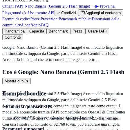
TRAFFICO
3.9K
token / 7 g
Ottieni l'API Nano Banana (Gemini 2.5 Flash Image)
→
▶
Prova nel
Playground
</>
Usa tramite API
↗
Condividi
Aggiungi al confronto
Esempi di codice
Prezzi
Prestazioni
Benchmark pubblici
Discussioni della
community
A confronto
FAQ
Panoramica
Capacità
Benchmark
Prezzi
Usare l'API
Confronto
Google: Nano Banana (Gemini 2.5 Flash Image) è un modello linguistico
multimodale sviluppato da Google, parte della serie Gemini 2.5 Flash.
Accetta sia immagini che testo come input e genera testo…
Cos'è Google: Nano Banana (Gemini 2.5 Flash
Image)?
Mostra di più
▾
Esempi di codice
Google: Nano Banana (Gemini 2.5 Flash Image) è un modello linguistico
multimodale sviluppato da Google, parte della serie Gemini 2.5 Flash.
Accetta sia immagini che testo come input e genera testo come output. Il
Chiama da qualsiasi SDK
modello è accessibile tramite l'API compatibile con OpenAI di OrcaRouter
https://api.orcarouter.ai
Gemini SDK
utilizzando l'identificatore di modello "google/gemini-2.5-flash-image".
Con una finestra di contesto di 32.768 token, può elaborare una singola
Parametri supportati