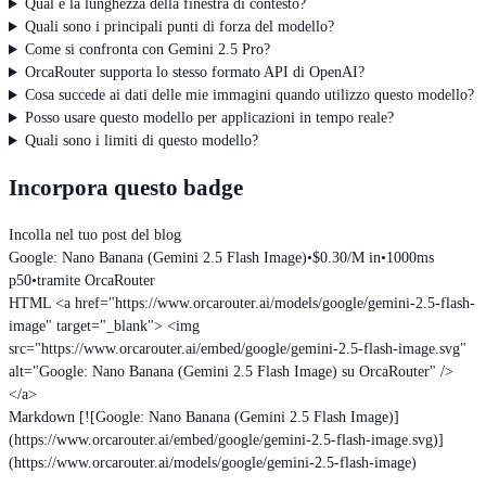
Qual è la lunghezza della finestra di contesto?
Quali sono i principali punti di forza del modello?
Come si confronta con Gemini 2.5 Pro?
OrcaRouter supporta lo stesso formato API di OpenAI?
Cosa succede ai dati delle mie immagini quando utilizzo questo modello?
Posso usare questo modello per applicazioni in tempo reale?
Quali sono i limiti di questo modello?
Incorpora questo badge
Incolla nel tuo post del blog
Google: Nano Banana (Gemini 2.5 Flash Image)
•
$0.30/M in
•
1000ms
p50
•
tramite OrcaRouter
HTML
<a href="https://www.orcarouter.ai/models/google/gemini-2.5-flash-
image" target="_blank"> <img
src="https://www.orcarouter.ai/embed/google/gemini-2.5-flash-image.svg"
alt="Google: Nano Banana (Gemini 2.5 Flash Image) su OrcaRouter" />
</a>
Markdown
[![Google: Nano Banana (Gemini 2.5 Flash Image)]
(https://www.orcarouter.ai/embed/google/gemini-2.5-flash-image.svg)]
(https://www.orcarouter.ai/models/google/gemini-2.5-flash-image)