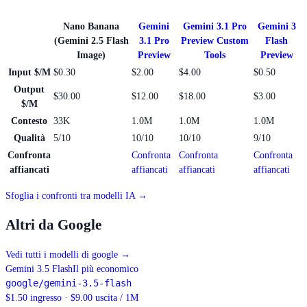
Nano Banana
Gemini
Gemini 3.1 Pro
Gemini 3
(Gemini 2.5 Flash
3.1 Pro
Preview Custom
Flash
Image)
Preview
Tools
Preview
Input $/M
$0.30
$2.00
$4.00
$0.50
Output
$30.00
$12.00
$18.00
$3.00
$/M
Contesto
33K
1.0M
1.0M
1.0M
Qualità
5/10
10/10
10/10
9/10
Confronta
Confronta
Confronta
Confronta
affiancati
affiancati
affiancati
affiancati
Sfoglia i confronti tra modelli IA →
Altri da Google
Vedi tutti i modelli di google
→
Gemini 3.5 Flash
Il più economico
google/gemini-3.5-flash
$1.50 ingresso · $9.00 uscita / 1M