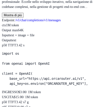
professionale. Eccelle nello sviluppo iterativo, nella navigazione di
codebase complessi, nella gestione di progetti end-to-end con...
Mostra di più
Endpoint
:
/v1/chat/completions
/v1/messages
ctx
1M token
Output max
64K
Input
text + image + file
Output
text
p50 TTFT
3.42 s
import os

from openai import OpenAI

client = OpenAI(

    base_url="https://api.orcarouter.ai/v1",

    api_key=os.environ["ORCAROUTER_API_KEY"],
INGRESSO
$3.00
/ 1M token
USCITA
$15.00
/ 1M token
p50 TTFT
3.42 s
7 g