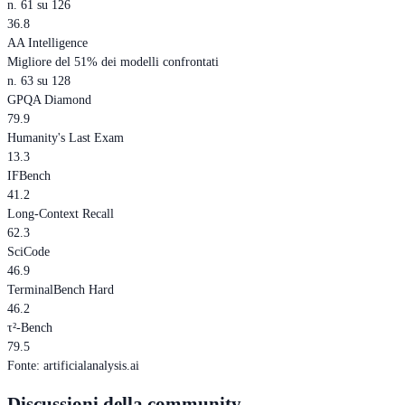
n. 61 su 126
36.8
AA Intelligence
Migliore del 51% dei modelli confrontati
n. 63 su 128
GPQA Diamond
79.9
Humanity's Last Exam
13.3
IFBench
41.2
Long-Context Recall
62.3
SciCode
46.9
TerminalBench Hard
46.2
τ²-Bench
79.5
Fonte
:
artificialanalysis.ai
Discussioni della community