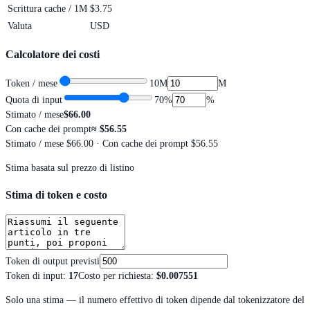
Scrittura cache / 1M
$3.75
Valuta
USD
Calcolatore dei costi
Token / mese
10M
M
Quota di input
70
%
%
Stimato / mese
$66.00
Con cache dei prompt
≈
$56.55
Stimato / mese
$66.00
· Con cache dei prompt $56.55
Stima basata sul prezzo di listino
Stima di token e costo
Token di output previsti
Token di input
:
17
Costo per richiesta
:
$0.007551
Solo una stima — il numero effettivo di token dipende dal tokenizzatore del