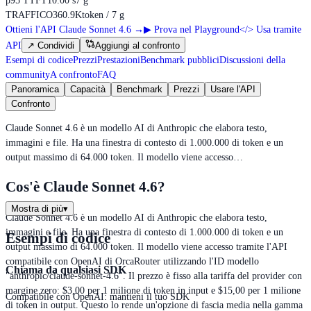
p95 TTFT
10.00 s
7 g
TRAFFICO
360.9K
token / 7 g
Ottieni l'API Claude Sonnet 4.6
→
▶
Prova nel Playground
</>
Usa tramite
API
↗
Condividi
Aggiungi al confronto
Esempi di codice
Prezzi
Prestazioni
Benchmark pubblici
Discussioni della
community
A confronto
FAQ
Panoramica
Capacità
Benchmark
Prezzi
Usare l'API
Confronto
Claude Sonnet 4.6 è un modello AI di Anthropic che elabora testo,
immagini e file. Ha una finestra di contesto di 1.000.000 di token e un
output massimo di 64.000 token. Il modello viene accesso…
Cos'è Claude Sonnet 4.6?
Mostra di più
▾
Claude Sonnet 4.6 è un modello AI di Anthropic che elabora testo,
immagini e file. Ha una finestra di contesto di 1.000.000 di token e un
Esempi di codice
output massimo di 64.000 token. Il modello viene accesso tramite l'API
compatibile con OpenAI di OrcaRouter utilizzando l'ID modello
Chiama da qualsiasi SDK
"anthropic/claude-sonnet-4.6". Il prezzo è fisso alla tariffa del provider con
margine zero: $3,00 per 1 milione di token in input e $15,00 per 1 milione
Compatibile con OpenAI: mantieni il tuo SDK
di token in output. Questo lo rende un'opzione di fascia media nella gamma