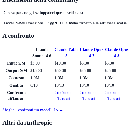
Di cosa parlano gli sviluppatori questa settimana
Hacker News
0
menzioni · 7 gg
▼
1
1 in meno rispetto alla settimana scorsa
A confronto
Claude
Claude Fable
Claude Opus
Claude Opus
Sonnet 4.6
5
4.7
4.8
Input $/M
$3.00
$10.00
$5.00
$5.00
Output $/M
$15.00
$50.00
$25.00
$25.00
Contesto
1.0M
1.0M
1.0M
1.0M
Qualità
8/10
10/10
10/10
10/10
Confronta
Confronta
Confronta
Confronta
affiancati
affiancati
affiancati
affiancati
Sfoglia i confronti tra modelli IA →
Altri da Anthropic