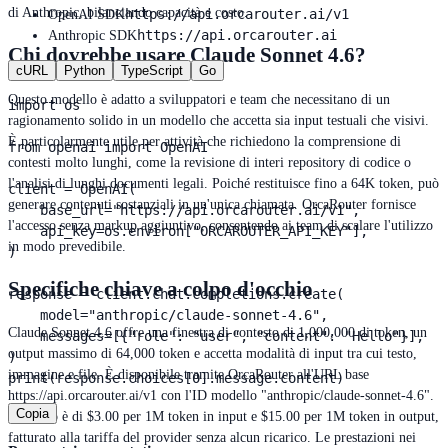
di Anthropic, bilanciando capacità e costo.
https://api.orcarouter.ai/v1
OpenAI SDK
https://api.orcarouter.ai
Anthropic SDK
Chi dovrebbe usare Claude Sonnet 4.6?
cURL
Python
TypeScript
Go
Questo modello è adatto a sviluppatori e team che necessitano di un
import os

ragionamento solido in un modello che accetta sia input testuali che visivi.
È particolarmente utile per attività che richiedono la comprensione di
from openai import OpenAI

contesti molto lunghi, come la revisione di interi repository di codice o
l'analisi di lunghi documenti legali. Poiché restituisce fino a 64K token, può
client = OpenAI(

generare contenuti sostanziali in un'unica chiamata. OrcaRouter fornisce
    base_url="https://api.orcarouter.ai/v1",

l'accesso senza markup aggiuntivo, consentendo ai team di scalare l'utilizzo
    api_key=os.environ["ORCAROUTER_API_KEY"],

in modo prevedibile.
)

Specifiche chiave a colpo d'occhio
response = client.chat.completions.create(

    model="anthropic/claude-sonnet-4.6",

Claude Sonnet 4.6 offre una finestra di contesto di 1,000,000 di token, un
    messages=[{"role": "user", "content": "Hello"}],

output massimo di 64,000 token e accetta modalità di input tra cui testo,
)

immagine e file. È disponibile tramite OrcaRouter all'URL base
print(response.choices[0].message.content)
https://api.orcarouter.ai/v1 con l'ID modello "anthropic/claude-sonnet-4.6".
Copia
Il prezzo è di $3.00 per 1M token in input e $15.00 per 1M token in output,
fatturato alla tariffa del provider senza alcun ricarico. Le prestazioni nei