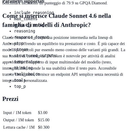
Parametri supportati
benchmark includono un punteggio di 79.9 su GPQA Diamond.
include_reasoning
Come si inserisce Claude Sonnet 4.6 nella
max_tokens
famiglia di modelli di Anthropic?
output_config
reasoning
response_format
Claude Sonnet 4.6 occupa una posizione intermedia nella lineup di
stop
Anthropic, offrendo un equilibrio tra prestazioni e costo. È più capace dei
stream
modelli più piccoli pur essendo meno costoso delle varianti più grandi. La
structured_outputs
sua finestra di contesto da 1M token è notevole per attività di analisi
temperature
approfondita. Il supporto di input multimodale del modello (testo,
thinking
immagini, file) estende la sua usabilità oltre il testo puro. Accessibile
tool_choice
tramite OrcaRouter, fornisce un endpoint API semplice senza necessità di
tools
integrazione personalizzata.
top_p
Prezzi
Input / 1M token
$3.00
Output / 1M token
$15.00
Lettura cache / 1M
$0.300