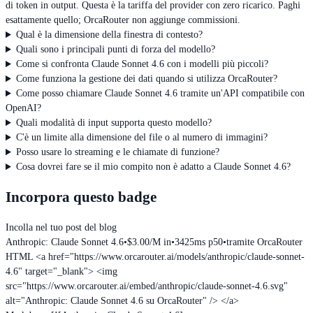
di token in output. Questa è la tariffa del provider con zero ricarico. Paghi
esattamente quello; OrcaRouter non aggiunge commissioni.
Qual è la dimensione della finestra di contesto?
Quali sono i principali punti di forza del modello?
Come si confronta Claude Sonnet 4.6 con i modelli più piccoli?
Come funziona la gestione dei dati quando si utilizza OrcaRouter?
Come posso chiamare Claude Sonnet 4.6 tramite un'API compatibile con
OpenAI?
Quali modalità di input supporta questo modello?
C'è un limite alla dimensione del file o al numero di immagini?
Posso usare lo streaming e le chiamate di funzione?
Cosa dovrei fare se il mio compito non è adatto a Claude Sonnet 4.6?
Incorpora questo badge
Incolla nel tuo post del blog
Anthropic: Claude Sonnet 4.6
•
$3.00/M in
•
3425ms p50
•
tramite OrcaRouter
HTML
<a href="https://www.orcarouter.ai/models/anthropic/claude-sonnet-
4.6" target="_blank"> <img
src="https://www.orcarouter.ai/embed/anthropic/claude-sonnet-4.6.svg"
alt="Anthropic: Claude Sonnet 4.6 su OrcaRouter" /> </a>