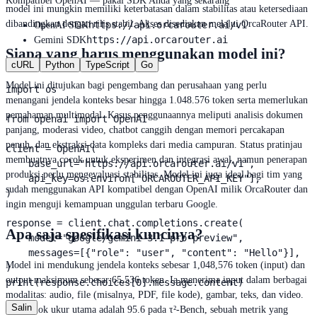
Kompatibel OpenAI — pakai SDK Anda yang sekarang
model ini mungkin memiliki keterbatasan dalam stabilitas atau ketersediaan
dibandingkan dengan rilis stabil. Akses disediakan melalui OrcaRouter API.
https://api.orcarouter.ai/v1
OpenAI SDK
https://api.orcarouter.ai
Gemini SDK
Siapa yang harus menggunakan model ini?
cURL
Python
TypeScript
Go
Model ini ditujukan bagi pengembang dan perusahaan yang perlu
import os

menangani jendela konteks besar hingga 1.048.576 token serta memerlukan
pemahaman multimodal. Kasus penggunaannya meliputi analisis dokumen
from openai import OpenAI

panjang, moderasi video, chatbot canggih dengan memori percakapan
penuh, dan ekstraksi data kompleks dari media campuran. Status pratinjau
client = OpenAI(

membuatnya cocok untuk eksperimen dan integrasi awal, namun penerapan
    base_url="https://api.orcarouter.ai/v1",

produksi perlu mengevaluasi stabilitas. Model ini juga ideal bagi tim yang
    api_key=os.environ["ORCAROUTER_API_KEY"],

sudah menggunakan API kompatibel dengan OpenAI milik OrcaRouter dan
)

ingin menguji kemampuan unggulan terbaru Google.
response = client.chat.completions.create(

Apa saja spesifikasi kuncinya?
    model="google/gemini-3.1-pro-preview",

    messages=[{"role": "user", "content": "Hello"}],

Model ini mendukung jendela konteks sebesar 1,048,576 token (input) dan
)

output maksimum sebesar 65,536 token. Ia menerima input dalam berbagai
print(response.choices[0].message.content)
modalitas: audio, file (misalnya, PDF, file kode), gambar, teks, dan video.
Salin
Skor tolok ukur utama adalah 95.6 pada τ²-Bench, sebuah metrik yang