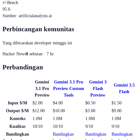
τ²-Bench
95.6
Sumber
:
artificialanalysis.ai
Perbincangan komunitas
Yang dibicarakan developer minggu ini
Hacker News
0
sebutan · 7 hr
Perbandingan
Gemini
Gemini 3.1 Pro
Gemini 3
Gemini 3.5
3.1 Pro
Preview Custom
Flash
Flash
Preview
Tools
Preview
Input $/M
$2.00
$4.00
$0.50
$1.50
Output $/M
$12.00
$18.00
$3.00
$9.00
Konteks
1.0M
1.0M
1.0M
1.0M
Kualitas
10/10
10/10
9/10
9/10
Bandingkan
Bandingkan
Bandingkan
Bandingkan