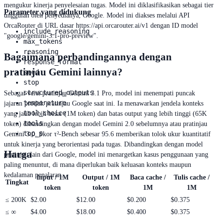
mengukur kinerja penyelesaian tugas. Model ini diklasifikasikan sebagai tier
Parameter yang didukung
unggulan oleh penyedianya, Google. Model ini diakses melalui API
OrcaRouter di URL dasar https://api.orcarouter.ai/v1 dengan ID model
include_reasoning
"google/gemini-3.1-pro-preview".
max_tokens
reasoning
Bagaimana perbandingannya dengan
response_format
pratinjau Gemini lainnya?
seed
stop
structured_outputs
Sebagai versi pratinjau Gemini 3.1 Pro, model ini menempati puncak
temperature
jajaran produk pratinjau Google saat ini. Ia menawarkan jendela konteks
tool_choice
yang jauh lebih besar (1M token) dan batas output yang lebih tinggi (65K
tools
token) dibandingkan dengan model Gemini 2.0 sebelumnya atau pratinjau
top_p
Gemini 3.0. Skor τ²-Bench sebesar 95.6 memberikan tolok ukur kuantitatif
untuk kinerja yang berorientasi pada tugas. Dibandingkan dengan model
Harga
pratinjau lain dari Google, model ini menargetkan kasus penggunaan yang
paling menuntut, di mana diperlukan baik keluasan konteks maupun
kedalaman penalaran.
Input / 1M
Output / 1M
Baca cache /
Tulis cache /
Tingkat
token
token
1M
1M
≤
200K
$2.00
$12.00
$0.200
$0.375
≤
∞
$4.00
$18.00
$0.400
$0.375