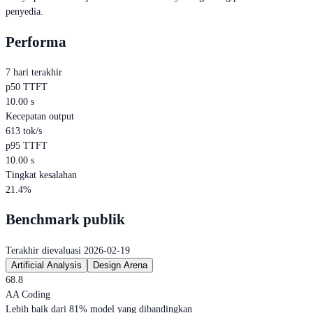
penyedia.
Performa
7 hari terakhir
p50 TTFT
10.00 s
Kecepatan output
613 tok/s
p95 TTFT
10.00 s
Tingkat kesalahan
21.4%
Benchmark publik
Terakhir dievaluasi 2026-02-19
Artificial Analysis
Design Arena
68.8
AA Coding
Lebih baik dari 81% model yang dibandingkan