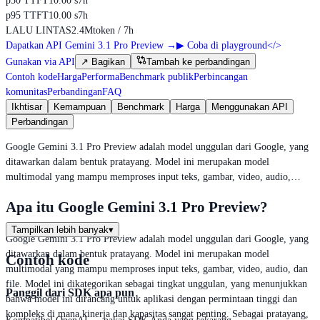
p50 TTFT
10.00 s
7h
p95 TTFT
10.00 s
7h
LALU LINTAS
2.4M
token / 7h
Dapatkan API Gemini 3.1 Pro Preview
→
▶
Coba di playground
</>
Gunakan via API
↗
Bagikan
Tambah ke perbandingan
Contoh kode
Harga
Performa
Benchmark publik
Perbincangan
komunitas
Perbandingan
FAQ
Ikhtisar
Kemampuan
Benchmark
Harga
Menggunakan API
Perbandingan
Google Gemini 3.1 Pro Preview adalah model unggulan dari Google, yang
ditawarkan dalam bentuk pratayang. Model ini merupakan model
multimodal yang mampu memproses input teks, gambar, video, audio,…
Apa itu Google Gemini 3.1 Pro Preview?
Tampilkan lebih banyak
▾
Google Gemini 3.1 Pro Preview adalah model unggulan dari Google, yang
ditawarkan dalam bentuk pratayang. Model ini merupakan model
Contoh kode
multimodal yang mampu memproses input teks, gambar, video, audio, dan
file. Model ini dikategorikan sebagai tingkat unggulan, yang menunjukkan
Panggil dari SDK apa pun
bahwa model ini dirancang untuk aplikasi dengan permintaan tinggi dan
kompleks di mana kinerja dan kapasitas sangat penting. Sebagai pratayang,