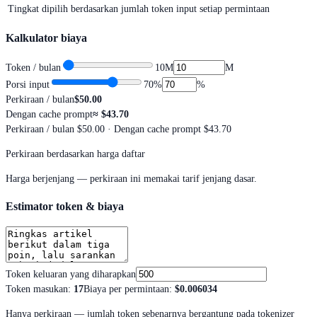
Tingkat dipilih berdasarkan jumlah token input setiap permintaan
Kalkulator biaya
Token / bulan
10M
M
Porsi input
70
%
%
Perkiraan / bulan
$50.00
Dengan cache prompt
≈
$43.70
Perkiraan / bulan
$50.00
· Dengan cache prompt $43.70
Perkiraan berdasarkan harga daftar
Harga berjenjang — perkiraan ini memakai tarif jenjang dasar.
Estimator token & biaya
Token keluaran yang diharapkan
Token masukan
:
17
Biaya per permintaan
:
$0.006034
Hanya perkiraan — jumlah token sebenarnya bergantung pada tokenizer