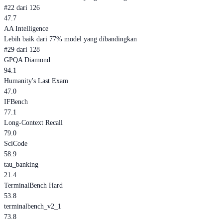
#22 dari 126
47.7
AA Intelligence
Lebih baik dari 77% model yang dibandingkan
#29 dari 128
GPQA Diamond
94.1
Humanity's Last Exam
47.0
IFBench
77.1
Long-Context Recall
79.0
SciCode
58.9
tau_banking
21.4
TerminalBench Hard
53.8
terminalbench_v2_1
73.8