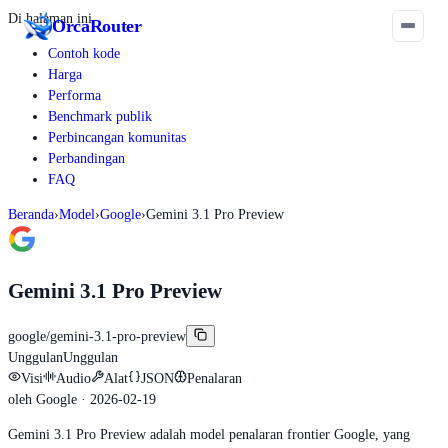
Di halaman ini
Orca
Router
Contoh kode
Harga
Performa
Benchmark publik
Perbincangan komunitas
Perbandingan
FAQ
Beranda
›
Model
›
Google
›
Gemini 3.1 Pro Preview
Gemini 3.1 Pro Preview
google/gemini-3.1-pro-preview
Unggulan
Unggulan
Visi
Audio
Alat
JSON
Penalaran
oleh
Google
· 2026-02-19
Gemini 3.1 Pro Preview adalah model penalaran frontier Google, yang