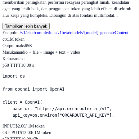
memberikan peningkatan performa rekayasa perangkat lunak, keandalan
agen yang lebih baik, dan penggunaan token yang lebih efisien di seluruh
alur kerja yang kompleks. Dibangun di atas fondasi multimodal...
Tampilkan lebih banyak
Endpoint
:
/v1/chat/completions
/v1beta/models/{model}:generateContent
ctx
1M token
Output maks
65K
Masukan
audio + file + image + text + video
Keluaran
text
p50 TTFT
10.00 s
import os

from openai import OpenAI

client = OpenAI(

    base_url="https://api.orcarouter.ai/v1",

    api_key=os.environ["ORCAROUTER_API_KEY"],
INPUT
$2.00
/ 1M token
OUTPUT
$12.00
/ 1M token