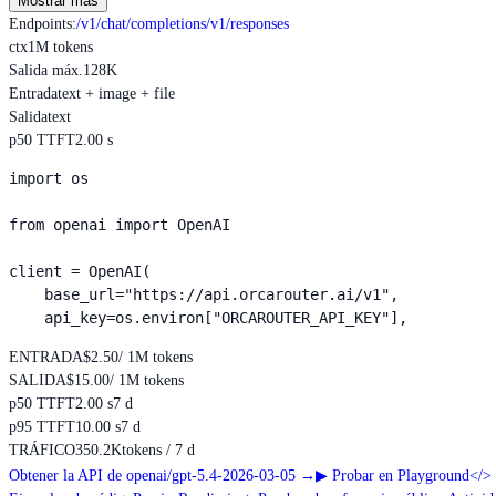
Mostrar más
Endpoints
:
/v1/chat/completions
/v1/responses
ctx
1M tokens
Salida máx.
128K
Entrada
text + image + file
Salida
text
p50 TTFT
2.00 s
import os

from openai import OpenAI

client = OpenAI(

    base_url="https://api.orcarouter.ai/v1",

    api_key=os.environ["ORCAROUTER_API_KEY"],
ENTRADA
$2.50
/ 1M tokens
SALIDA
$15.00
/ 1M tokens
p50 TTFT
2.00 s
7 d
p95 TTFT
10.00 s
7 d
TRÁFICO
350.2K
tokens / 7 d
Obtener la API de openai/gpt-5.4-2026-03-05
→
▶
Probar en Playground
</>