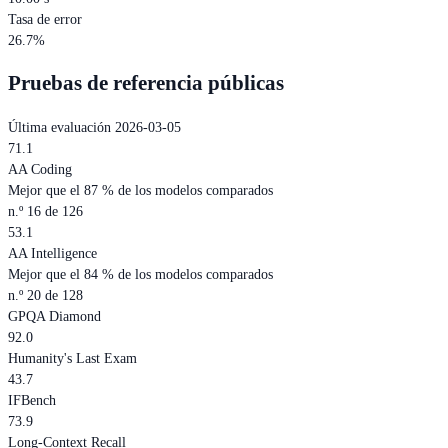
Tasa de error
26.7%
Pruebas de referencia públicas
Última evaluación 2026-03-05
71.1
AA Coding
Mejor que el 87 % de los modelos comparados
n.º 16 de 126
53.1
AA Intelligence
Mejor que el 84 % de los modelos comparados
n.º 20 de 128
GPQA Diamond
92.0
Humanity's Last Exam
43.7
IFBench
73.9
Long-Context Recall