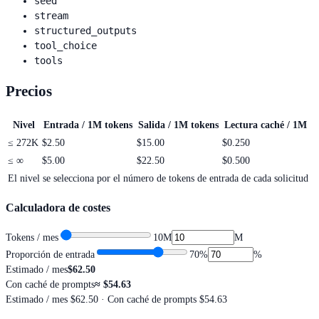
seed
stream
structured_outputs
tool_choice
tools
Precios
Nivel
Entrada / 1M tokens
Salida / 1M tokens
Lectura caché / 1M
≤
272K
$2.50
$15.00
$0.250
≤
∞
$5.00
$22.50
$0.500
El nivel se selecciona por el número de tokens de entrada de cada solicitud
Calculadora de costes
Tokens / mes
10M
M
Proporción de entrada
70
%
%
Estimado / mes
$62.50
Con caché de prompts
≈
$54.63
Estimado / mes
$62.50
· Con caché de prompts $54.63