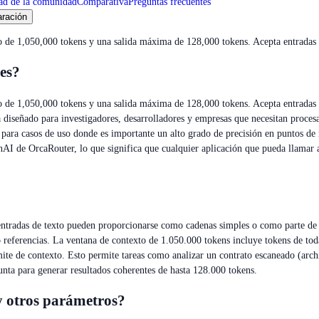
ad de la comunidad
Comparativa
Preguntas frecuentes
ración
 de 1,050,000 tokens y una salida máxima de 128,000 tokens. Acepta entradas 
es?
de 1,050,000 tokens y una salida máxima de 128,000 tokens. Acepta entradas d
tá diseñado para investigadores, desarrolladores y empresas que necesitan proce
 para casos de uso donde es importante un alto grado de precisión en puntos de
 de OrcaRouter, lo que significa que cualquier aplicación que pueda llamar a
entradas de texto pueden proporcionarse como cadenas simples o como parte de
 referencias. La ventana de contexto de 1.050.000 tokens incluye tokens de to
te de contexto. Esto permite tareas como analizar un contrato escaneado (arc
unta para generar resultados coherentes de hasta 128.000 tokens.
y otros parámetros?