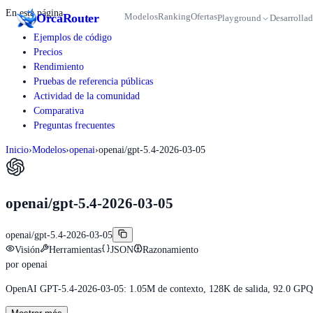
En esta página
Orca
Router
Modelos
Ranking
Ofertas
Playground
Desarrollad
Ejemplos de código
Precios
Rendimiento
Pruebas de referencia públicas
Actividad de la comunidad
Comparativa
Preguntas frecuentes
Inicio
›
Modelos
›
openai
›
openai/gpt-5.4-2026-03-05
openai/gpt-5.4-2026-03-05
openai/gpt-5.4-2026-03-05
Visión
Herramientas
JSON
Razonamiento
por
openai
OpenAI GPT-5.4-2026-03-05: 1.05M de contexto, 128K de salida, 92.0 GPQA