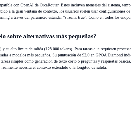
mpatible con OpenAI de OrcaRouter. Estos incluyen mensajes del sistema, tempe
o a la gran ventana de contexto, los usuarios suelen usar configuraciones de t
reaming a través del parámetro estándar "stream: true". Como en todos los endp
elo sobre alternativas más pequeñas?
 y su alto límite de salida (128.000 tokens). Para tareas que requieren proces
aradas a modelos más pequeños. Su puntuación de 92,0 en GPQA Diamond indica
 tareas simples como generación de texto corto o preguntas y respuestas bási
a realmente necesita el contexto extendido o la longitud de salida.