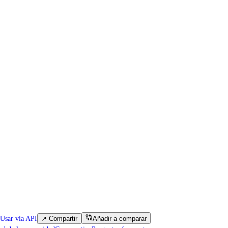
Usar vía API
↗
Compartir
Añadir a comparar