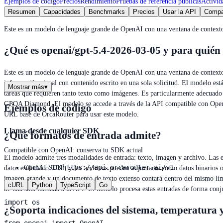
Ejemplos de código
Precios
Rendimiento
Pruebas de referencia públicas
Activid
Resumen
Capacidades
Benchmarks
Precios
Usar la API
Compa
Este es un modelo de lenguaje grande de OpenAI con una ventana de contexto
¿Qué es openai/gpt-5.4-2026-03-05 y para quién 
Este es un modelo de lenguaje grande de OpenAI con una ventana de contexto 
información visual con contenido escrito en una sola solicitud. El modelo es
Mostrar más
▾
tareas que requieren tanto texto como imágenes. Es particularmente adecuado
GPQA Diamond. El modelo se accede a través de la API compatible con OpenAI
Ejemplos de código
URL base de OrcaRouter para usar este modelo.
Llama desde cualquier SDK
¿Qué formatos de entrada admite?
Compatible con OpenAI: conserva tu SDK actual
El modelo admite tres modalidades de entrada: texto, imagen y archivo. Las 
https://api.orcarouter.ai/v1
OpenAI SDK
datos estándar o URL, y los archivos pueden adjuntarse como datos binarios o
imagen grande y un documento de texto extenso contará dentro del mismo lími
cURL
Python
TypeScript
Go
de una sola llamada a la API. El modelo procesa estas entradas de forma conj
import os

¿Soporta indicaciones del sistema, temperatura 