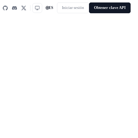
🌐
ES
Iniciar sesión
Obtener clave API