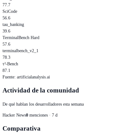
77.7
SciCode
56.6
tau_banking
39.6
TerminalBench Hard
57.6
terminalbench_v2_1
78.3
τ²-Bench
87.1
Fuente
:
artificialanalysis.ai
Actividad de la comunidad
De qué hablan los desarrolladores esta semana
Hacker News
0
menciones · 7 d
Comparativa