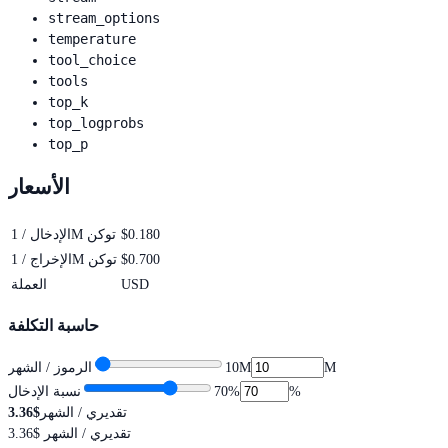
stream_options
temperature
tool_choice
tools
top_k
top_logprobs
top_p
الأسعار
$0.180
الإدخال / 1M توكن
$0.700
الإخراج / 1M توكن
USD
العملة
حاسبة التكلفة
M
10M
الرموز / الشهر
%
%
70
نسبة الإدخال
تقديري / الشهر
$3.36
تقديري / الشهر
$3.36