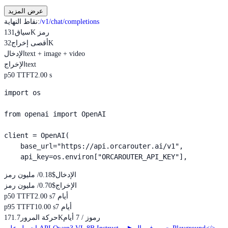
عرض المزيد
/v1/chat/completions
:
نقاط النهاية
131K رمز
سياق
32K
أقصى إخراج
text + image + video
الإدخال
text
الإخراج
p50 TTFT
2.00 s
import os

from openai import OpenAI

client = OpenAI(

    base_url="https://api.orcarouter.ai/v1",

    api_key=os.environ["ORCAROUTER_API_KEY"],
الإدخال
$0.18
/ مليون رمز
الإخراج
$0.70
/ مليون رمز
7 أيام
2.00 s
p50 TTFT
7 أيام
10.00 s
p95 TTFT
رموز / 7 أيام
171.7K
حركة المرور