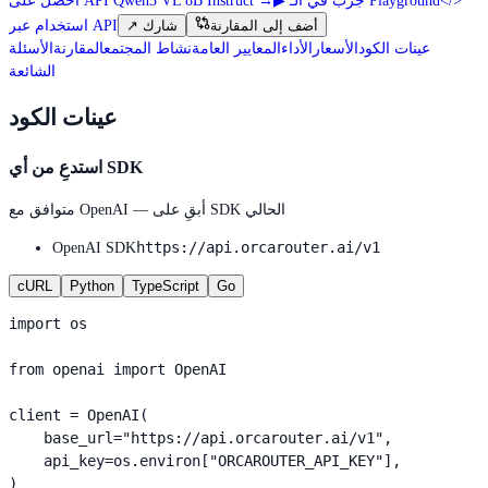
</>
جرب في الـ Playground
▶
→
احصل على API Qwen3 VL 8B Instruct
أضف إلى المقارنة
شارك
↗
استخدام عبر API
عينات الكود
الأسعار
الأداء
المعايير العامة
نشاط المجتمع
المقارنة
الأسئلة
الشائعة
عينات الكود
استدعِ من أي SDK
متوافق مع OpenAI — أبقِ على SDK الحالي
https://api.orcarouter.ai/v1
OpenAI SDK
cURL
Python
TypeScript
Go
import os

from openai import OpenAI

client = OpenAI(

    base_url="https://api.orcarouter.ai/v1",

    api_key=os.environ["ORCAROUTER_API_KEY"],

)
