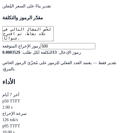
تقدير بناءً على السعر المُعلن
مقدّر الرموز والتكلفة
رموز الإخراج المتوقعة
رموز الإدخال
:
13
التكلفة لكل طلب
:
$0.000352
تقدير فقط — يعتمد العدد الفعلي للرموز على مُجزّئ الرموز الخاص
بالمزوّد.
الأداء
آخر 7 أيام
p50 TTFT
2.00 s
سرعة الإخراج
126 tok/s
p95 TTFT
10.00 s