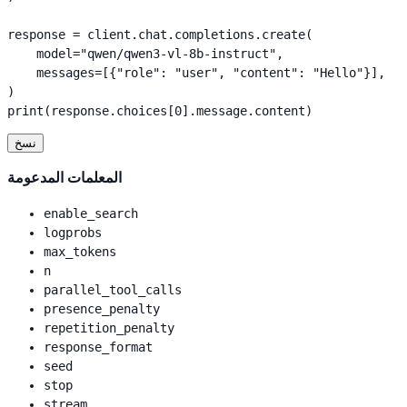
response = client.chat.completions.create(

    model="qwen/qwen3-vl-8b-instruct",

    messages=[{"role": "user", "content": "Hello"}],

)

print(response.choices[0].message.content)
نسخ
المعلمات المدعومة
enable_search
logprobs
max_tokens
n
parallel_tool_calls
presence_penalty
repetition_penalty
response_format
seed
stop
stream