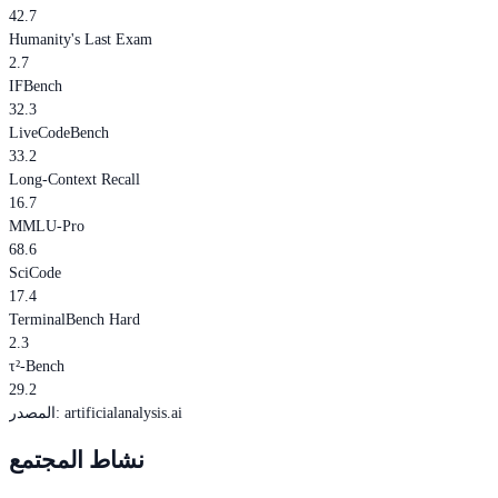
42.7
Humanity's Last Exam
2.7
IFBench
32.3
LiveCodeBench
33.2
Long-Context Recall
16.7
MMLU-Pro
68.6
SciCode
17.4
TerminalBench Hard
2.3
τ²-Bench
29.2
artificialanalysis.ai
:
المصدر
نشاط المجتمع