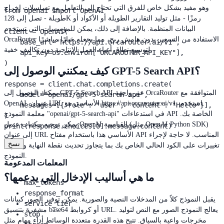
وهو مفيد بشكل خاص للفرق التي تحتاج إلى التعامل مع تسلسلات إخراج
from openai import OpenAI

طويلة - تصل إلى 128K رمزًا - مثل توليد التقارير الطويلة أو الأكواد أو
البيانات المنظمة. بالإضافة إلى ذلك، يمكن للمؤسسات التي تستخدم
client = OpenAI(

OrcaRouter الاستفادة من التسعير بدون هامش ربح، مما يجعله خيارًا مباشرًا
    base_url="https://api.orcarouter.ai/v1",

لتوسيع نطاق أعباء العمل الإنتاجية دون تكاليف خفية.
    api_key=os.environ["ORCAROUTER_API_KEY"],

)

كيف يمكنني الوصول إلى GPT-5 Search API؟
response = client.chat.completions.create(

يمكنك الوصول إلى GPT-5 Search API عبر واجهة OrcaRouter المتوافقة مع
    model="openai/gpt-5-search-api",

OpenAI. عنوان URL الأساسي هو https://api.orcarouter.ai/v1. استخدم
    messages=[{"role": "user", "content": "Hello"}],

معلمة النموذج "openai/gpt-5-search-api" في استدعاءات API الخاصة بك.
)

يمكن توجيه مكتبات عميل OpenAI القياسية (مثل OpenAI Python SDK)
print(response.choices[0].message.content)
إلى عنوان URL الأساسي هذا باستخدام مفتاح API المناسب. لا حاجة لإجراء
نسخ
تغييرات على الكود الحالي الخاص بك بما يتجاوز تحديث نقطة النهاية ومعرف
النموذج.
المعلمات المدعومة
ما هي أساليب الإدخال التي يدعمها؟
max_tokens
response_format
يقبل النموذج كلاً من المدخلات النصية والصورية. يمكن توفير الصور كبيانات
service_tier
مشفرة بتنسيق base64 أو كروابط URL. يعالج النموذج الصور مع النص لتوليد
stop
مخرجات واعية بالسياق. تتيح هذه القدرة متعددة الوسائط أداء مهام مثل