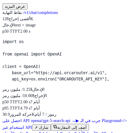
عرض المزيد
/v1/chat/completions
:
نقاط النهاية
128K
أقصى إخراج
text + image
الإدخال
p50 TTFT
2.00 s
import os

from openai import OpenAI

client = OpenAI(

    base_url="https://api.orcarouter.ai/v1",

    api_key=os.environ["ORCAROUTER_API_KEY"],
الإدخال
$1.25
/ مليون رمز
الإخراج
$10.00
/ مليون رمز
7 أيام
2.00 s
p50 TTFT
7 أيام
4.79 s
p95 TTFT
رموز / 7 أيام
30.9K
حركة المرور
</>
جرب في الـ Playground
▶
→
احصل على API openai/gpt-5-search-api
أضف إلى المقارنة
شارك
↗
استخدام عبر API