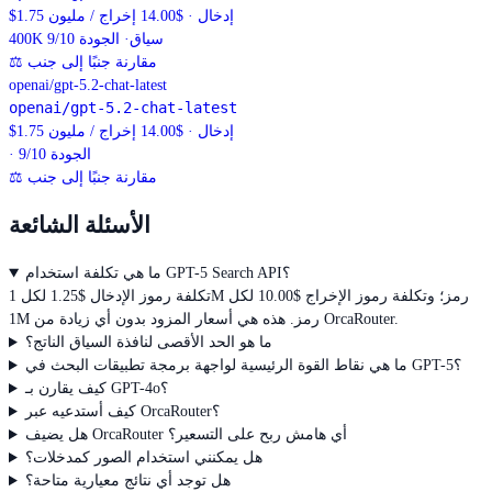
$1.75 إدخال · $14.00 إخراج / مليون
سياق
· الجودة 9/10
400K
مقارنة جنبًا إلى جنب
⚖
openai/gpt-5.2-chat-latest
openai/gpt-5.2-chat-latest
$1.75 إدخال · $14.00 إخراج / مليون
· الجودة 9/10
مقارنة جنبًا إلى جنب
⚖
الأسئلة الشائعة
ما هي تكلفة استخدام GPT-5 Search API؟
تكلفة رموز الإدخال $1.25 لكل 1M رمز؛ وتكلفة رموز الإخراج $10.00 لكل
1M رمز. هذه هي أسعار المزود بدون أي زيادة من OrcaRouter.
ما هو الحد الأقصى لنافذة السياق الناتج؟
ما هي نقاط القوة الرئيسية لواجهة برمجة تطبيقات البحث في GPT-5؟
كيف يقارن بـ GPT-4o؟
كيف أستدعيه عبر OrcaRouter؟
هل يضيف OrcaRouter أي هامش ربح على التسعير؟
هل يمكنني استخدام الصور كمدخلات؟
هل توجد أي نتائج معيارية متاحة؟