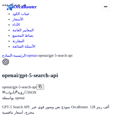
في هذه الصفحة
Orca
Router
عينات الكود
الأسعار
الأداء
المعايير العامة
نشاط المجتمع
المقارنة
الأسئلة الشائعة
openai/gpt-5-search-api
›
openai
›
الرئيسية
›
النماذج
openai/gpt-5-search-api
openai/gpt-5-search-api
JSON
رؤية
أدوات
openai
بواسطة
GPT-5 Search API: نموذج نص وصور قوي عبر OrcaRouter. 128 ألف رمز
مخرج، أسعار تنافسية.