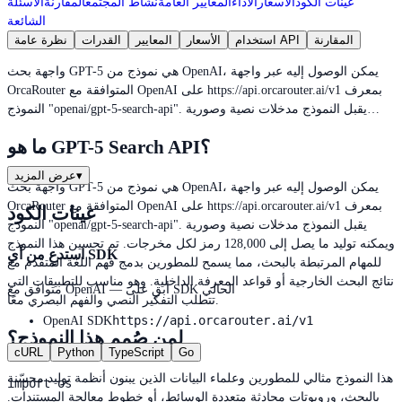
عينات الكود
الأسعار
الأداء
المعايير العامة
نشاط المجتمع
المقارنة
الأسئلة
الشائعة
المقارنة
استخدام API
الأسعار
المعايير
القدرات
نظرة عامة
واجهة بحث GPT-5 هي نموذج من OpenAI، يمكن الوصول إليه عبر واجهة
OrcaRouter المتوافقة مع OpenAI على https://api.orcarouter.ai/v1 بمعرف
النموذج "openai/gpt-5-search-api". يقبل النموذج مدخلات نصية وصورية…
ما هو GPT-5 Search API؟
▾
عرض المزيد
واجهة بحث GPT-5 هي نموذج من OpenAI، يمكن الوصول إليه عبر واجهة
OrcaRouter المتوافقة مع OpenAI على https://api.orcarouter.ai/v1 بمعرف
عينات الكود
النموذج "openai/gpt-5-search-api". يقبل النموذج مدخلات نصية وصورية
ويمكنه توليد ما يصل إلى 128,000 رمز لكل مخرجات. تم تحسين هذا النموذج
استدعِ من أي SDK
للمهام المرتبطة بالبحث، مما يسمح للمطورين بدمج فهم اللغة المتقدم مع
نتائج البحث الخارجية أو قواعد المعرفة الداخلية. وهو مناسب للتطبيقات التي
متوافق مع OpenAI — أبقِ على SDK الحالي
تتطلب التفكير النصي والفهم البصري معًا.
https://api.orcarouter.ai/v1
OpenAI SDK
لمن صُمم هذا النموذج؟
cURL
Python
TypeScript
Go
هذا النموذج مثالي للمطورين وعلماء البيانات الذين يبنون أنظمة توليد محسّنة
import os

بالبحث، وروبوتات محادثة متعددة الوسائط، أو خطوط معالجة المستندات.