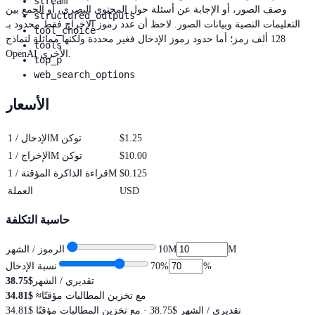
stream
وصف الصور، أو الإجابة عن أسئلة حول المحتوى البصري، أو الجمع بين
structured_outputs
التعليمات النصية وبيانات الصور. لاحظ أن عدد رموز الإخراج فقط محدود بـ
tool_choice
128 ألف رمز؛ أما حدود رموز الإدخال فغير محددة ولكنها مماثلة لنماذج
tools
OpenAI الأخرى.
top_p
web_search_options
الأسعار
$1.25
الإدخال / 1M توكن
$10.00
الإخراج / 1M توكن
$0.125
قراءة الذاكرة المؤقتة / 1M
USD
العملة
حاسبة التكلفة
M
10M
الرموز / الشهر
%
%
70
نسبة الإدخال
تقديري / الشهر
$38.75
مع تخزين المطالبات مؤقتًا
≈
$34.81
تقديري / الشهر
$38.75
· مع تخزين المطالبات مؤقتًا $34.81