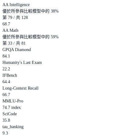
AA Intelligence
優於所參與比較模型中的 38%
第 79 / 共 128
68.7
AA Math
優於所參與比較模型中的 59%
第 33 / 共 81
GPQA Diamond
84.1
Humanity's Last Exam
22.2
IFBench
64.4
Long-Context Recall
66.7
MMLU-Pro
74.7 index
SciCode
35.8
tau_banking
9.3