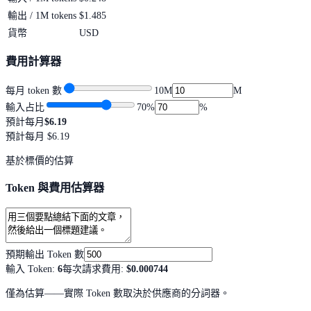
輸出 / 1M tokens
$1.485
貨幣
USD
費用計算器
每月 token 數
10M
M
輸入占比
70
%
%
預計每月
$6.19
預計每月
$6.19
基於標價的估算
Token 與費用估算器
預期輸出 Token 數
輸入 Token
:
6
每次請求費用
:
$0.000744
僅為估算——實際 Token 數取決於供應商的分詞器。