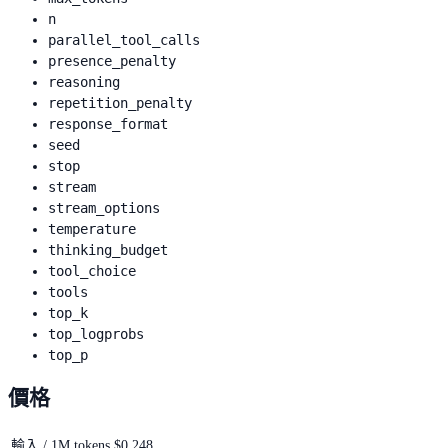
n
parallel_tool_calls
presence_penalty
reasoning
repetition_penalty
response_format
seed
stop
stream
stream_options
temperature
thinking_budget
tool_choice
tools
top_k
top_logprobs
top_p
價格
輸入 / 1M tokens
$0.248