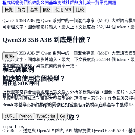
程式碼範例
價格
效能
公開基準測試
社群熱度
比較一覽
常見問題
概覽
能力
基準
價格
使用 API
比較
Qwen3.6 35B A3B 是 Qwen 系列中的一個混合專家（MoE
可處理文字、圖像和影片輸入，最大上下文長度為 262,144 個 token，最大
Qwen3.6 35B A3B 到底是什麼？
Qwen3.6 35B A3B 是 Qwen 系列中的一個混合專家（MoE
展開
▾
可處理文字、圖像和影片輸入，最大上下文長度為 262,144 個 token，最
零加價定價結構，與提供商的費率一致。
程式碼範例
誰應該使用這個模型？
用任意 SDK 呼叫
此模型非常適合需要處理長篇文件、分析多模態內容（圖像、影片、文
相容 OpenAI——沿用你現有的 SDK
小模型的推理成本，獲得大型模型的推理深度。若你的工作負載涉及接近 262
Bench 等基準上評估模型的團隊也相當實用，該模型在此基準中獲得 95.
https://api.orcarouter.ai/v1
OpenAI SDK
OrcaRouter 如何提供存取？
cURL
Python
TypeScript
Go
import os

OrcaRouter 透過與 OpenAI 相容的 API 端點提供 Qwen3.6 35B A3B。