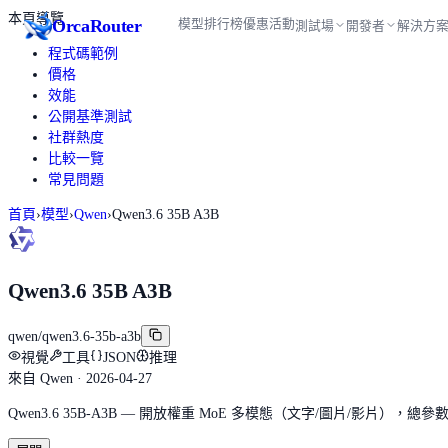
本頁導覽
Orca
Router
模型
排行榜
優惠活動
測試場
開發者
解決方
程式碼範例
價格
效能
公開基準測試
社群熱度
比較一覽
常見問題
首頁
›
模型
›
Qwen
›
Qwen3.6 35B A3B
Qwen3.6 35B A3B
qwen/qwen3.6-35b-a3b
視覺
工具
JSON
推理
來自
Qwen
· 2026-04-27
Qwen3.6 35B-A3B — 開放權重 MoE 多模態（文字/圖片/影片），總參數 