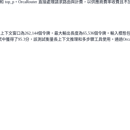
top_p。OrcaRouter 直接處理請求路由與計費，以供應商費率收費且不加價。除
下文窗口為262,144個令牌，最大輸出長度為65,536個令牌。輸入模
了95.3分，該測試衡量長上下文推理和多步驟工具使用。通過OrcaRouter的API存取