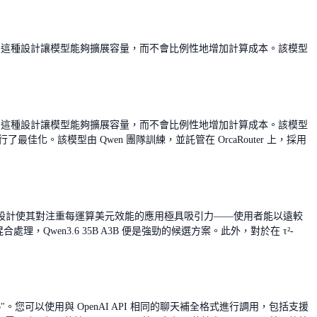
億個被激活。這種設計讓模型能夠擴展容量，而不會比例性地增加計算成本。該模型
億個被激活。這種設計讓模型能夠擴展容量，而不會比例性地增加計算成本。該模型
了最佳化。該模型由 Qwen 團隊訓練，並託管在 OrcaRouter 上，採用
設計使其對注重每運算美元效能的應用極具吸引力——使用者能以遠較
wen3.6 35B A3B 便是強勁的候選方案。此外，對於在 τ²-
wen3.6-35b-a3b"。您可以使用與 OpenAI API 相同的聊天補全格式進行調用，包括支援