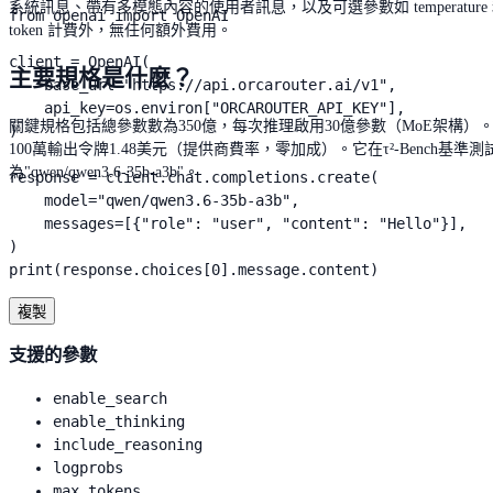
系統訊息、帶有多模態內容的使用者訊息，以及可選參數如 temperature 和 
from openai import OpenAI

token 計費外，無任何額外費用。
client = OpenAI(

主要規格是什麼？
    base_url="https://api.orcarouter.ai/v1",

    api_key=os.environ["ORCAROUTER_API_KEY"],

關鍵規格包括總參數數為350億，每次推理啟用30億參數（MoE架構）。上
)

100萬輸出令牌1.48美元（提供商費率，零加成）。它在τ²-Bench基準測試中獲得
為"qwen/qwen3.6-35b-a3b"。
response = client.chat.completions.create(

    model="qwen/qwen3.6-35b-a3b",

    messages=[{"role": "user", "content": "Hello"}],

)

print(response.choices[0].message.content)
複製
支援的參數
enable_search
enable_thinking
include_reasoning
logprobs
max_tokens