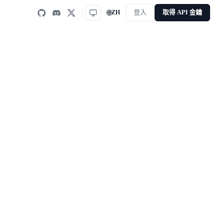
🌐
ZH
登入
取得 API 金鑰