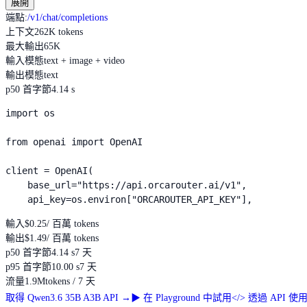
展開
端點
:
/v1/chat/completions
上下文
262K tokens
最大輸出
65K
輸入模態
text + image + video
輸出模態
text
p50 首字節
4.14 s
import os

from openai import OpenAI

client = OpenAI(

    base_url="https://api.orcarouter.ai/v1",

    api_key=os.environ["ORCAROUTER_API_KEY"],
輸入
$0.25
/ 百萬 tokens
輸出
$1.49
/ 百萬 tokens
p50 首字節
4.14 s
7 天
p95 首字節
10.00 s
7 天
流量
1.9M
tokens / 7 天
取得 Qwen3.6 35B A3B API
→
▶
在 Playground 中試用
</>
透過 API 使