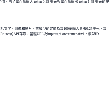
了每百萬輸入 token 0.25 美元與每百萬輸出 token 1.48 美元的按
態包括文字、圖像和影片。該模型的定價為每100萬輸入令牌0.25美元，每
，基礎URL為https://api.orcarouter.ai/v1，模型ID