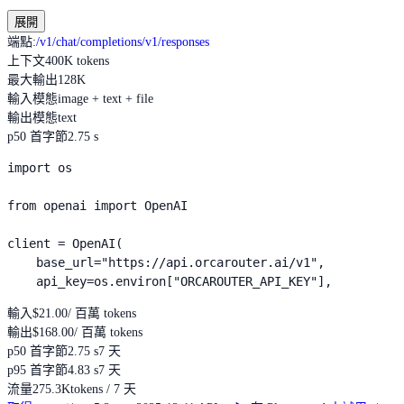
展開
端點
:
/v1/chat/completions
/v1/responses
上下文
400K tokens
最大輸出
128K
輸入模態
image + text + file
輸出模態
text
p50 首字節
2.75 s
import os

from openai import OpenAI

client = OpenAI(

    base_url="https://api.orcarouter.ai/v1",

    api_key=os.environ["ORCAROUTER_API_KEY"],
輸入
$21.00
/ 百萬 tokens
輸出
$168.00
/ 百萬 tokens
p50 首字節
2.75 s
7 天
p95 首字節
4.83 s
7 天
流量
275.3K
tokens / 7 天