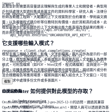
import os

此模型針對需要高容量語言理解與生成的專業人士和開發者。典型用
戶包括處理大型資料集或長篇文件的資料科學家、研究人員、法律分
from openai import OpenAI

析師及軟體工程師。大範圍的上下文視窗對於合約審查、學術論文摘
要、以及複雜程式碼分析等任務特別有價值。由於其較高的成本，此
client = OpenAI(

模型最適合於那些額外的上下文和輸出能力能直接改善結果的應用，
    base_url="https://api.orcarouter.ai/v1",

而非用於簡單或簡短的提示。
    api_key=os.environ["ORCAROUTER_API_KEY"],

)

它支援哪些輸入模式？
response = client.chat.completions.create(

模型支援三種輸入模態：影像、文字和檔案。圖片可作為提示的一部
    model="openai/gpt-5.2-pro-2025-12-11",

分上傳，模型能解讀圖表、表格或照片等視覺內容。文字輸入為標準
    messages=[{"role": "user", "content": "Hello"}],

格式。可附加檔案（如PDF、Word文件、程式碼檔案）並與提示一併
)

處理。這種多模態能力支援從掃描發票中提取資訊、描述圖片或分析
print(response.choices[0].message.content)
混合媒體報告等應用場景。檔案與圖片輸入結合大上下文窗口，可在
單一請求中處理多份文件或多張圖片。
複製
OrcaRouter 如何提供對此模型的存取？
支援的參數
include_reasoning
OrcaRouter提供對openai/gpt-5.2-pro-2025-12-11的訪問，通過其兼容
max_completion_tokens
OpenAI的API端點https://api.orcarouter.ai/v1。開發人員可以透過更改基
max_tokens