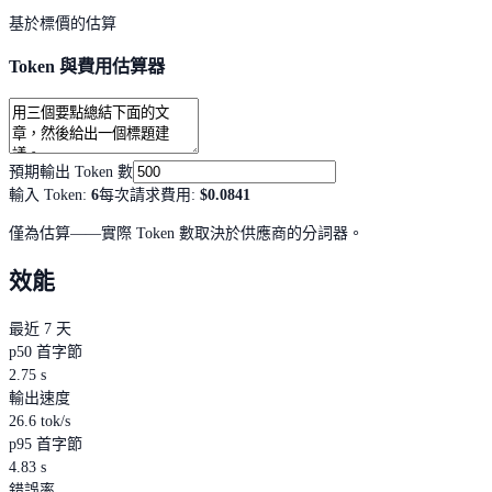
基於標價的估算
Token 與費用估算器
預期輸出 Token 數
輸入 Token
:
6
每次請求費用
:
$0.0841
僅為估算——實際 Token 數取決於供應商的分詞器。
效能
最近 7 天
p50 首字節
2.75 s
輸出速度
26.6 tok/s
p95 首字節
4.83 s
錯誤率