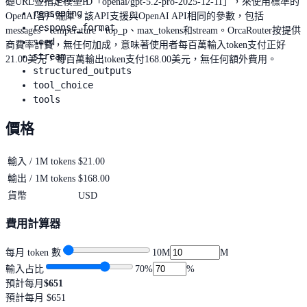
礎URL並指定模型ID「openai/gpt-5.2-pro-2025-12-11」，來使用標準的
reasoning
OpenAI客戶端庫。該API支援與OpenAI API相同的參數，包括
response_format
messages、temperature、top_p、max_tokens和stream。OrcaRouter按提供
seed
商費率計費，無任何加成，意味著使用者每百萬輸入token支付正好
stream
21.00美元，每百萬輸出token支付168.00美元，無任何額外費用。
structured_outputs
tool_choice
tools
價格
輸入 / 1M tokens
$21.00
輸出 / 1M tokens
$168.00
貨幣
USD
費用計算器
每月 token 數
10M
M
輸入占比
70
%
%
預計每月
$651
預計每月
$651