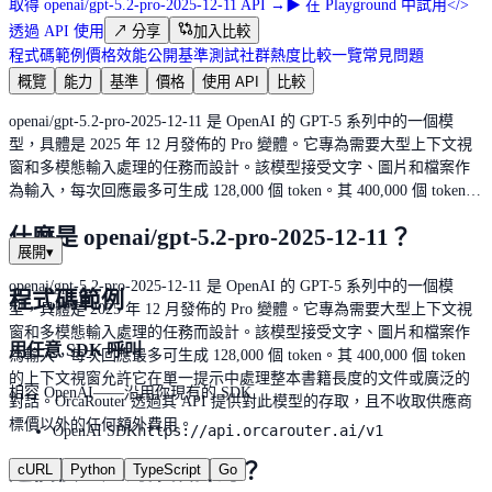
取得 openai/gpt-5.2-pro-2025-12-11 API
→
▶
在 Playground 中試用
</>
透過 API 使用
↗
分享
加入比較
程式碼範例
價格
效能
公開基準測試
社群熱度
比較一覽
常見問題
概覽
能力
基準
價格
使用 API
比較
openai/gpt-5.2-pro-2025-12-11 是 OpenAI 的 GPT-5 系列中的一個模
型，具體是 2025 年 12 月發佈的 Pro 變體。它專為需要大型上下文視
窗和多模態輸入處理的任務而設計。該模型接受文字、圖片和檔案作
為輸入，每次回應最多可生成 128,000 個 token。其 400,000 個 token…
什麼是 openai/gpt-5.2-pro-2025-12-11？
展開
▾
openai/gpt-5.2-pro-2025-12-11 是 OpenAI 的 GPT-5 系列中的一個模
程式碼範例
型，具體是 2025 年 12 月發佈的 Pro 變體。它專為需要大型上下文視
窗和多模態輸入處理的任務而設計。該模型接受文字、圖片和檔案作
用任意 SDK 呼叫
為輸入，每次回應最多可生成 128,000 個 token。其 400,000 個 token
的上下文視窗允許它在單一提示中處理整本書籍長度的文件或廣泛的
相容 OpenAI——沿用你現有的 SDK
對話。OrcaRouter 透過其 API 提供對此模型的存取，且不收取供應商
標價以外的任何額外費用。
https://api.orcarouter.ai/v1
OpenAI SDK
這個模型是為誰設計的？
cURL
Python
TypeScript
Go