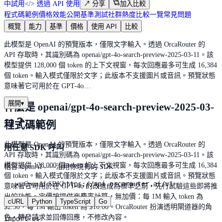
中試用
</>
透過 API 使用
↗
分享
加入比較
程式碼範例
價格
效能
公開基準測試
社群熱度
比較一覽
常見問題
概覽
能力
基準
價格
使用 API
比較
此模型是 OpenAI 的預覽版本，僅限文字輸入。透過 OrcaRouter 的
API 存取時，其識別碼為 openai/gpt-4o-search-preview-2025-03-11。該
模型提供 128,000 個 token 的上下文視窗，每次回應最多可生成 16,384
個 token。輸入模式僅限於文字；此版本不支援圖片或音訊。預覽狀態
意味著它可用於在 GPT-4o…
展開
▾
什麼是 openai/gpt-4o-search-preview-2025-03-
11？
程式碼範例
此模型是 OpenAI 的預覽版本，僅限文字輸入。透過 OrcaRouter 的
用任意 SDK 呼叫
API 存取時，其識別碼為 openai/gpt-4o-search-preview-2025-03-11。該
模型提供 128,000 個 token 的上下文視窗，每次回應最多可生成 16,384
相容 OpenAI——沿用你現有的 SDK
個 token。輸入模式僅限於文字；此版本不支援圖片或音訊。預覽狀態
https://api.orcarouter.ai/v1
OpenAI SDK
意味著它可用於在 GPT-4o 的改進成為標準之前，先行試驗這些即將推
出的功能。定價按提供商費率計算，無加價：每 1M 輸入 token 為
cURL
Python
TypeScript
Go
$2.50，每 1M 輸出 token 為 $10.00。OrcaRouter 扮演透明閘道器的角
色，轉發請求並回傳回應，不修改內容。
import os
