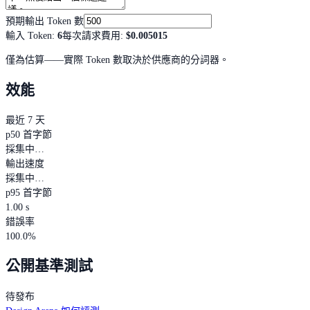
預期輸出 Token 數
輸入 Token
:
6
每次請求費用
:
$0.005015
僅為估算——實際 Token 數取決於供應商的分詞器。
效能
最近 7 天
p50 首字節
採集中…
輸出速度
採集中…
p95 首字節
1.00 s
錯誤率
100.0%
公開基準測試
待發布