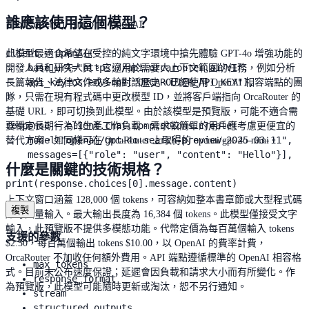
誰應該使用這個模型？
from openai import OpenAI

client = OpenAI(

此模型最適合希望在受控的純文字環境中搶先體驗 GPT-4o 增強功能的
    base_url="https://api.orcarouter.ai/v1",

開發人員和研究人員。它適用於需要大上下文範圍的任務，例如分析
    api_key=os.environ["ORCAROUTER_API_KEY"],

長篇報告、法律文件或多輪對話歷史。已經使用 OpenAI 相容端點的團
)

隊，只需在現有程式碼中更改模型 ID，並將客戶端指向 OrcaRouter 的
基礎 URL，即可切換到此模型。由於該模型是預覽版，可能不適合需
response = client.chat.completions.create(

要穩定長期行為的生產工作負載。需求較簡單的用戶應考慮更便宜的
    model="openai/gpt-4o-search-preview-2025-03-11",

替代方案，如同樣可在 OrcaRouter 上取得的 openai/gpt-4o-mini。
    messages=[{"role": "user", "content": "Hello"}],

什麼是關鍵的技術規格？
)

print(response.choices[0].message.content)
上下文窗口涵蓋 128,000 個 tokens，可容納如整本書章節或大型程式碼
複製
庫等大量輸入。最大輸出長度為 16,384 個 tokens。此模型僅接受文字
輸入，此預覽版不提供多模態功能。代幣定價為每百萬個輸入 tokens
支援的參數
$2.50，每百萬個輸出 tokens $10.00，以 OpenAI 的費率計費，
OrcaRouter 不加收任何額外費用。API 端點遵循標準的 OpenAI 相容格
max_tokens
式。目前未公布速度保證；延遲會因負載和請求大小而有所變化。作
response_format
為預覽版，此模型可能隨時更新或淘汰，恕不另行通知。
stream
structured_outputs