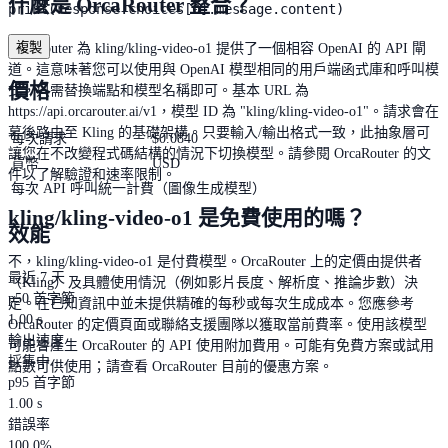
什麼是 OrcaRouter 整合？
print(response.choices[0].message.content)
複製
OrcaRouter 為 kling/kling-video-o1 提供了一個相容 OpenAI 的 API 閘
道。這意味著您可以使用與 OpenAI 模型相同的用戶端函式庫和呼叫模
價格
式，只需替換端點和模型名稱即可。基本 URL 為
https://api.orcarouter.ai/v1，模型 ID 為 "kling/kling-video-o1"。請求會在
幕後路由至 Kling 的基礎架構。只要輸入/輸出格式一致，此抽象層可
每次請求
$
0.0840
讓您在不改變程式碼結構的情況下切換模型。請參閱 OrcaRouter 的文
貨幣
USD
件以了解驗證和速率限制。
每次 API 呼叫統一計費（圖像生成模型）
kling/kling-video-o1 是免費使用的嗎？
效能
不，kling/kling-video-o1 是付費模型。OrcaRouter 上的定價由提供者
最近 7 天
（Kling）及具體使用情況（例如影片長度、解析度、推論步數）決
p50 首字節
定。在已知資訊中並未提供精確的每秒或每次生成成本。您應參考
1.00 s
OrcaRouter 的定價頁面或聯絡支援團隊以獲取當前費率。使用該模型
輸出速度
可能會產生 OrcaRouter 的 API 使用附加費用。可能有免費方案或試用
採集中…
點數可供使用；請查看 OrcaRouter 目前的優惠方案。
p95 首字節
1.00 s
錯誤率
100.0%