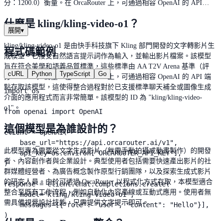
分：1200.0）衡量。在 OrcaRouter 上，可通過相容 OpenAI 的 API…
什麼是 kling/kling-video-o1？
展開
▾
kling/kling-video-o1 是由快手科技旗下 Kling 部門開發的文字轉影片生
程式碼範例
成模型。它接受自然語言提示詞作為輸入，並輸出影片檔案。該模型
旨在符合美學和語義品質標準，這些標準由 AA T2V Arena 基準（評
cURL
Python
TypeScript
Go
分：1200.0）衡量。在 OrcaRouter 上，可通過相容 OpenAI 的 API 端
點存取該模型，這使得整合過程對於已支援標準聊天補全或圖像生成
import os

介面的應用程式而言非常簡單。該模型的 ID 為 "kling/kling-video-
o1"。
from openai import OpenAI

這個模型是為誰設計的？
client = OpenAI(

    base_url="https://api.orcarouter.ai/v1",

此模型專為需要從文字生成影片（無需手動拍攝或動畫製作）的開發
    api_key=os.environ["ORCAROUTER_API_KEY"],

者、內容創作者與企業設計。典型使用者包括需要快速產出影片的社
)

群媒體經營者、為廣告概念製作原型行銷團隊，以及探索生成式影片
的研究人員。由於可透過 OrcaRouter 以程式化方式存取，本模型適合
response = client.chat.completions.create(

整合至既有工作流程，例如自動化內容產線或互動式應用。使用者無
    model="kling/kling-video-o1",

需具備視覺設計技能，只需提供文字提示即可。
    messages=[{"role": "user", "content": "Hello"}],

)
