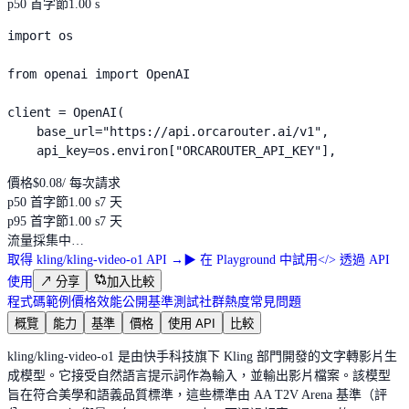
p50 首字節
1.00 s
import os

from openai import OpenAI

client = OpenAI(

    base_url="https://api.orcarouter.ai/v1",

    api_key=os.environ["ORCAROUTER_API_KEY"],
價格
$0.08
/ 每次請求
p50 首字節
1.00 s
7 天
p95 首字節
1.00 s
7 天
流量
採集中…
取得 kling/kling-video-o1 API
→
▶
在 Playground 中試用
</>
透過 API
使用
↗
分享
加入比較
程式碼範例
價格
效能
公開基準測試
社群熱度
常見問題
概覽
能力
基準
價格
使用 API
比較
kling/kling-video-o1 是由快手科技旗下 Kling 部門開發的文字轉影片生
成模型。它接受自然語言提示詞作為輸入，並輸出影片檔案。該模型
旨在符合美學和語義品質標準，這些標準由 AA T2V Arena 基準（評