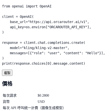
from openai import OpenAI

client = OpenAI(

    base_url="https://api.orcarouter.ai/v1",

    api_key=os.environ["ORCAROUTER_API_KEY"],

)

response = client.chat.completions.create(

    model="kling/kling-v2-master",

    messages=[{"role": "user", "content": "Hello"}],

)

print(response.choices[0].message.content)
複製
價格
每次請求
$
0.2800
貨幣
USD
每次 API 呼叫統一計費（圖像生成模型）