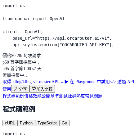
import os

from openai import OpenAI

client = OpenAI(

    base_url="https://api.orcarouter.ai/v1",

    api_key=os.environ["ORCAROUTER_API_KEY"],
價格
$0.28
/ 每次請求
p50 首字節
採集中…
p95 首字節
1.00 s
7 天
流量
採集中…
取得 kling/kling-v2-master API
→
▶
在 Playground 中試用
</>
透過 API
使用
↗
分享
加入比較
程式碼範例
價格
效能
公開基準測試
社群熱度
常見問題
程式碼範例
cURL
Python
TypeScript
Go
import os
