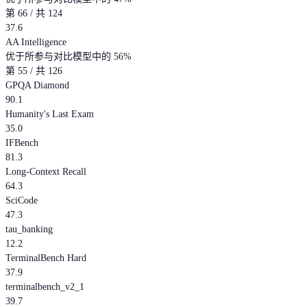
第 66 / 共 124
37.6
AA Intelligence
优于所参与对比模型中的 56%
第 55 / 共 126
GPQA Diamond
90.1
Humanity's Last Exam
35.0
IFBench
81.3
Long-Context Recall
64.3
SciCode
47.3
tau_banking
12.2
TerminalBench Hard
37.9
terminalbench_v2_1
39.7