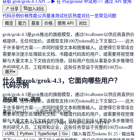
获取 grok/grok-4.3 API
→
▶
在 Playground 中试用
</>
通过 API 使用
↗
分享
加入对比
代码示例
价格
性能
公共基准测试
社区热度
对比一览
常见问题
概览
能力
基准
价格
使用 API
对比
grok/grok-4.3是grok推出的旗舰模型，通过OrcaRouter以供应商直供价
格提供，无任何加价。该模型支持100万tokens的上下文窗口——远大
于许多替代方案——并同时接受文本和图像输入。这使得它非常适合
需要单次提示处理超长文档、书籍或代码库的用户，或需要将视觉理
解与大量文本上下文结合的场景。目标用户包括从事复杂多步推理任
务的研究人员、工程师和企业，这些任务受益于完整的100万to…
展开
▾
什么是grok/grok-4.3，它面向哪些用户？
代码示例
grok/grok-4.3是grok推出的旗舰模型，通过OrcaRouter以供应商直供价
用任意 SDK 调用
格提供，无任何加价。该模型支持100万tokens的上下文窗口——远大
于许多替代方案——并同时接受文本和图像输入。这使得它非常适合
兼容 OpenAI——沿用你现有的 SDK
需要单次提示处理超长文档、书籍或代码库的用户，或需要将视觉理
解与大量文本上下文结合的场景。目标用户包括从事复杂多步推理任
https://api.orcarouter.ai/v1
OpenAI SDK
务的研究人员、工程师和企业，这些任务受益于完整的100万token跨
cURL
Python
TypeScript
Go
度。作为顶级模型，其每token价格（输入每百万tokens $1.25 / 输出每