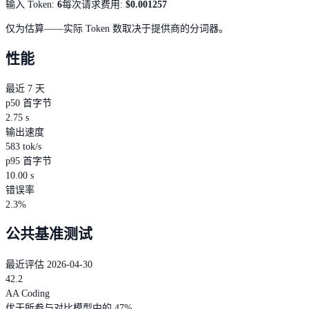
输入 Token
:
6
每次请求费用
:
$0.001257
仅为估算——实际 Token 数取决于提供商的分词器。
性能
最近 7 天
p50 首字节
2.75 s
输出速度
583 tok/s
p95 首字节
10.00 s
错误率
2.3%
公共基准测试
最近评估 2026-04-30
42.2
AA Coding
优于所参与对比模型中的 47%