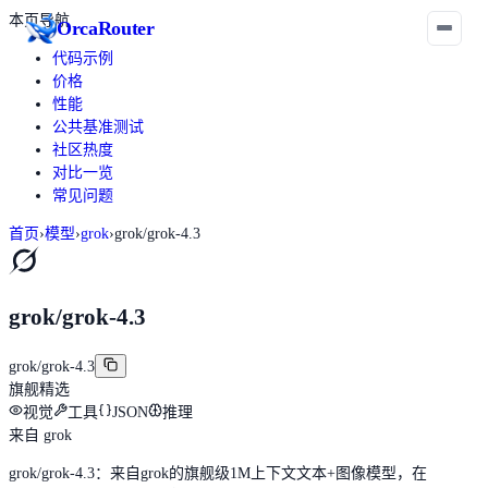
本页导航
Orca
Router
代码示例
价格
性能
公共基准测试
社区热度
对比一览
常见问题
首页
›
模型
›
grok
›
grok/grok-4.3
grok/grok-4.3
grok/grok-4.3
旗舰
精选
视觉
工具
JSON
推理
来自
grok
grok/grok-4.3：来自grok的旗舰级1M上下文文本+图像模型，在