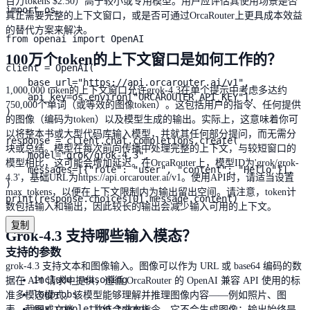
百万tokens $2.50）高于较小或专用模型。用户应评估其使用场景是否
import os

真正需要完整的上下文窗口，或是否可通过OrcaRouter上更具成本效益
的替代方案来解决。
from openai import OpenAI

100万个token的上下文窗口是如何工作的？
client = OpenAI(

    base_url="https://api.orcarouter.ai/v1",

1,000,000 token的上下文窗口允许grok-4.3在单个提示中考虑多达约
    api_key=os.environ["ORCAROUTER_API_KEY"],

750,000个单词（或等效的图像token）。这包括用户的指令、任何提供
)

的图像（编码为token）以及模型生成的输出。实际上，这意味着你可
以将整本书或大型代码库输入模型，并就其任何部分提问，而无需分
response = client.chat.completions.create(

块或总结。模型在每次前向传播中处理完整的上下文，与较短窗口的
    model="grok/grok-4.3",

模型相比，这可能会增加延迟。在OrcaRouter上，模型ID为'grok/grok-
    messages=[{"role": "user", "content": "Hello"}],

4.3'，基础URL为https://api.orcarouter.ai/v1。使用API时，请适当设置
)

max_tokens，以便在上下文限制内为输出留出空间。请注意，token计
print(response.choices[0].message.content)
数包括输入和输出，因此较长的输出会减少输入可用的上下文。
复制
Grok-4.3 支持哪些输入模态？
支持的参数
grok-4.3 支持文本和图像输入。图像可以作为 URL 或 base64 编码的数
include_reasoning
据在 API 请求中提供，遵循 OrcaRouter 的 OpenAI 兼容 API 使用的标
logprobs
准多模态模式。该模型能够理解并推理图像内容——例如照片、图
max_completion_tokens
表、截图或文档——并结合文本指令。它不会生成图像；输出始终是