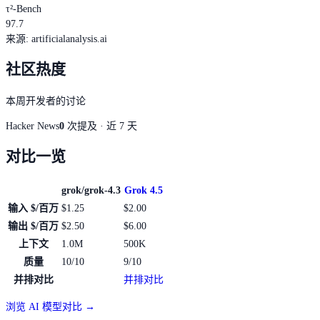
τ²-Bench
97.7
来源
:
artificialanalysis.ai
社区热度
本周开发者的讨论
Hacker News
0
次提及 · 近 7 天
对比一览
grok/grok-4.3
Grok 4.5
输入 $/百万
$1.25
$2.00
输出 $/百万
$2.50
$6.00
上下文
1.0M
500K
质量
10/10
9/10
并排对比
并排对比
浏览 AI 模型对比 →