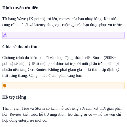
Định tuyến ưu tiên
Từ hạng Wave (1K points) trở lên, request của bạn nhảy hàng. Khi nhà
cung cấp quá tải và latency tăng vọt, cuộc gọi của bạn được phục vụ trước.
💰
Chia sẻ doanh thu
Chương trình dự kiến: khi đi vào hoạt động, thành viên Storm (200K+
points) sẽ nhận tỷ lệ từ một pool được tài trợ bởi một phần trăm biên lợi
nhuận nền tảng OrcaRouter. Không phải giảm giá — là thu nhập định kỳ
thật hàng tháng. Càng nhiều điểm, phần càng lớn.
🛡
Hỗ trợ riêng
Thành viên Tide và Storm có kênh hỗ trợ riêng với cam kết thời gian phản
hồi. Review kiến trúc, hỗ trợ migration, leo thang sự cố — hỗ trợ vốn chỉ
hợp đồng enterprise mới có.