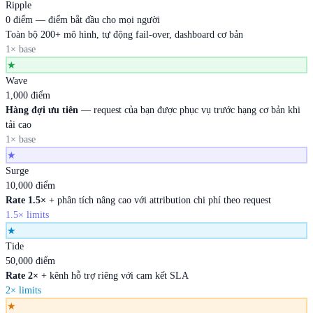
Ripple
0 điểm — điểm bắt đầu cho mọi người
Toàn bộ 200+ mô hình, tự động fail-over, dashboard cơ bản
1× base
★
Wave
1,000 điểm
Hàng đợi ưu tiên
— request của bạn được phục vụ trước hạng cơ bản khi
tải cao
1× base
★
Surge
10,000 điểm
Rate 1.5×
+ phân tích nâng cao với attribution chi phí theo request
1.5× limits
★
Tide
50,000 điểm
Rate 2×
+ kênh hỗ trợ riêng với cam kết SLA
2× limits
★