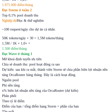
1.875.000 điểm/tháng
Đạt Storm ở tuần 2
Top 0,1% pool doanh thu
Nghiệp dư
Học & thử nghiệm
~100 request/ngày cho dự án cá nhân.
50K tokens/ngày × 30 = 1,5M tokens/tháng
1,5M / 1K × 1,0× =
1.500 điểm/tháng
Đạt Wave ở tháng 1
Mở khoá định tuyến ưu tiên
Chia sẻ doanh thu: pool hoạt động ra sao
Dự kiến: sau khi ra mắt, thành viên Storm sẽ chia phần biên lợi nhuận nền
tảng OrcaRouter hàng tháng. Đây là cách hoạt động.
Nguồn pool
Phí nền tảng
x% biên lợi nhuận nền tảng của OrcaRouter (dự kiến)
Phân phối
Theo tỷ lệ điểm
Điểm của bạn / tổng điểm hạng Storm = phần của bạn
Tần suất