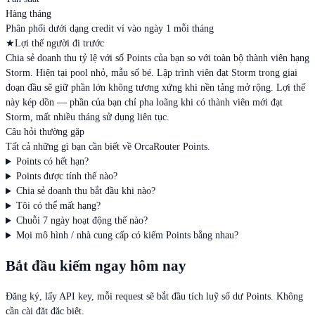
Hàng tháng
Phân phối dưới dạng credit ví vào ngày 1 mỗi tháng
★
Lợi thế người đi trước
Chia sẻ doanh thu tỷ lệ với số Points của bạn so với toàn bộ thành viên hạng
Storm. Hiện tại pool nhỏ, mẫu số bé. Lập trình viên đạt Storm trong giai
đoạn đầu sẽ giữ phần lớn không tương xứng khi nền tảng mở rộng. Lợi thế
này kép dồn — phần của bạn chỉ pha loãng khi có thành viên mới đạt
Storm, mất nhiều tháng sử dụng liên tục.
Câu hỏi thường gặp
Tất cả những gì bạn cần biết về OrcaRouter Points.
Points có hết hạn?
Points được tính thế nào?
Chia sẻ doanh thu bắt đầu khi nào?
Tôi có thể mất hạng?
Chuỗi 7 ngày hoạt động thế nào?
Mọi mô hình / nhà cung cấp có kiếm Points bằng nhau?
Bắt đầu kiếm ngay hôm nay
Đăng ký, lấy API key, mỗi request sẽ bắt đầu tích luỹ số dư Points. Không
cần cài đặt đặc biệt.