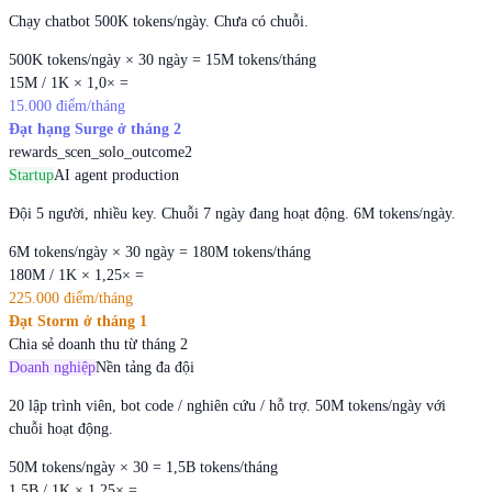
Chạy chatbot 500K tokens/ngày. Chưa có chuỗi.
500K tokens/ngày × 30 ngày = 15M tokens/tháng
15M / 1K × 1,0× =
15.000 điểm/tháng
Đạt hạng Surge ở tháng 2
rewards_scen_solo_outcome2
Startup
AI agent production
Đội 5 người, nhiều key. Chuỗi 7 ngày đang hoạt động. 6M tokens/ngày.
6M tokens/ngày × 30 ngày = 180M tokens/tháng
180M / 1K × 1,25× =
225.000 điểm/tháng
Đạt Storm ở tháng 1
Chia sẻ doanh thu từ tháng 2
Doanh nghiệp
Nền tảng đa đội
20 lập trình viên, bot code / nghiên cứu / hỗ trợ. 50M tokens/ngày với
chuỗi hoạt động.
50M tokens/ngày × 30 = 1,5B tokens/tháng
1,5B / 1K × 1,25× =