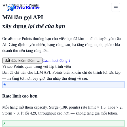
★
Chương trình Points
Orca
Router
Mỗi lần gọi API
xây dựng
lợi thế của bạn
OrcaRouter Points thưởng bạn cho việc bạn đã làm — định tuyến yêu cầu
AI. Càng định tuyến nhiều, hạng càng cao, hạ tầng càng mạnh, phần chia
doanh thu nền tảng càng lớn.
Bắt đầu kiếm điểm
→
Cách hoạt động
↓
Vì sao Points quan trọng với lập trình viên
Bạn đã chi tiền cho LLM API. Points biến khoản chi đó thành lợi tức kép
— hạ tầng tốt hơn bây giờ, thu nhập thụ động về sau.
★
Rate limit cao hơn
Mỗi hạng mở thêm capacity. Surge (10K points) rate limit × 1.5, Tide × 2,
Storm × 3. Ít lỗi 429, throughput cao hơn — không tăng giá mỗi token.
⚡