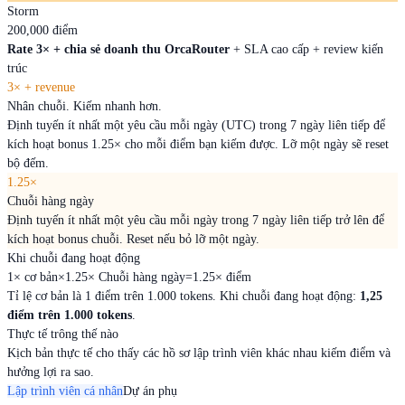
Storm
200,000 điểm
Rate 3× + chia sẻ doanh thu OrcaRouter
+ SLA cao cấp + review kiến
trúc
3× + revenue
Nhân chuỗi. Kiếm nhanh hơn.
Định tuyến ít nhất một yêu cầu mỗi ngày (UTC) trong 7 ngày liên tiếp để
kích hoạt bonus 1.25× cho mỗi điểm bạn kiếm được. Lỡ một ngày sẽ reset
bộ đếm.
1.25×
Chuỗi hàng ngày
Định tuyến ít nhất một yêu cầu mỗi ngày trong 7 ngày liên tiếp trở lên để
kích hoạt bonus chuỗi. Reset nếu bỏ lỡ một ngày.
Khi chuỗi đang hoạt động
1×
cơ bản
×
1.25×
Chuỗi hàng ngày
=
1.25×
điểm
Tỉ lệ cơ bản là 1 điểm trên 1.000 tokens. Khi chuỗi đang hoạt động:
1,25
điểm trên 1.000 tokens
.
Thực tế trông thế nào
Kịch bản thực tế cho thấy các hồ sơ lập trình viên khác nhau kiếm điểm và
hưởng lợi ra sao.
Lập trình viên cá nhân
Dự án phụ