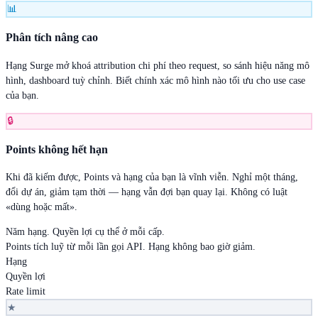
📊
Phân tích nâng cao
Hạng Surge mở khoá attribution chi phí theo request, so sánh hiệu năng mô
hình, dashboard tuỳ chỉnh. Biết chính xác mô hình nào tối ưu cho use case
của bạn.
🔒
Points không hết hạn
Khi đã kiếm được, Points và hạng của bạn là vĩnh viễn. Nghỉ một tháng,
đổi dự án, giảm tạm thời — hạng vẫn đợi bạn quay lại. Không có luật
«dùng hoặc mất».
Năm hạng. Quyền lợi cụ thể ở mỗi cấp.
Points tích luỹ từ mỗi lần gọi API. Hạng không bao giờ giảm.
Hạng
Quyền lợi
Rate limit
★