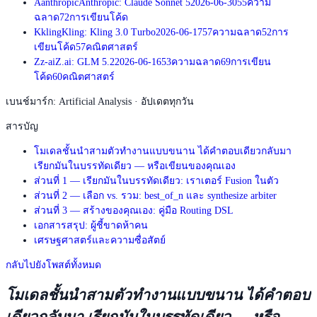
A
anthropic
Anthropic: Claude Sonnet 5
2026-06-30
55
ความ
ฉลาด
72
การเขียนโค้ด
K
kling
Kling: Kling 3.0 Turbo
2026-06-17
57
ความฉลาด
52
การ
เขียนโค้ด
57
คณิตศาสตร์
Z
z-ai
Z.ai: GLM 5.2
2026-06-16
53
ความฉลาด
69
การเขียน
โค้ด
60
คณิตศาสตร์
เบนช์มาร์ก: Artificial Analysis · อัปเดตทุกวัน
สารบัญ
โมเดลชั้นนำสามตัวทำงานแบบขนาน ได้คำตอบเดียวกลับมา
เรียกมันในบรรทัดเดียว — หรือเขียนของคุณเอง
ส่วนที่ 1 — เรียกมันในบรรทัดเดียว: เราเตอร์ Fusion ในตัว
ส่วนที่ 2 — เลือก vs. รวม: best_of_n และ synthesize arbiter
ส่วนที่ 3 — สร้างของคุณเอง: คู่มือ Routing DSL
เอกสารสรุป: ผู้ชี้ขาดห้าคน
เศรษฐศาสตร์และความซื่อสัตย์
กลับไปยังโพสต์ทั้งหมด
โมเดลชั้นนำสามตัวทำงานแบบขนาน ได้คำตอบ