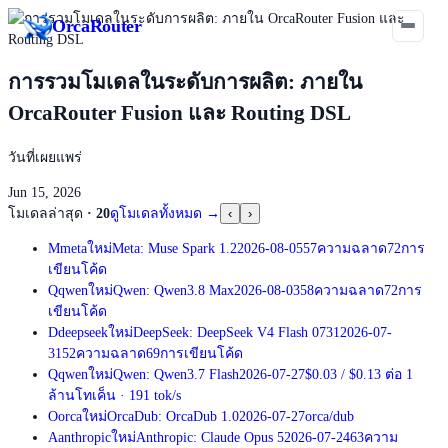
Orca
Router
การรวมโมเดลในระดับการผลิต: ภายใน
OrcaRouter Fusion และ Routing DSL
วันที่เผยแพร่
Jun 15, 2026
โมเดลล่าสุด
·
20
ดูโมเดลทั้งหมด
→
‹
›
M
meta
ใหม่
Meta: Muse Spark 1.2
2026-08-05
57
ความฉลาด
72
การ
เขียนโค้ด
Q
qwen
ใหม่
Qwen: Qwen3.8 Max
2026-08-03
58
ความฉลาด
72
การ
เขียนโค้ด
D
deepseek
ใหม่
DeepSeek: DeepSeek V4 Flash 0731
2026-07-
31
52
ความฉลาด
69
การเขียนโค้ด
Q
qwen
ใหม่
Qwen: Qwen3.7 Flash
2026-07-27
$0.03
/
$0.13
ต่อ 1
ล้านโทเค็น
·
191
tok/s
O
orca
ใหม่
OrcaDub: OrcaDub 1.0
2026-07-27
orca/dub
A
anthropic
ใหม่
Anthropic: Claude Opus 5
2026-07-24
63
ความ