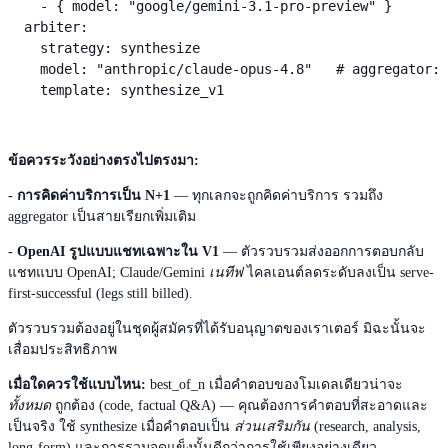
    - { model: "google/gemini-3.1-pro-preview" }

  arbiter:

    strategy: synthesize

    model: "anthropic/claude-opus-4.8"   # aggregator: 
    template: synthesize_v1
ข้อควรระวังอย่างตรงไปตรงมา:
- การคิดค่าบริการเป็น N+1
— ทุกเลกจะถูกคิดค่าบริการ รวมถึง
aggregator เป็นสายเรียกเพิ่มเติม
- OpenAI รูปแบบแชทเฉพาะใน V1
— ตัวรวบรวมส่งออกการตอบกลับ
แชทแบบ OpenAI; Claude/Gemini
เนทีฟ
ไคลเอนต์ลดระดับลงเป็น serve-
first-successful (legs still billed).
ตัวรวบรวมต้องอยู่ในชุดผู้สมัครที่ได้รับอนุญาตของเราเตอร์ มิฉะนั้นจะ
เสื่อมประสิทธิภาพ
เมื่อใดควรใช้แบบไหน:
best_of_n เมื่อคำตอบของโมเดลเดียวน่าจะ
ทั้งหมด
ถูกต้อง (code, factual Q&A) — คุณต้องการคำตอบที่สะอาดและ
เป็นจริง ใช้ synthesize เมื่อคำตอบเป็น
ส่วนเสริมกัน
(research, analysis,
long-form) และการรวมจุดแข็งนั้นดีกว่าการใช้เพียงอย่างเดียว