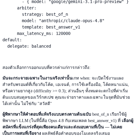
        - { model: "google/gemini-3.1-pro-preview" }

      arbiter:

        strategy: best_of_n

        model: "anthropic/claude-opus-4.8"

        template: best_answer_v1

      max_latency_ms: 120000

default:

  delegate: balanced
สองตัวเลือกการออกแบบที่ควรค่าแก่การกล่าวถึง:
มันจะกระจายเฉพาะในงานจริงเท่านั้น
เกท when: จะเปิดใช้งานแผง
สำหรับพรอมต์ที่เกี่ยวกับโค้ด, เอเจนต์, การใช้เครื่องมือ, โค้ดหนาแน่น,
หรือความยากสูง (difficulty >= 0.3); ส่วนอื่นๆ ทั้งหมดจะตกไปที่ค่าเริ่ม
ต้นแบบสมดุลของเวิร์กสเปซ คุณจะจ่ายราคาแผงเฉพาะในจุดที่มันช่วย
ได้เท่านั้น ไม่ใช่กับ "สวัสดี"
ผู้พิพากษาให้คำตอบที่แท้จริงแบบตรงตามต้นฉบับ
best_of_n เรียกใช้ผู้
พิพากษา LLM (ในที่นี้คือ Opus 4.8 กับเทมเพลต best_answer_v1) ที่
เลือกผู้
สมัครที่แข็งแกร่งที่สุดเพียงคนเดียวและส่งมอบตามที่เป็น — ไม่เคย
เป็นการผสมที่เจือจาง
ผลลัพธ์คือคำตอบของโมเดลจริงเสมอ