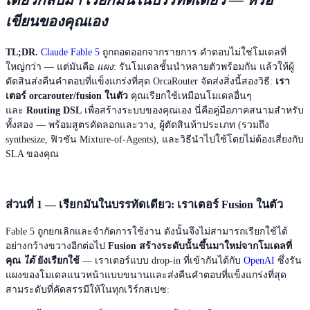
เดียวกลับมา เรียกมันในบรรทัดเดียว — หรือ
เขียนของคุณเอง
TL;DR.
Claude Fable 5
ถูกถอดออกจากรายการ คำตอบไม่ใช่โมเดลที่
ใหญ่กว่า — แต่มันคือ
แผง
: รันโมเดลชั้นนำหลายตัวพร้อมกัน แล้วให้ผู้
ตัดสินส่งคืนคำตอบที่แข็งแกร่งที่สุด OrcaRouter จัดส่งสิ่งนี้สองวิธี:
เรา
เตอร์ orcarouter/fusion ในตัว
คุณเรียกใช้เหมือนโมเดลอื่นๆ
และ
Routing DSL
เพื่อสร้างระบบของคุณเอง นี่คือคู่มือภาคสนามสำหรับ
ทั้งสอง — พร้อมสูตรคัดลอกและวาง, ผู้ตัดสินห้าประเภท (รวมถึง
synthesize, ฟิวชัน Mixture-of-Agents), และวิธีนำไปใช้โดยไม่ต้องเสี่ยงกับ
SLA ของคุณ
ส่วนที่ 1 — เรียกมันในบรรทัดเดียว: เราเตอร์ Fusion ในตัว
Fable 5 ถูกยกเลิกและจำกัดการใช้งาน ดังนั้นจึงไม่สามารถเรียกใช้ได้
อย่างกว้างขวางอีกต่อไป
Fusion สร้างระดับนั้นขึ้นมาใหม่จากโมเดลที่
คุณ
ได้
ยังเรียกใช้
— เราเตอร์แบบ drop‑in ที่เข้ากันได้กับ
OpenAI
ซึ่งรัน
แผงของโมเดลแนวหน้าแบบขนานและส่งคืนคำตอบที่แข็งแกร่งที่สุด
สามระดับที่คัดสรรมีให้ในทุกเวิร์กสเปซ: