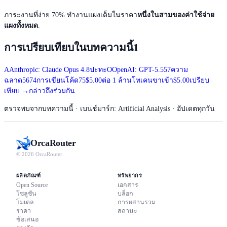
ภาระงานที่ง่าย 70% ทำงานแผงเต็มในราคา
หนึ่งในสามของค่าใช้จ่าย
แผงทั้งหมด
.
การเปรียบเทียบในบทความนี้
1
A
Anthropic: Claude Opus 4.8
ปะทะ
O
OpenAI: GPT-5.5
57
ความ
ฉลาด
56
74
การเขียนโค้ด
75
$5.00
ต่อ 1 ล้านโทเคนขาเข้า
$5.00
เปรียบ
เทียบ
→
กล่าวถึงร่วมกัน
ตรวจพบจากบทความนี้
· เบนช์มาร์ก: Artificial Analysis · อัปเดตทุกวัน
Orca
Router
© 2026 OrcaRouter
ผลิตภัณฑ์
ทรัพยากร
Open Source
เอกสาร
โซลูชัน
บล็อก
โมเดล
การผสานรวม
ราคา
สถานะ
ข้อเสนอ