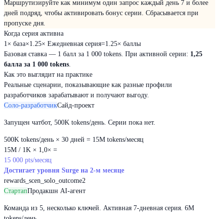
Маршрутизируйте как минимум один запрос каждый день 7 и более
дней подряд, чтобы активировать бонус серии. Сбрасывается при
пропуске дня.
Когда серия активна
1×
база
×
1.25×
Ежедневная серия
=
1.25×
баллы
Базовая ставка — 1 балл за 1 000 tokens. При активной серии:
1,25
балла за 1 000 tokens
.
Как это выглядит на практике
Реальные сценарии, показывающие как разные профили
разработчиков зарабатывают и получают выгоду.
Соло-разработчик
Сайд-проект
Запущен чатбот, 500K tokens/день. Серии пока нет.
500K tokens/день × 30 дней = 15M tokens/месяц
15M / 1K × 1,0× =
15 000 pts/месяц
Достигает уровня Surge на 2-м месяце
rewards_scen_solo_outcome2
Стартап
Продакшн AI-агент
Команда из 5, несколько ключей. Активная 7-дневная серия. 6M
tokens/день.