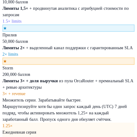
10,000 баллов
Лимиты 1,5×
+ продвинутая аналитика с атрибуцией стоимости по
запросам
1.5× limits
★
Прилив
50,000 баллов
Лимиты 2×
+ выделенный канал поддержки с гарантированным SLA
2× limits
★
Storm
200,000 баллов
Лимиты 3× + доля выручки
из пула OrcaRouter + премиальный SLA
+ ревью архитектуры
3× + revenue
Множитель серии. Зарабатывайте быстрее.
Маршрутизируйте хотя бы один запрос каждый день (UTC) 7 дней
подряд, чтобы активировать множитель 1,25× на каждый
заработанный балл. Пропуск одного дня обнуляет счётчик.
1.25×
Ежедневная серия