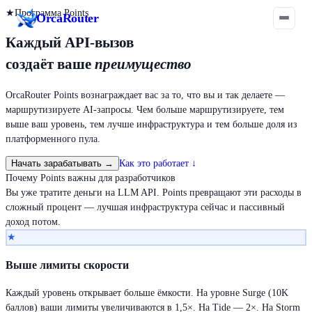
★
Программа Points
Orca
Router
Каждый API-вызов
создаёт ваше
преимущество
OrcaRouter Points вознаграждает вас за то, что вы и так делаете —
маршрутизируете AI-запросы. Чем больше маршрутизируете, тем
выше ваш уровень, тем лучше инфраструктура и тем больше доля из
платформенного пула.
Начать зарабатывать
→
Как это работает
↓
Почему Points важны для разработчиков
Вы уже тратите деньги на LLM API. Points превращают эти расходы в
сложный процент — лучшая инфраструктура сейчас и пассивный
доход потом.
★
Выше лимиты скорости
Каждый уровень открывает больше ёмкости. На уровне Surge (10K
баллов) ваши лимиты увеличиваются в 1,5×. На Tide — 2×. На Storm