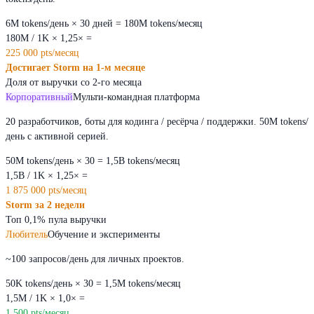
6M tokens/день × 30 дней = 180M tokens/месяц
180M / 1K × 1,25× =
225 000 pts/месяц
Достигает Storm на 1-м месяце
Доля от выручки со 2-го месяца
Корпоративный
Мульти-командная платформа
20 разработчиков, боты для кодинга / ресёрча / поддержки. 50M tokens/
день с активной серией.
50M tokens/день × 30 = 1,5B tokens/месяц
1,5B / 1K × 1,25× =
1 875 000 pts/месяц
Storm за 2 недели
Топ 0,1% пула выручки
Любитель
Обучение и эксперименты
~100 запросов/день для личных проектов.
50K tokens/день × 30 = 1,5M tokens/месяц
1,5M / 1K × 1,0× =
1 500 pts/месяц