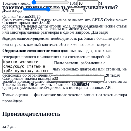
Токенов / месяц
10M
M
токенов приносит пользу пользователям?
Доля ввода
70
%
%
Оценка / месяц
$38.75
Окно контекста в 400 тысяч токенов означает, что GPT-5 Codex может
С кэшем промптов
≈
$34.81
обрабатывать целые репозитории кода, длинные академические статьи
Оценка / месяц
$38.75
· С кэшем промптов $34.81
или многораундовые разговоры в одном запросе. Для задач
кодирования это устраняет необходимость разбивать большие файлы
Оценка по прайс-листу
или опускать важный контекст. Это также позволяет модели
Оценка токенов и стоимости
поддерживать связность в очень длинных выводах, таких как
генерация полного приложения или составление подробной
технической спецификации. Пользователи, работающие с
изображениями, могут включать несколько диаграмм или страниц, не
беспокоясь об ограничениях контекста. Лимит вывода в 128 тысяч
Ожидаемые токены вывода
токенов дополнительно поддерживает создание обширных ответов за
Токены ввода
:
19
Стоимость за запрос
:
$0.005024
один раз, уменьшая необходимость в повторных вызовах API.
Только оценка — фактическое число токенов зависит от токенизатора
провайдера.
Производительность
за 7 дн.