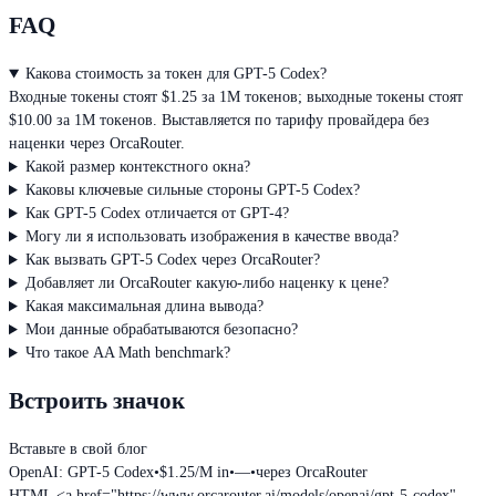
FAQ
Какова стоимость за токен для GPT-5 Codex?
Входные токены стоят $1.25 за 1M токенов; выходные токены стоят
$10.00 за 1M токенов. Выставляется по тарифу провайдера без
наценки через OrcaRouter.
Какой размер контекстного окна?
Каковы ключевые сильные стороны GPT-5 Codex?
Как GPT-5 Codex отличается от GPT-4?
Могу ли я использовать изображения в качестве ввода?
Как вызвать GPT-5 Codex через OrcaRouter?
Добавляет ли OrcaRouter какую-либо наценку к цене?
Какая максимальная длина вывода?
Мои данные обрабатываются безопасно?
Что такое AA Math benchmark?
Встроить значок
Вставьте в свой блог
OpenAI: GPT-5 Codex
•
$1.25/M in
•
—
•
через OrcaRouter
HTML
<a href="https://www.orcarouter.ai/models/openai/gpt-5-codex"