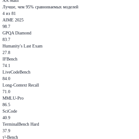
AA Math
Лучше, чем 95% сравниваемых моделей
4 из 81
AIME 2025
98.7
GPQA Diamond
83.7
Humanity's Last Exam
27.8
IFBench
74.1
LiveCodeBench
84.0
Long-Context Recall
71.0
MMLU-Pro
86.5
SciCode
40.9
TerminalBench Hard
37.9
τ²-Bench