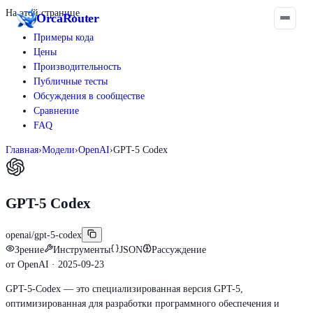
На этой странице
Orca
Router
Примеры кода
Цены
Производительность
Публичные тесты
Обсуждения в сообществе
Сравнение
FAQ
Главная
›
Модели
›
OpenAI
›
GPT-5 Codex
GPT-5 Codex
openai/gpt-5-codex
Зрение
Инструменты
JSON
Рассуждение
от
OpenAI
· 2025-09-23
GPT-5-Codex — это специализированная версия GPT-5,
оптимизированная для разработки программного обеспечения и