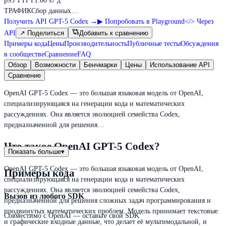
p95 TTFT
1.00 s
7 д
ТРАФИК
Сбор данных…
Получить API GPT-5 Codex
→
▶
Попробовать в Playground
</>
Через
API
↗
Поделиться
Добавить к сравнению
Примеры кода
Цены
Производительность
Публичные тесты
Обсуждения
в сообществе
Сравнение
FAQ
Обзор
Возможности
Бенчмарки
Цены
Использование API
Сравнение
OpenAI GPT-5 Codex — это большая языковая модель от OpenAI,
специализирующаяся на генерации кода и математических
рассуждениях. Она является эволюцией семейства Codex,
предназначенной для решения…
Что такое OpenAI GPT-5 Codex?
Показать больше
▾
OpenAI GPT-5 Codex — это большая языковая модель от OpenAI,
Примеры кода
специализирующаяся на генерации кода и математических
рассуждениях. Она является эволюцией семейства Codex,
Вызов из любого SDK
предназначенной для решения сложных задач программирования и
продвинутых математических проблем. Модель принимает текстовые
Совместимо с OpenAI — оставьте свой SDK
и графические входные данные, что делает её мультимодальной, и