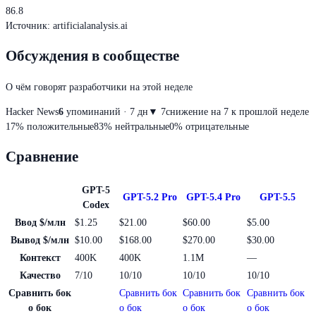
86.8
Источник
:
artificialanalysis.ai
Обсуждения в сообществе
О чём говорят разработчики на этой неделе
Hacker News
6
упоминаний · 7 дн
▼
7
снижение на 7 к прошлой неделе
17
%
положительные
83
%
нейтральные
0
%
отрицательные
Сравнение
GPT-5
GPT-5.2 Pro
GPT-5.4 Pro
GPT-5.5
Codex
Ввод $/млн
$1.25
$21.00
$60.00
$5.00
Вывод $/млн
$10.00
$168.00
$270.00
$30.00
Контекст
400K
400K
1.1M
—
Качество
7/10
10/10
10/10
10/10
Сравнить бок
Сравнить бок
Сравнить бок
Сравнить бок
о бок
о бок
о бок
о бок