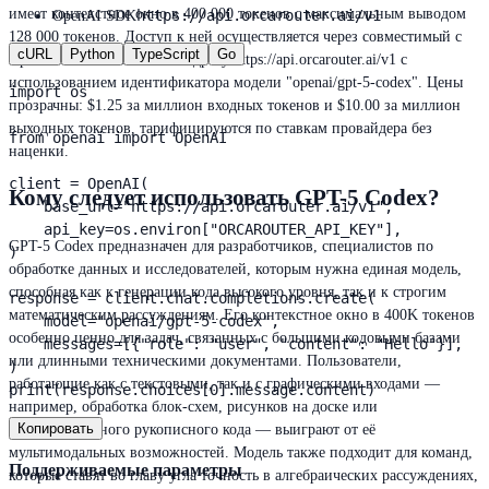
имеет контекстное окно в 400 000 токенов с максимальным выводом
https://api.orcarouter.ai/v1
OpenAI SDK
128 000 токенов. Доступ к ней осуществляется через совместимый с
cURL
Python
TypeScript
Go
OpenAI API OrcaRouter по адресу https://api.orcarouter.ai/v1 с
использованием идентификатора модели "openai/gpt-5-codex". Цены
import os

прозрачны: $1.25 за миллион входных токенов и $10.00 за миллион
выходных токенов, тарифицируются по ставкам провайдера без
from openai import OpenAI

наценки.
client = OpenAI(

Кому следует использовать GPT-5 Codex?
    base_url="https://api.orcarouter.ai/v1",

    api_key=os.environ["ORCAROUTER_API_KEY"],

GPT-5 Codex предназначен для разработчиков, специалистов по
)

обработке данных и исследователей, которым нужна единая модель,
способная как к генерации кода высокого уровня, так и к строгим
response = client.chat.completions.create(

математическим рассуждениям. Его контекстное окно в 400K токенов
    model="openai/gpt-5-codex",

особенно ценно для задач, связанных с большими кодовыми базами
    messages=[{"role": "user", "content": "Hello"}],

или длинными техническими документами. Пользователи,
)

работающие как с текстовыми, так и с графическими входами —
print(response.choices[0].message.content)
например, обработка блок-схем, рисунков на доске или
Копировать
отсканированного рукописного кода — выиграют от её
мультимодальных возможностей. Модель также подходит для команд,
Поддерживаемые параметры
которые ставят во главу угла точность в алгебраических рассуждениях,