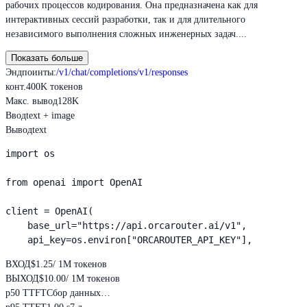
рабочих процессов кодирования. Она предназначена как для
интерактивных сессий разработки, так и для длительного
независимого выполнения сложных инженерных задач....
Показать больше
Эндпоинты
:
/v1/chat/completions
/v1/responses
конт.
400K токенов
Макс. вывод
128K
Ввод
text + image
Вывод
text
import os

from openai import OpenAI

client = OpenAI(

    base_url="https://api.orcarouter.ai/v1",

    api_key=os.environ["ORCAROUTER_API_KEY"],
ВХОД
$1.25
/ 1M токенов
ВЫХОД
$10.00
/ 1M токенов
p50 TTFT
Сбор данных…