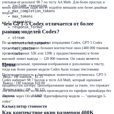
учитывая её результат 98.7 по тесту AA Math. Для более простых и
include_reasoning
менее критичных задач могут подойти меньшие или более дешёвые
max_completion_tokens
модели.
max_tokens
reasoning
Чем GPT-5 Codex отличается от более
response_format
ранних моделей Codex?
seed
stream
По сравнению с более ранними итерациями Codex, GPT-5 Codex
structured_outputs
предлагает существенно большее контекстное окно (400 000 токенов
tool_choice
против типичных 32K или 128K у предшественников) и более
tools
высокий лимит вывода — 128 000 токенов. Он также является
Цены
мультимодальным, принимая изображения в дополнение к тексту,
тогда как более ранние модели Codex были только текстовыми.
Производительность в бенчмарках значительно улучшилась: GPT-5
Ввод / 1M токенов
$1.25
Codex набирает 98.7 баллов в тесте AA Math, который оценивает
Вывод / 1M токенов
$10.00
продвинутую алгебру. Ценообразование выше за токен, что отражает
Чтение кэша / 1M
$0.125
эти возможности, но оплата производится по тарифам провайдера без
Валюта
USD
наценки через OrcaRouter. Идентификатор модели — "openai/gpt-5-
codex".
Калькулятор стоимости
Как контекстное окно размером 400K