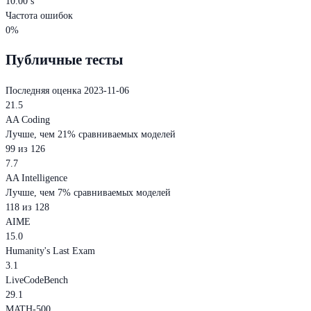
10.00 s
Частота ошибок
0%
Публичные тесты
Последняя оценка 2023-11-06
21.5
AA Coding
Лучше, чем 21% сравниваемых моделей
99 из 126
7.7
AA Intelligence
Лучше, чем 7% сравниваемых моделей
118 из 128
AIME
15.0
Humanity's Last Exam
3.1
LiveCodeBench
29.1
MATH-500