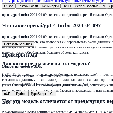
Примеры кода
Цены
Производительность
Публичные тесты
Обсуждения в 
Обзор
Возможности
Бенчмарки
Цены
Использование API
Ср
openai/gpt-4-turbo-2024-04-09 является конкретной версией модели Op
Что такое openai/gpt-4-turbo-2024-04-09?
openai/gpt-4-turbo-2024-04-09 является конкретной версией модели Op
окно в 128 000 токенов, что позволяет ей обрабатывать очень длинные 
Показать больше
▾
бенчмарку MATH-500, демонстрируя высокий уровень владения математи
возможностью обрабатывать большие объемы контекста.
Примеры кода
Для кого предназначена эта модель?
Вызов из любого SDK
GPT-4 Turbo предназначен для разработчиков, исследователей и предп
Совместимо с OpenAI — оставьте свой SDK
связанных с длинными входными данными, такими как анализ юридиче
https://api.orcarouter.ai/v1
OpenAI SDK
(текст + изображение) также подходит для приложений, сочетающих в
простых коротких задач — таких как базовая классификация или кратк
cURL
Python
TypeScript
Go
Чем эта модель отличается от предыдущих ве
import os

По сравнению с более ранними моделями GPT-4 (например, GPT-4 с окна