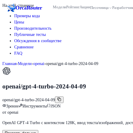
На этой странице
Orca
Router
Модели
Рейтинг
Акции
Песочница
Разработчи
Примеры кода
Цены
Производительность
Публичные тесты
Обсуждения в сообществе
Сравнение
FAQ
Главная
›
Модели
›
openai
›
openai/gpt-4-turbo-2024-04-09
openai/gpt-4-turbo-2024-04-09
openai/gpt-4-turbo-2024-04-09
Зрение
Инструменты
JSON
от
openai
OpenAI GPT‑4 Turbo с контекстом 128K, ввод текста/изображений, дост