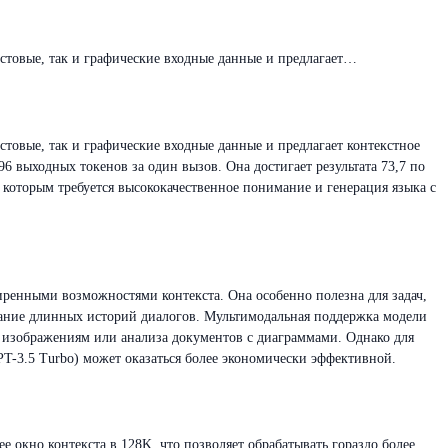
кстовые, так и графические входные данные и предлагает…
стовые, так и графические входные данные и предлагает контекстное
96 выходных токенов за один вызов. Она достигает результата 73,7 по
которым требуется высококачественное понимание и генерация языка с
иренными возможностями контекста. Она особенно полезна для задач,
ание длинных историй диалогов. Мультимодальная поддержка модели
 изображениям или анализа документов с диаграммами. Однако для
PT-3.5 Turbo) может оказаться более экономически эффективной.
 окно контекста в 128K, что позволяет обрабатывать гораздо более