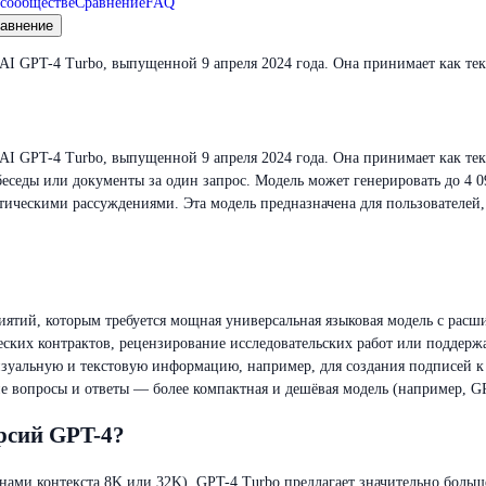
сообществе
Сравнение
FAQ
авнение
enAI GPT-4 Turbo, выпущенной 9 апреля 2024 года. Она принимает как те
enAI GPT-4 Turbo, выпущенной 9 апреля 2024 года. Она принимает как тек
беседы или документы за один запрос. Модель может генерировать до 4 0
ческими рассуждениями. Эта модель предназначена для пользователей, 
риятий, которым требуется мощная универсальная языковая модель с расш
ских контрактов, рецензирование исследовательских работ или поддерж
изуальную и текстовую информацию, например, для создания подписей к
ие вопросы и ответы — более компактная и дешёвая модель (например, G
рсий GPT-4?
ми контекста 8K или 32K), GPT-4 Turbo предлагает значительно большее