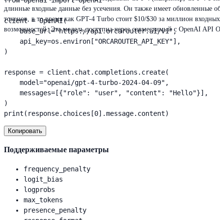
from openai import OpenAI

длинные входные данные без усечения. Он также имеет обновленные об
токенов, в то время как GPT-4 Turbo стоит $10/$30 за миллион входны
client = OpenAI(

возможностей. Эта модель доступна через совместимый с OpenAI API Or
    base_url="https://api.orcarouter.ai/v1",

    api_key=os.environ["ORCAROUTER_API_KEY"],

)

response = client.chat.completions.create(

    model="openai/gpt-4-turbo-2024-04-09",

    messages=[{"role": "user", "content": "Hello"}],

)

print(response.choices[0].message.content)
Копировать
Поддерживаемые параметры
frequency_penalty
logit_bias
logprobs
max_tokens
presence_penalty