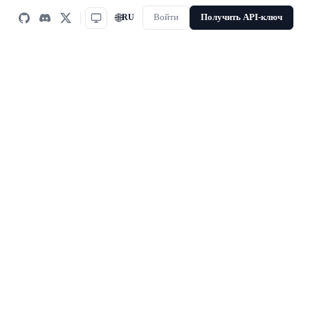
🌐
RU
Войти
Получить API-ключ