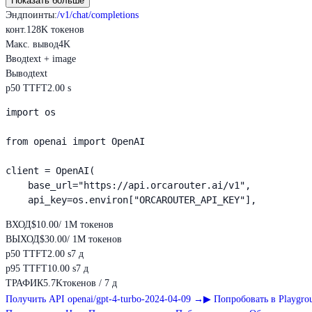
Показать больше
Эндпоинты
:
/v1/chat/completions
конт.
128K токенов
Макс. вывод
4K
Ввод
text + image
Вывод
text
p50 TTFT
2.00 s
import os

from openai import OpenAI

client = OpenAI(

    base_url="https://api.orcarouter.ai/v1",

    api_key=os.environ["ORCAROUTER_API_KEY"],
ВХОД
$10.00
/ 1M токенов
ВЫХОД
$30.00
/ 1M токенов
p50 TTFT
2.00 s
7 д
p95 TTFT
10.00 s
7 д
ТРАФИК
5.7K
токенов / 7 д
Получить API openai/gpt-4-turbo-2024-04-09
→
▶
Попробовать в Playgro