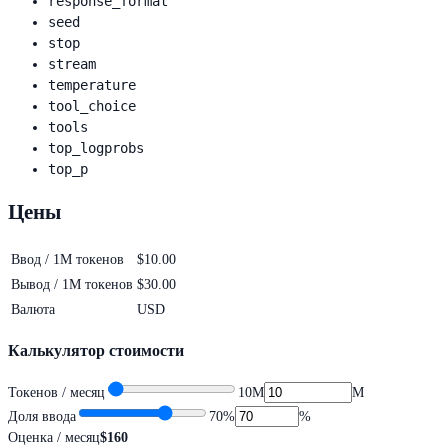
response_format
seed
stop
stream
temperature
tool_choice
tools
top_logprobs
top_p
Цены
Ввод / 1M токенов
$10.00
Вывод / 1M токенов
$30.00
Валюта
USD
Калькулятор стоимости
Токенов / месяц
10M
M
Доля ввода
70
%
%
Оценка / месяц
$160