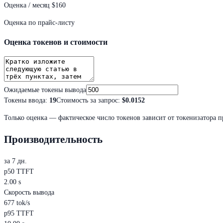
Оценка / месяц
$160
Оценка по прайс-листу
Оценка токенов и стоимости
Ожидаемые токены вывода
Токены ввода
:
19
Стоимость за запрос
:
$0.0152
Только оценка — фактическое число токенов зависит от токенизатора п
Производительность
за 7 дн.
p50 TTFT
2.00 s
Скорость вывода
677 tok/s
p95 TTFT