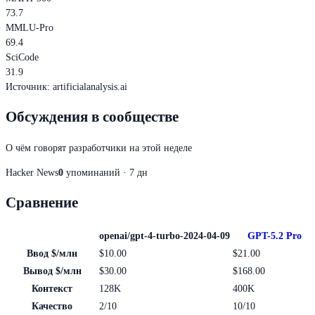
73.7
MMLU-Pro
69.4
SciCode
31.9
Источник
:
artificialanalysis.ai
Обсуждения в сообществе
О чём говорят разработчики на этой неделе
Hacker News
0
упоминаний · 7 дн
Сравнение
openai/gpt-4-turbo-2024-04-09
GPT-5.2 Pro
Ввод $/млн
$10.00
$21.00
Вывод $/млн
$30.00
$168.00
Контекст
128K
400K
Качество
2/10
10/10