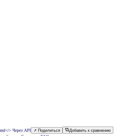
und
</>
Через API
↗
Поделиться
Добавить к сравнению