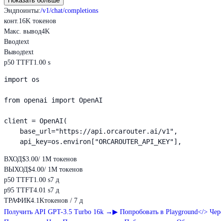
Показать больше
Эндпоинты
:
/v1/chat/completions
конт.
16K токенов
Макс. вывод
4K
Ввод
text
Вывод
text
p50 TTFT
1.00 s
import os

from openai import OpenAI

client = OpenAI(

    base_url="https://api.orcarouter.ai/v1",

    api_key=os.environ["ORCAROUTER_API_KEY"],
ВХОД
$3.00
/ 1M токенов
ВЫХОД
$4.00
/ 1M токенов
p50 TTFT
1.00 s
7 д
p95 TTFT
4.01 s
7 д
ТРАФИК
4.1K
токенов / 7 д
Получить API GPT-3.5 Turbo 16k
→
▶
Попробовать в Playground
</>
Чер