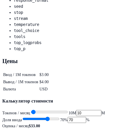
response_format
seed
stop
stream
temperature
tool_choice
tools
top_logprobs
top_p
Цены
Ввод / 1M токенов
$3.00
Вывод / 1M токенов
$4.00
Валюта
USD
Калькулятор стоимости
Токенов / месяц
10M
M
Доля ввода
70
%
%
Оценка / месяц
$33.00