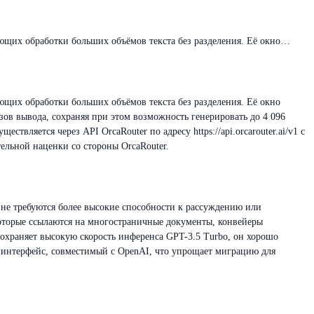
ующих обработки больших объёмов текста без разделения. Её окно…
ющих обработки больших объёмов текста без разделения. Её окно
зов вывода, сохраняя при этом возможность генерировать до 4 096
твляется через API OrcaRouter по адресу https://api.orcarouter.ai/v1 с
ельной наценки со стороны OrcaRouter.
 не требуются более высокие способности к рассуждению или
оторые ссылаются на многостраничные документы, конвейеры
охраняет высокую скорость инференса GPT-3.5 Turbo, он хорошо
й интерфейс, совместимый с OpenAI, что упрощает миграцию для