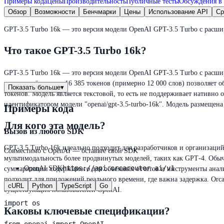
Примеры кода
Цены
Производительность
Публичные тесты
Обсуждения в 
Обзор
Возможности
Бенчмарки
Цены
Использование API
Ср
GPT-3.5 Turbo 16k — это версия модели OpenAI GPT-3.5 Turbo с расш
Что такое GPT-3.5 Turbo 16k?
GPT-3.5 Turbo 16k — это версия модели OpenAI GPT-3.5 Turbo с расши
контекста ёмкостью 16 385 токенов (примерно 12 000 слов) позволяет 
Показать больше
▾
токенов. Модель является текстовой, то есть не поддерживает нативно об
идентификатором модели "openai/gpt-3.5-turbo-16k". Модель размещена
Примеры кода
Для кого эта модель?
Вызов из любого SDK
GPT-3.5 Turbo 16k идеально подходит для разработчиков и организаци
Совместимо с OpenAI — оставьте свой SDK
мультимодальность более продвинутых моделей, таких как GPT‑4. Обы
https://api.orcarouter.ai/v1
OpenAI SDK
суммаризации содержимого для объемных отчетов и инструменты анализ
подходит для приложений реального времени, где важна задержка. Orc
cURL
Python
TypeScript
Go
существующих пользователей OpenAI.
import os

Каковы ключевые спецификации?