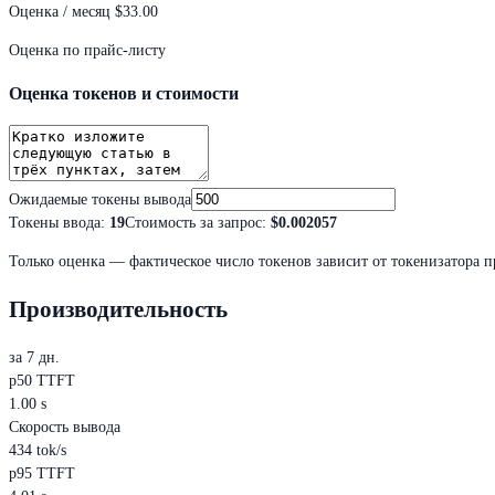
Оценка / месяц
$33.00
Оценка по прайс-листу
Оценка токенов и стоимости
Ожидаемые токены вывода
Токены ввода
:
19
Стоимость за запрос
:
$0.002057
Только оценка — фактическое число токенов зависит от токенизатора п
Производительность
за 7 дн.
p50 TTFT
1.00 s
Скорость вывода
434 tok/s
p95 TTFT