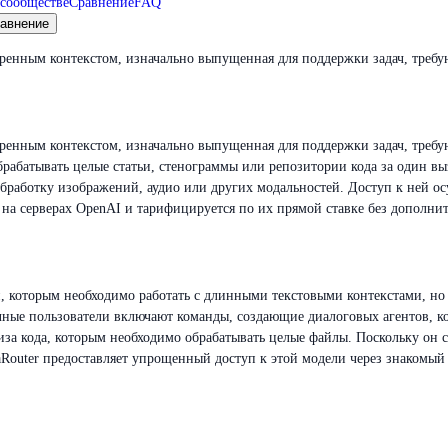
сообществе
Сравнение
FAQ
авнение
иренным контекстом, изначально выпущенная для поддержки задач, треб
ренным контекстом, изначально выпущенная для поддержки задач, требу
обрабатывать целые статьи, стенограммы или репозитории кода за один вы
работку изображений, аудио или других модальностей. Доступ к ней осущес
 на серверах OpenAI и тарифицируется по их прямой ставке без дополнит
й, которым необходимо работать с длинными текстовыми контекстами, но
чные пользователи включают команды, создающие диалоговых агентов, к
а кода, которым необходимо обрабатывать целые файлы. Поскольку он с
aRouter предоставляет упрощенный доступ к этой модели через знакомы