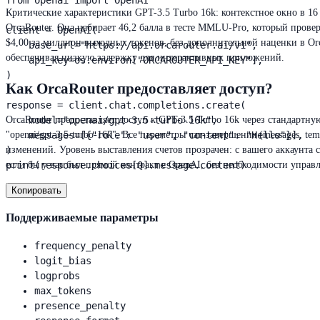
from openai import OpenAI

Критические характеристики GPT-3.5 Turbo 16k: контекстное окно в 16
OrcaRouter. Она набирает 46,2 балла в тесте MMLU‑Pro, который пров
client = OpenAI(

$4,00 за миллион выходных токенов, без дополнительной наценки в Or
    base_url="https://api.orcarouter.ai/v1",

обеспечивая низкую задержку для интерактивных приложений.
    api_key=os.environ["ORCAROUTER_API_KEY"],

)

Как OrcaRouter предоставляет доступ?
response = client.chat.completions.create(

    model="openai/gpt-3.5-turbo-16k",

OrcaRouter предоставляет доступ к GPT-3.5 Turbo 16k через стандартну
    messages=[{"role": "user", "content": "Hello"}],

"openai/gpt-3.5-turbo-16k". Все параметры чат-завершения (messages, t
)

изменений. Уровень выставления счетов прозрачен: с вашего аккаунта сп
print(response.choices[0].message.content)
если бы у вас был прямой контракт с OpenAI, без необходимости упра
Копировать
Поддерживаемые параметры
frequency_penalty
logit_bias
logprobs
max_tokens
presence_penalty