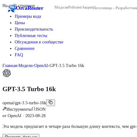
На этой странице
Orca
Router
Модели
Рейтинг
Акции
Песочница
Разработчи
Примеры кода
Цены
Производительность
Публичные тесты
Обсуждения в сообществе
Сравнение
FAQ
Главная
›
Модели
›
OpenAI
›
GPT-3.5 Turbo 16k
GPT-3.5 Turbo 16k
openai/gpt-3.5-turbo-16k
Инструменты
JSON
от
OpenAI
· 2023-08-28
Эта модель предлагает в четыре раза большую длину контекста, чем gpt