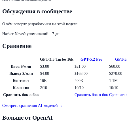
Обсуждения в сообществе
О чём говорят разработчики на этой неделе
Hacker News
0
упоминаний · 7 дн
Сравнение
GPT-3.5 Turbo 16k
GPT-5.2 Pro
GPT-5.
Ввод $/млн
$3.00
$21.00
$60.00
Вывод $/млн
$4.00
$168.00
$270.00
Контекст
16K
400K
1.1M
Качество
2/10
10/10
10/10
Сравнить бок о бок
Сравнить бок о бок
Сравнить 
Смотреть сравнения AI-моделей →
Больше от OpenAI