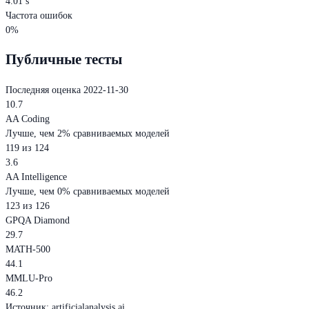
4.01 s
Частота ошибок
0%
Публичные тесты
Последняя оценка 2022-11-30
10.7
AA Coding
Лучше, чем 2% сравниваемых моделей
119 из 124
3.6
AA Intelligence
Лучше, чем 0% сравниваемых моделей
123 из 126
GPQA Diamond
29.7
MATH-500
44.1
MMLU-Pro
46.2
Источник
:
artificialanalysis.ai