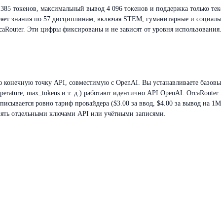
 385 токенов, максимальный вывод 4 096 токенов и поддержка только тек
еряет знания по 57 дисциплинам, включая STEM, гуманитарные и социаль
caRouter. Эти цифры фиксированы и не зависят от уровня использования
ю конечную точку API, совместимую с OpenAI. Вы устанавливаете базовый 
emperature, max_tokens и т. д.) работают идентично API OpenAI. OrcaRout
исывается ровно тариф провайдера ($3.00 за ввод, $4.00 за вывод на 1M 
влять отдельными ключами API или учётными записями.