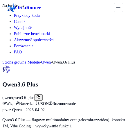
Na tej stronie
Orca
Router
Przykłady kodu
Cennik
Wydajność
Publiczne benchmarki
Aktywność społeczności
Porównanie
FAQ
Strona główna
›
Modele
›
Qwen
›
Qwen3.6 Plus
Qwen3.6 Plus
qwen/qwen3.6-plus
Wizja
Narzędzia
JSON
Rozumowanie
przez
Qwen
· 2026-04-02
Qwen3.6 Plus — flagowy multimodalny czat (tekst/obraz/wideo), kontekst
1M, Vibe Coding + wywoływanie funkcji.