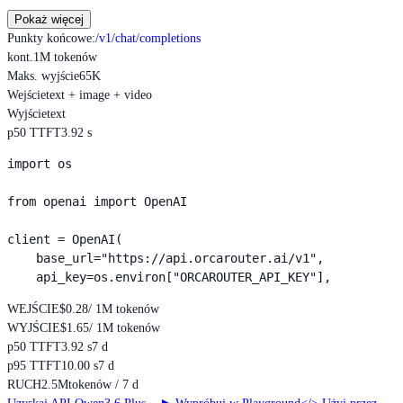
Pokaż więcej
Punkty końcowe
:
/v1/chat/completions
kont.
1M tokenów
Maks. wyjście
65K
Wejście
text + image + video
Wyjście
text
p50 TTFT
3.92 s
import os

from openai import OpenAI

client = OpenAI(

    base_url="https://api.orcarouter.ai/v1",

    api_key=os.environ["ORCAROUTER_API_KEY"],
WEJŚCIE
$0.28
/ 1M tokenów
WYJŚCIE
$1.65
/ 1M tokenów
p50 TTFT
3.92 s
7 d
p95 TTFT
10.00 s
7 d
RUCH
2.5M
tokenów / 7 d