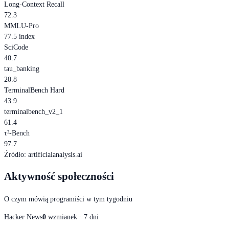
Long-Context Recall
72.3
MMLU-Pro
77.5 index
SciCode
40.7
tau_banking
20.8
TerminalBench Hard
43.9
terminalbench_v2_1
61.4
τ²-Bench
97.7
Źródło
:
artificialanalysis.ai
Aktywność społeczności
O czym mówią programiści w tym tygodniu
Hacker News
0
wzmianek · 7 dni