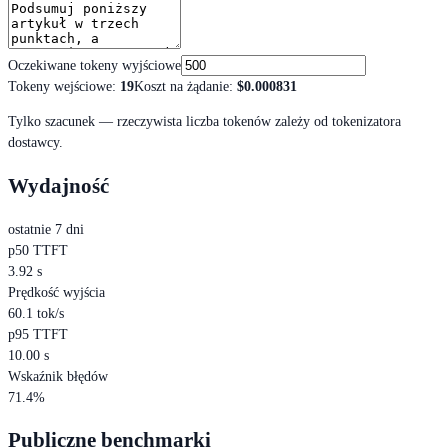
Oczekiwane tokeny wyjściowe
Tokeny wejściowe
:
19
Koszt na żądanie
:
$0.000831
Tylko szacunek — rzeczywista liczba tokenów zależy od tokenizatora
dostawcy.
Wydajność
ostatnie 7 dni
p50 TTFT
3.92 s
Prędkość wyjścia
60.1 tok/s
p95 TTFT
10.00 s
Wskaźnik błędów
71.4%
Publiczne benchmarki