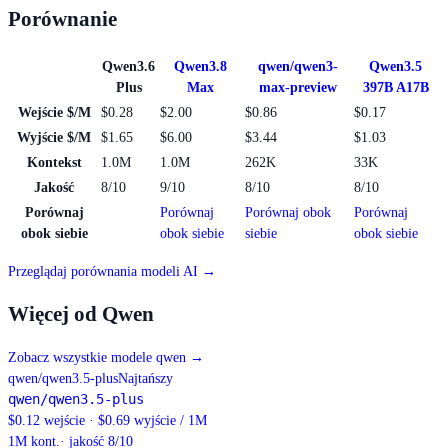
Porównanie
Qwen3.6
Qwen3.8
qwen/qwen3-
Qwen3.5
Plus
Max
max-preview
397B A17B
Wejście $/M
$0.28
$2.00
$0.86
$0.17
Wyjście $/M
$1.65
$6.00
$3.44
$1.03
Kontekst
1.0M
1.0M
262K
33K
Jakość
8/10
9/10
8/10
8/10
Porównaj
Porównaj
Porównaj obok
Porównaj
obok siebie
obok siebie
siebie
obok siebie
Przeglądaj porównania modeli AI →
Więcej od Qwen
Zobacz wszystkie modele qwen
→
qwen/qwen3.5-plus
Najtańszy
qwen/qwen3.5-plus
$0.12 wejście · $0.69 wyjście / 1M
1M
kont.
· jakość 8/10