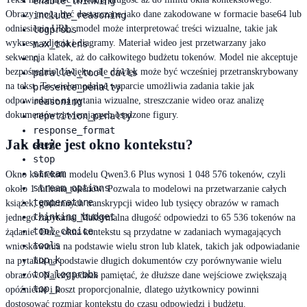
enable_thinking
Obrazy mogą być dostarczane jako dane zakodowane w formacie base64 lub
include_reasoning
odniesienia URL; model może interpretować treści wizualne, takie jak
logprobs
wykresy, zdjęcia i diagramy. Materiał wideo jest przetwarzany jako
max_tokens
sekwencja klatek, aż do całkowitego budżetu tokenów. Model nie akceptuje
n
bezpośrednio dźwięku, ale dźwięk może być wcześniej przetranskrybowany
parallel_tool_calls
na tekst. To wielomodalne wsparcie umożliwia zadania takie jak
presence_penalty
odpowiadanie na pytania wizualne, streszczanie wideo oraz analizę
reasoning
dokumentów zawierających osadzone figury.
repetition_penalty
response_format
Jak duże jest okno kontekstu?
seed
stop
stream
Okno kontekstu modelu Qwen3.6 Plus wynosi 1 048 576 tokenów, czyli
stream_options
około 1 miliona tokenów. Pozwala to modelowi na przetwarzanie całych
temperature
książek, godzinnych transkrypcji wideo lub tysięcy obrazów w ramach
thinking_budget
jednego zapytania. Maksymalna długość odpowiedzi to 65 536 tokenów na
tool_choice
żądanie. Duże okna kontekstu są przydatne w zadaniach wymagających
tools
wnioskowania na podstawie wielu stron lub klatek, takich jak odpowiadanie
top_k
na pytania na podstawie długich dokumentów czy porównywanie wielu
top_logprobs
obrazów. Należy jednak pamiętać, że dłuższe dane wejściowe zwiększają
top_p
opóźnienie i koszt proporcjonalnie, dlatego użytkownicy powinni
dostosować rozmiar kontekstu do czasu odpowiedzi i budżetu.