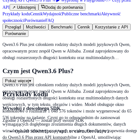
Uzyskaj API Qwen3.6 Plus
→
▶
Wypróbuj w Playground
</>
Użyj przez
API
↗
Udostępnij
Dodaj do porównania
Przykłady kodu
Cennik
Wydajność
Publiczne benchmarki
Aktywność
społeczności
Porównanie
FAQ
Przegląd
Możliwości
Benchmarki
Cennik
Korzystanie z API
Porównanie
Qwen3.6 Plus jest członkiem rodziny dużych modeli językowych Qwen,
opracowanym przez zespół Qwen w Alibaba. Został zaprojektowany do
obsługi rozszerzonych długości kontekstu oraz multimodalnych…
Czym jest Qwen3.6 Plus?
Pokaż więcej
▾
Qwen3.6 Plus jest członkiem rodziny dużych modeli językowych Qwen,
opracowanym przez zespół Qwen w Alibaba. Został zaprojektowany do
Przykłady kodu
obsługi rozszerzonych długości kontekstu oraz multimodalnych danych
wejściowych, w tym tekstu, obrazów i wideo. Model obsługuje okno
Wywołuj z dowolnego SDK
kontekstowe o rozmiarze 1 048 576 tokenów i może wygenerować do 65
536 tokenów na żądanie. Czyni go to odpowiednim do zastosowań
Zgodne z OpenAI — zostań przy swoim SDK
wymagających dogłębnego zrozumienia długich dokumentów, danych
wizualnych lub sekwencji czasowych w wideo. OrcaRouter zapewnia dostęp
https://api.orcarouter.ai/v1
OpenAI SDK
do Qwen3.6 Plus przez API kompatybilne z OpenAI, umożliwiając