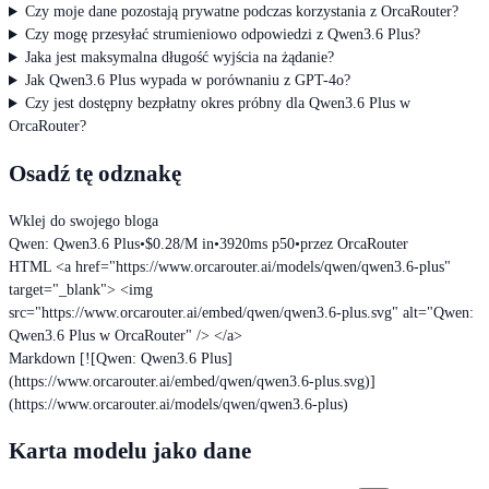
Czy moje dane pozostają prywatne podczas korzystania z OrcaRouter?
Czy mogę przesyłać strumieniowo odpowiedzi z Qwen3.6 Plus?
Jaka jest maksymalna długość wyjścia na żądanie?
Jak Qwen3.6 Plus wypada w porównaniu z GPT-4o?
Czy jest dostępny bezpłatny okres próbny dla Qwen3.6 Plus w
OrcaRouter?
Osadź tę odznakę
Wklej do swojego bloga
Qwen: Qwen3.6 Plus
•
$0.28/M in
•
3920ms p50
•
przez OrcaRouter
HTML
<a href="https://www.orcarouter.ai/models/qwen/qwen3.6-plus"
target="_blank"> <img
src="https://www.orcarouter.ai/embed/qwen/qwen3.6-plus.svg" alt="Qwen:
Qwen3.6 Plus w OrcaRouter" /> </a>
Markdown
[![Qwen: Qwen3.6 Plus]
(https://www.orcarouter.ai/embed/qwen/qwen3.6-plus.svg)]
(https://www.orcarouter.ai/models/qwen/qwen3.6-plus)
Karta modelu jako dane