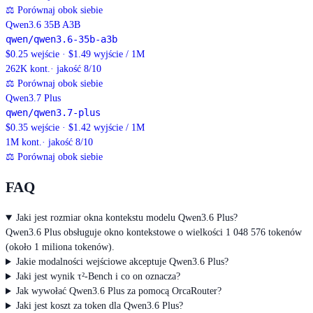
⚖
Porównaj obok siebie
Qwen3.6 35B A3B
qwen/qwen3.6-35b-a3b
$0.25 wejście · $1.49 wyjście / 1M
262K
kont.
· jakość 8/10
⚖
Porównaj obok siebie
Qwen3.7 Plus
qwen/qwen3.7-plus
$0.35 wejście · $1.42 wyjście / 1M
1M
kont.
· jakość 8/10
⚖
Porównaj obok siebie
FAQ
Jaki jest rozmiar okna kontekstu modelu Qwen3.6 Plus?
Qwen3.6 Plus obsługuje okno kontekstowe o wielkości 1 048 576 tokenów
(około 1 miliona tokenów).
Jakie modalności wejściowe akceptuje Qwen3.6 Plus?
Jaki jest wynik τ²-Bench i co on oznacza?
Jak wywołać Qwen3.6 Plus za pomocą OrcaRouter?
Jaki jest koszt za token dla Qwen3.6 Plus?