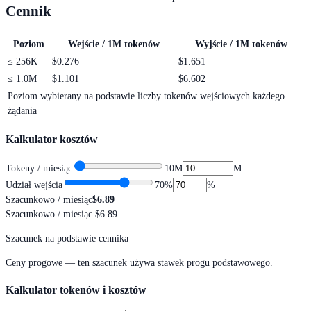
Cennik
Poziom
Wejście / 1M tokenów
Wyjście / 1M tokenów
≤
256K
$0.276
$1.651
≤
1.0M
$1.101
$6.602
Poziom wybierany na podstawie liczby tokenów wejściowych każdego
żądania
Kalkulator kosztów
Tokeny / miesiąc
10M
M
Udział wejścia
70
%
%
Szacunkowo / miesiąc
$6.89
Szacunkowo / miesiąc
$6.89
Szacunek na podstawie cennika
Ceny progowe — ten szacunek używa stawek progu podstawowego.
Kalkulator tokenów i kosztów