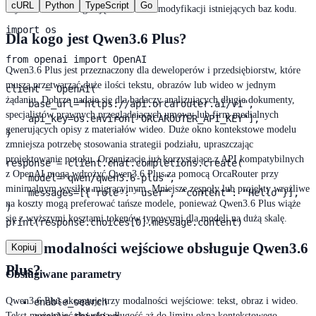
cURL
Python
TypeScript
Go
użytkownikom integrację modelu bez modyfikacji istniejących baz kodu.
import os

Dla kogo jest Qwen3.6 Plus?
from openai import OpenAI

Qwen3.6 Plus jest przeznaczony dla deweloperów i przedsiębiorstw, które
muszą przetwarzać duże ilości tekstu, obrazów lub wideo w jednym
client = OpenAI(

żądaniu. Dobrze nadaje się dla badaczy analizujących długie dokumenty,
    base_url="https://api.orcarouter.ai/v1",

specjalistów prawnych przeglądających umowy lub firm medialnych
    api_key=os.environ["ORCAROUTER_API_KEY"],

generujących opisy z materiałów wideo. Duże okno kontekstowe modelu
)

zmniejsza potrzebę stosowania strategii podziału, upraszczając
projektowanie potoku. Organizacje już korzystające z API kompatybilnych
response = client.chat.completions.create(

z OpenAI mogą wdrożyć Qwen3.6 Plus za pomocą OrcaRouter przy
    model="qwen/qwen3.6-plus",

minimalnym wysiłku migracyjnym. Mniejsze zespoły lub projekty wrażliwe
    messages=[{"role": "user", "content": "Hello"}],

na koszty mogą preferować tańsze modele, ponieważ Qwen3.6 Plus wiąże
)

się z wyższymi kosztami tokenów typowymi dla modeli na dużą skalę.
print(response.choices[0].message.content)
Jakie modalności wejściowe obsługuje Qwen3.6
Kopiuj
Plus?
Obsługiwane parametry
Qwen3.6 Plus akceptuje trzy modalności wejściowe: tekst, obraz i wideo.
enable_search
Tekst może mieć dowolną długość aż do limitu okna kontekstowego.