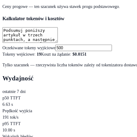
Ceny progowe — ten szacunek używa stawek progu podstawowego.
Kalkulator tokenów i kosztów
Oczekiwane tokeny wyjściowe
Tokeny wejściowe
:
19
Koszt na żądanie
:
$0.0151
Tylko szacunek — rzeczywista liczba tokenów zależy od tokenizatora dostaw
Wydajność
ostatnie 7 dni
p50 TTFT
6.63 s
Prędkość wyjścia
191 tok/s
p95 TTFT
10.00 s
Wskaźnik błędów