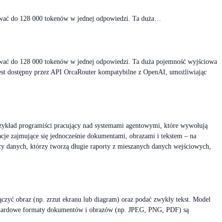
rować do 128 000 tokenów w jednej odpowiedzi. Ta duża…
rować do 128 000 tokenów w jednej odpowiedzi. Ta duża pojemność wyjściowa
jest dostępny przez API OrcaRouter kompatybilne z OpenAI, umożliwiając
przykład programiści pracujący nad systemami agentowymi, które wywołują
je zajmujące się jednocześnie dokumentami, obrazami i tekstem – na
y danych, którzy tworzą długie raporty z mieszanych danych wejściowych,
ączyć obraz (np. zrzut ekranu lub diagram) oraz podać zwykły tekst. Model
andardowe formaty dokumentów i obrazów (np. JPEG, PNG, PDF) są