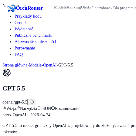
Na tej stronie
Orca
Router
Modele
Ranking
Oferty
Plac zabaw
Dla programi
Przykłady kodu
Cennik
Wydajność
Publiczne benchmarki
Aktywność społeczności
Porównanie
FAQ
Strona główna
›
Modele
›
OpenAI
›
GPT-5.5
GPT-5.5
openai/gpt-5.5
Wizja
Narzędzia
JSON
Rozumowanie
przez
OpenAI
· 2026-04-24
GPT-5.5 to model graniczny OpenAI zaprojektowany do złożonych zadań prof
tokenów...