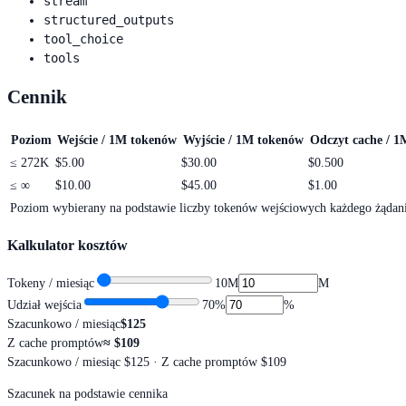
stream
structured_outputs
tool_choice
tools
Cennik
Poziom
Wejście / 1M tokenów
Wyjście / 1M tokenów
Odczyt cache / 1
≤
272K
$5.00
$30.00
$0.500
≤
∞
$10.00
$45.00
$1.00
Poziom wybierany na podstawie liczby tokenów wejściowych każdego żądan
Kalkulator kosztów
Tokeny / miesiąc
10M
M
Udział wejścia
70
%
%
Szacunkowo / miesiąc
$125
Z cache promptów
≈
$109
Szacunkowo / miesiąc
$125
· Z cache promptów $109
Szacunek na podstawie cennika