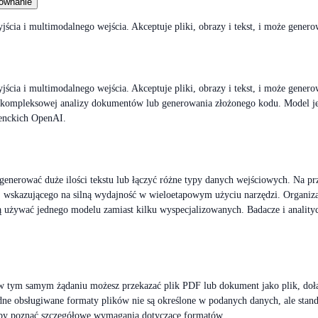
ównanie
cia i multimodalnego wejścia. Akceptuje pliki, obrazy i tekst, i może gene
cia i multimodalnego wejścia. Akceptuje pliki, obrazy i tekst, i może gene
ci, kompleksowej analizy dokumentów lub generowania złożonego kodu. Model 
lienckich OpenAI.
 generować duże ilości tekstu lub łączyć różne typy danych wejściowych. Na 
 wskazującego na silną wydajność w wieloetapowym użyciu narzędzi. Organizac
żywać jednego modelu zamiast kilku wyspecjalizowanych. Badacze i analityc
że w tym samym żądaniu możesz przekazać plik PDF lub dokument jako plik, doł
dne obsługiwane formaty plików nie są określone w podanych danych, ale st
y poznać szczegółowe wymagania dotyczące formatów.