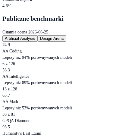
4.6%
Publiczne benchmarki
Ostatnia ocena 2026-06-25
Artificial Analysis
Design Arena
74.9
AA Coding
Lepszy niż 94% porównywanych modeli
6 z 126
56.3
AA Intelligence
Lepszy niż 89% porównywanych modeli
13 z 128
63.7
AA Math
Lepszy niż 53% porównywanych modeli
38 z 81
GPQA Diamond
93.5
Humanity's Last Exam