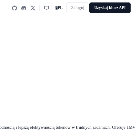
🌐
PL
Zaloguj
Uzyskaj klucz API
dnością i lepszą efektywnością tokenów w trudnych zadaniach. Oferuje 1M+