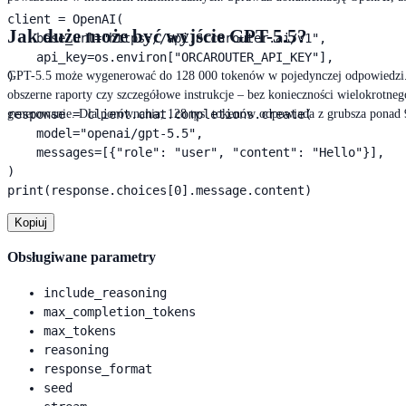
client = OpenAI(

Jak duże może być wyjście GPT-5.5?
    base_url="https://api.orcarouter.ai/v1",

    api_key=os.environ["ORCAROUTER_API_KEY"],

)

GPT-5.5 może wygenerować do 128 000 tokenów w pojedynczej odpowiedzi. To
obszerne raporty czy szczegółowe instrukcje – bez konieczności wielokrotne
response = client.chat.completions.create(

generowanie. Dla porównania, 128 tys. tokenów odpowiada z grubsza ponad 9
    model="openai/gpt-5.5",

    messages=[{"role": "user", "content": "Hello"}],

)

print(response.choices[0].message.content)
Kopiuj
Obsługiwane parametry
include_reasoning
max_completion_tokens
max_tokens
reasoning
response_format
seed