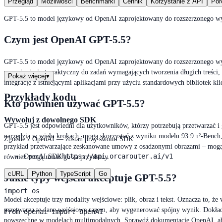
Przegląd
Możliwości
Benchmarki
Cennik
Korzystanie z API
Por
GPT-5.5 to model językowy od OpenAI zaprojektowany do rozszerzonego wyjś
Czym jest OpenAI GPT-5.5?
GPT-5.5 to model językowy od OpenAI zaprojektowany do rozszerzonego wyjś
sprawia, że jest praktyczny do zadań wymagających tworzenia długich treś
Pokaż więcej
▾
integrację z istniejącymi aplikacjami przy użyciu standardowych bibliotek k
Przykłady kodu
Kto powinien używać GPT-5.5?
Wywołuj z dowolnego SDK
GPT-5.5 jest odpowiedni dla użytkowników, którzy potrzebują przetwarzać i
narzędzia w wielu krokach, mogą skorzystać z wyniku modelu 93.9 τ²-Bench,
Zgodne z OpenAI — zostań przy swoim SDK
przykład przetwarzające zeskanowane umowy z osadzonymi obrazami – mogą u
https://api.orcarouter.ai/v1
OpenAI SDK
również mogą uznać go za przydatny.
cURL
Python
TypeScript
Go
Jakie typy wejścia akceptuje GPT-5.5?
import os

Model akceptuje trzy modality wejściowe: plik, obraz i tekst. Oznacza to, 
przetwarza te dane wejściowe razem, aby wygenerować spójny wynik. Dokła
from openai import OpenAI

powszechne w modelach multimodalnych. Sprawdź dokumentację OpenAI, ab