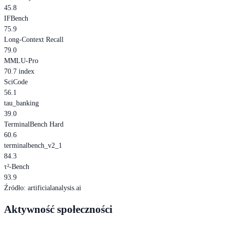
45.8
IFBench
75.9
Long-Context Recall
79.0
MMLU-Pro
70.7 index
SciCode
56.1
tau_banking
39.0
TerminalBench Hard
60.6
terminalbench_v2_1
84.3
τ²-Bench
93.9
Źródło
:
artificialanalysis.ai
Aktywność społeczności