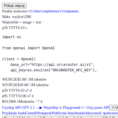
Pokaż więcej
Punkty końcowe
:
/v1/chat/completions
/v1/responses
Maks. wyjście
128K
Wejście
file + image + text
p50 TTFT
6.63 s
import os

from openai import OpenAI

client = OpenAI(

    base_url="https://api.orcarouter.ai/v1",

    api_key=os.environ["ORCAROUTER_API_KEY"],
WEJŚCIE
$5.00
/ 1M tokenów
WYJŚCIE
$30.00
/ 1M tokenów
p50 TTFT
6.63 s
7 d
p95 TTFT
10.00 s
7 d
RUCH
68.1M
tokenów / 7 d
Uzyskaj API GPT-5.5
→
▶
Wypróbuj w Playground
</>
Użyj przez API
↗
U
Przykłady kodu
Cennik
Wydajność
Publiczne benchmarki
Aktywność społecznoś