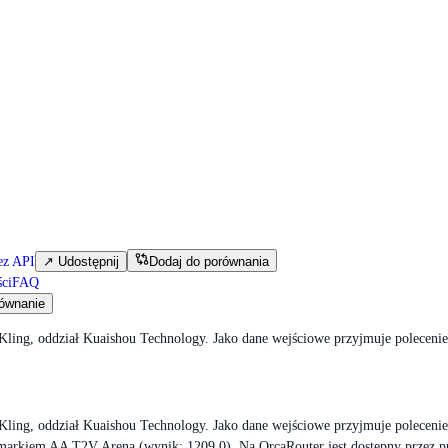
ez API
↗
Udostępnij
Dodaj do porównania
ci
FAQ
ównanie
 Kling, oddział Kuaishou Technology. Jako dane wejściowe przyjmuje poleceni
 Kling, oddział Kuaishou Technology. Jako dane wejściowe przyjmuje poleceni
enchmarkiem AA T2V Arena (wynik: 1209.0). Na OrcaRouter jest dostępny przez 