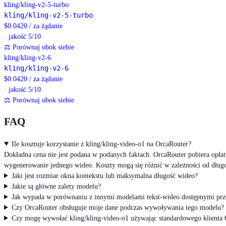
kling/kling-v2-5-turbo
kling/kling-v2-5-turbo
$
0.0420
/
za żądanie
· jakość 5/10
⚖
Porównaj obok siebie
kling/kling-v2-6
kling/kling-v2-6
$
0.0420
/
za żądanie
· jakość 5/10
⚖
Porównaj obok siebie
FAQ
Ile kosztuje korzystanie z kling/kling-video-o1 na OrcaRouter?
Dokładna cena nie jest podana w podanych faktach. OrcaRouter pobiera opła
wygenerowanie jednego wideo. Koszty mogą się różnić w zależności od długoś
Jaki jest rozmiar okna kontekstu lub maksymalna długość wideo?
Jakie są główne zalety modelu?
Jak wypada w porównaniu z innymi modelami tekst-wideo dostępnymi prz
Czy OrcaRouter obsługuje moje dane podczas wywoływania tego modelu?
Czy mogę wywołać kling/kling-video-o1 używając standardowego klienta