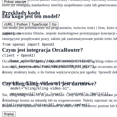
Pokaż więcej
▾
które już obsługują standardowy interfejs uzupełniania czatu lub generowania
Przykłady kodu
Dla kogo jest ten model?
cURL
Python
TypeScript
Go
Ten model jest przeznaczony dla programistów, twórców treści i firm, któr
szybkiego tworzenia filmów, zespoły marketingowe prototypujące koncepcje 
import os

istniejącymi przepływami pracy, takimi jak zautomatyzowane potoki treści l
from openai import OpenAI

Czym jest integracja OrcaRouter?
client = OpenAI(

    base_url="https://api.orcarouter.ai/v1",

OrcaRouter zapewnia zgodny z OpenAI interfejs API dla kling/kling-video-o
    api_key=os.environ["ORCAROUTER_API_KEY"],

końcowy i nazwę modelu. Podstawowy adres URL to https://api.orcarouter.ai/v
)

zmiany struktury kodu, o ile format wejścia/wyjścia jest zgodny. Sprawdź d
Czy kling/kling-video-o1 jest darmowe?
response = client.chat.completions.create(

    model="kling/kling-video-o1",

    messages=[{"role": "user", "content": "Hello"}],

Nie, kling/kling-video-o1 to płatny model. Ceny na OrcaRouter są ustalane 
)

dokładnego kosztu na sekundę lub na wygenerowanie. Należy zapoznać się ze 
print(response.choices[0].message.content)
dodatkowymi opłatami od OrcaRouter za użycie API. Darmowy poziom lub kr
Kopiuj