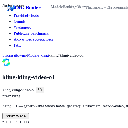
Na tej stronie
Orca
Router
Modele
Ranking
Oferty
Plac zabaw
Dla programi
Przykłady kodu
Cennik
Wydajność
Publiczne benchmarki
Aktywność społeczności
FAQ
Strona główna
›
Modele
›
kling
›
kling/kling-video-o1
kling/kling-video-o1
kling/kling-video-o1
przez
kling
Kling O1 — generowanie wideo nowej generacji z funkcjami text-to-video, ima
Pokaż więcej
p50 TTFT
1.00 s