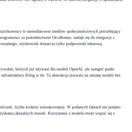
owi użytkownicy to menedżerowie mediów społecznościowych potrzebujący
programowo za pośrednictwem OrcaRouter, nadaje się do integracji z
wizualnego; użytkownik dostarcza tylko podpowiedź tekstową.
wywołań, których już używasz dla modeli OpenAI, ale zastąpić punkt
 infrastruktury Kling w tle. Ta abstrakcja pozwala na zmianę modeli bez
dzielczość, liczba kroków wnioskowania). W podanych faktach nie podano
zyskania aktualnych stawek. Korzystanie z modelu może wiązać się z