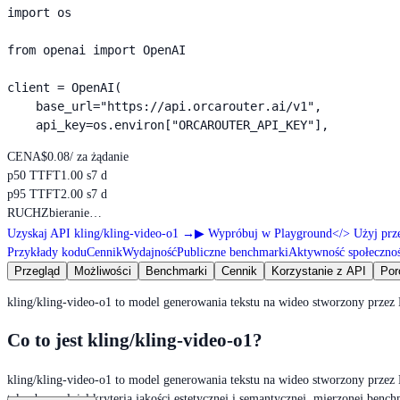
import os

from openai import OpenAI

client = OpenAI(

    base_url="https://api.orcarouter.ai/v1",

    api_key=os.environ["ORCAROUTER_API_KEY"],
CENA
$0.08
/ za żądanie
p50 TTFT
1.00 s
7 d
p95 TTFT
2.00 s
7 d
RUCH
Zbieranie…
Uzyskaj API kling/kling-video-o1
→
▶
Wypróbuj w Playground
</>
Użyj prz
Przykłady kodu
Cennik
Wydajność
Publiczne benchmarki
Aktywność społecznoś
Przegląd
Możliwości
Benchmarki
Cennik
Korzystanie z API
Por
kling/kling-video-o1 to model generowania tekstu na wideo stworzony przez
Co to jest kling/kling-video-o1?
kling/kling-video-o1 to model generowania tekstu na wideo stworzony przez
tak, aby spełniał kryteria jakości estetycznej i semantycznej, mierzonej b