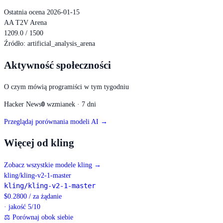
Ostatnia ocena 2026-01-15
AA T2V Arena
1209.0 / 1500
Źródło
:
artificial_analysis_arena
Aktywność społeczności
O czym mówią programiści w tym tygodniu
Hacker News
0
wzmianek · 7 dni
Przeglądaj porównania modeli AI →
Więcej od kling
Zobacz wszystkie modele kling
→
kling/kling-v2-1-master
kling/kling-v2-1-master
$
0.2800
/
za żądanie
· jakość 5/10
⚖
Porównaj obok siebie