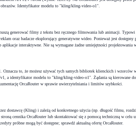
 obrazów. Identyfikator modelu to "kling/kling-video-o1".
e muszą generować filmy z tekstu bez ręcznego filmowania lub animacji. Typ
reklam oraz badacze eksplorujący generatywne wideo. Ponieważ jest dostępny 
ub aplikacje interaktywne. Nie są wymagane żadne umiejętności projektowania 
1. Oznacza to, że możesz używać tych samych bibliotek klienckich i wzorców 
1, a identyfikator modelu to "kling/kling-video-o1". Żądania są kierowane do
okumentację OrcaRouter w sprawie uwierzytelniania i limitów szybkości.
przez dostawcę (Kling) i zależą od konkretnego użycia (np. długość filmu, roz
stroną cennika OrcaRouter lub skontaktować się z pomocą techniczną w celu u
edyty próbne mogą być dostępne; sprawdź aktualną ofertę OrcaRouter.