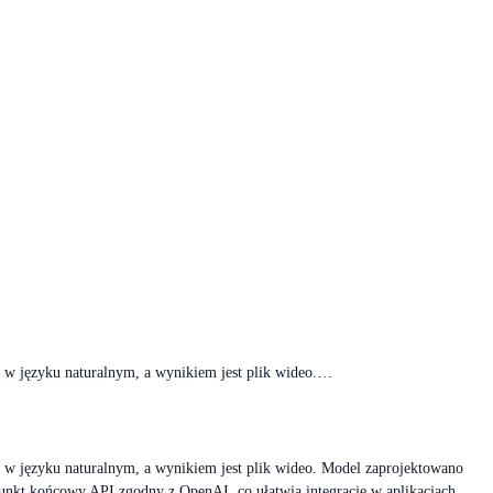
e w języku naturalnym, a wynikiem jest plik wideo.…
e w języku naturalnym, a wynikiem jest plik wideo. Model zaprojektowano
punkt końcowy API zgodny z OpenAI, co ułatwia integrację w aplikacjach,