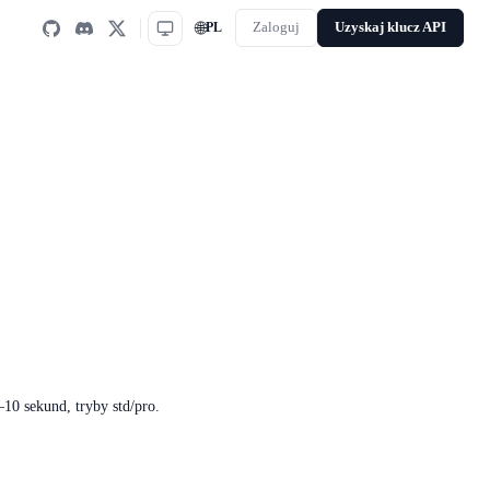
🌐
PL
Zaloguj
Uzyskaj klucz API
–10 sekund, tryby std/pro.