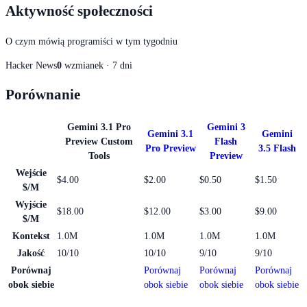
Aktywność społeczności
O czym mówią programiści w tym tygodniu
Hacker News
0
wzmianek · 7 dni
Porównanie
Gemini 3.1 Pro
Gemini 3
Gemini 3.1
Gemini
Preview Custom
Flash
Pro Preview
3.5 Flash
Tools
Preview
Wejście
$4.00
$2.00
$0.50
$1.50
$/M
Wyjście
$18.00
$12.00
$3.00
$9.00
$/M
Kontekst
1.0M
1.0M
1.0M
1.0M
Jakość
10/10
10/10
9/10
9/10
Porównaj
Porównaj
Porównaj
Porównaj
obok siebie
obok siebie
obok siebie
obok siebie