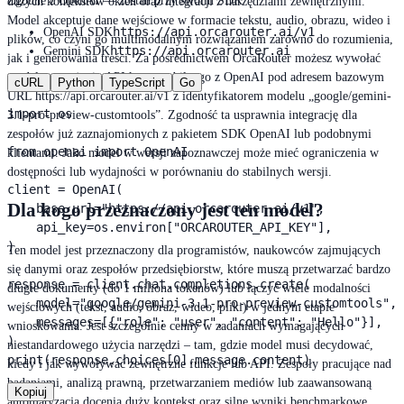
Zgodne z OpenAI — zostań przy swoim SDK
dużych kontekstów okien oraz integracji z narzędziami zewnętrznymi.
Model akceptuje dane wejściowe w formacie tekstu, audio, obrazu, wideo i
https://api.orcarouter.ai/v1
OpenAI SDK
plików, co czyni go multimodalnym rozwiązaniem zarówno do rozumienia,
https://api.orcarouter.ai
Gemini SDK
jak i generowania treści. Za pośrednictwem OrcaRouter możesz wywołać
model przy użyciu API kompatybilnego z OpenAI pod adresem bazowym
cURL
Python
TypeScript
Go
URL https://api.orcarouter.ai/v1 z identyfikatorem modelu „google/gemini-
import os

3.1-pro-preview-customtools”. Zgodność ta usprawnia integrację dla
zespołów już zaznajomionych z pakietem SDK OpenAI lub podobnymi
from openai import OpenAI

klientami. Jako model w wersji zapoznawczej może mieć ograniczenia w
dostępności lub wydajności w porównaniu do stabilnych wersji.
client = OpenAI(

Dla kogo przeznaczony jest ten model?
    base_url="https://api.orcarouter.ai/v1",

    api_key=os.environ["ORCAROUTER_API_KEY"],

)

Ten model jest przeznaczony dla programistów, naukowców zajmujących
się danymi oraz zespołów przedsiębiorstw, które muszą przetwarzać bardzo
response = client.chat.completions.create(

długie dokumenty (do 1 miliona tokenów) lub łączyć wiele modalności
    model="google/gemini-3.1-pro-preview-customtools",

wejściowych (tekst, audio, obraz, wideo, pliki) w jednym etapie
    messages=[{"role": "user", "content": "Hello"}],

wnioskowania. Jest szczególnie cenny w zadaniach wymagających
)

niestandardowego użycia narzędzi – tam, gdzie model musi decydować,
print(response.choices[0].message.content)
kiedy i jak wywoływać zewnętrzne funkcje lub API. Zespoły pracujące nad
badaniami, analizą prawną, przetwarzaniem mediów lub zaawansowaną
Kopiuj
automatyzacją docenią duży kontekst oraz silne wyniki benchmarkowe.