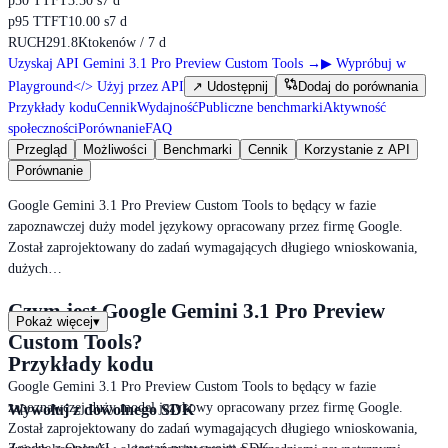
p50 TTFT
3.50 s
7 d
p95 TTFT
10.00 s
7 d
RUCH
291.8K
tokenów / 7 d
Uzyskaj API Gemini 3.1 Pro Preview Custom Tools
→
▶
Wypróbuj w
Playground
</>
Użyj przez API
↗
Udostępnij
Dodaj do porównania
Przykłady kodu
Cennik
Wydajność
Publiczne benchmarki
Aktywność
społeczności
Porównanie
FAQ
Przegląd
Możliwości
Benchmarki
Cennik
Korzystanie z API
Porównanie
Google Gemini 3.1 Pro Preview Custom Tools to będący w fazie
zapoznawczej duży model językowy opracowany przez firmę Google.
Został zaprojektowany do zadań wymagających długiego wnioskowania,
dużych…
Czym jest Google Gemini 3.1 Pro Preview
Pokaż więcej
▾
Custom Tools?
Przykłady kodu
Google Gemini 3.1 Pro Preview Custom Tools to będący w fazie
zapoznawczej duży model językowy opracowany przez firmę Google.
Wywołuj z dowolnego SDK
Został zaprojektowany do zadań wymagających długiego wnioskowania,