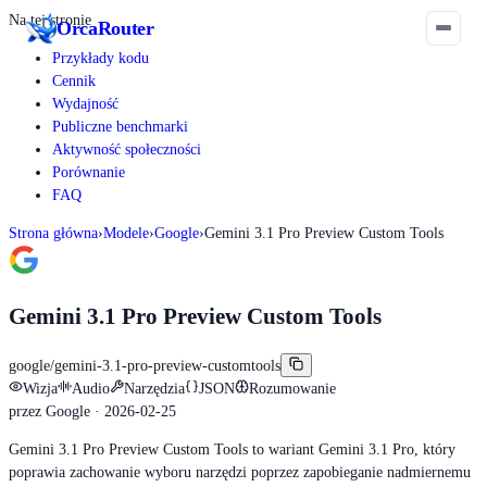
Na tej stronie
Orca
Router
Przykłady kodu
Cennik
Wydajność
Publiczne benchmarki
Aktywność społeczności
Porównanie
FAQ
Strona główna
›
Modele
›
Google
›
Gemini 3.1 Pro Preview Custom Tools
Gemini 3.1 Pro Preview Custom Tools
google/gemini-3.1-pro-preview-customtools
Wizja
Audio
Narzędzia
JSON
Rozumowanie
przez
Google
· 2026-02-25
Gemini 3.1 Pro Preview Custom Tools to wariant Gemini 3.1 Pro, który
poprawia zachowanie wyboru narzędzi poprzez zapobieganie nadmiernemu