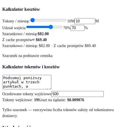
Kalkulator kosztów
Tokeny / miesiąc
10M
M
Udział wejścia
70
%
%
Szacunkowo / miesiąc
$82.00
Z cache promptów
≈
$69.40
Szacunkowo / miesiąc
$82.00
· Z cache promptów $69.40
Szacunek na podstawie cennika
Kalkulator tokenów i kosztów
Oczekiwane tokeny wyjściowe
Tokeny wejściowe
:
19
Koszt na żądanie
:
$0.009076
Tylko szacunek — rzeczywista liczba tokenów zależy od tokenizatora
dostawcy.