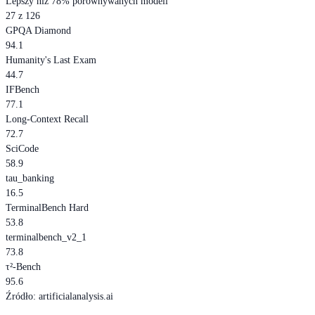
Lepszy niż 78% porównywanych modeli
27 z 126
GPQA Diamond
94.1
Humanity's Last Exam
44.7
IFBench
77.1
Long-Context Recall
72.7
SciCode
58.9
tau_banking
16.5
TerminalBench Hard
53.8
terminalbench_v2_1
73.8
τ²-Bench
95.6
Źródło
:
artificialanalysis.ai