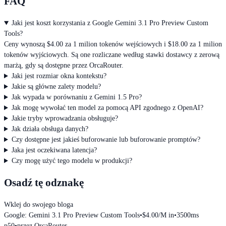
FAQ
Jaki jest koszt korzystania z Google Gemini 3.1 Pro Preview Custom
Tools?
Ceny wynoszą $4.00 za 1 milion tokenów wejściowych i $18.00 za 1 milion
tokenów wyjściowych. Są one rozliczane według stawki dostawcy z zerową
marżą, gdy są dostępne przez OrcaRouter.
Jaki jest rozmiar okna kontekstu?
Jakie są główne zalety modelu?
Jak wypada w porównaniu z Gemini 1.5 Pro?
Jak mogę wywołać ten model za pomocą API zgodnego z OpenAI?
Jakie tryby wprowadzania obsługuje?
Jak działa obsługa danych?
Czy dostępne jest jakieś buforowanie lub buforowanie promptów?
Jaka jest oczekiwana latencja?
Czy mogę użyć tego modelu w produkcji?
Osadź tę odznakę
Wklej do swojego bloga
Google: Gemini 3.1 Pro Preview Custom Tools
•
$4.00/M in
•
3500ms
p50
•
przez OrcaRouter