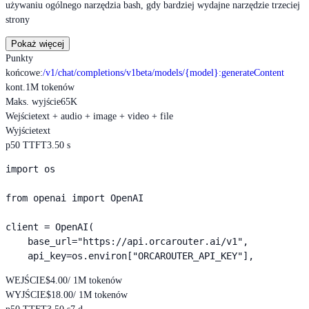
używaniu ogólnego narzędzia bash, gdy bardziej wydajne narzędzie trzeciej
strony
Pokaż więcej
Punkty
końcowe
:
/v1/chat/completions
/v1beta/models/{model}:generateContent
kont.
1M tokenów
Maks. wyjście
65K
Wejście
text + audio + image + video + file
Wyjście
text
p50 TTFT
3.50 s
import os

from openai import OpenAI

client = OpenAI(

    base_url="https://api.orcarouter.ai/v1",

    api_key=os.environ["ORCAROUTER_API_KEY"],
WEJŚCIE
$4.00
/ 1M tokenów
WYJŚCIE
$18.00
/ 1M tokenów