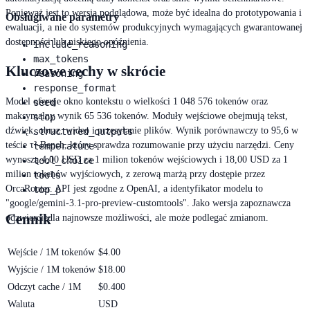
Ponieważ jest to wersja podglądowa, może być idealna do prototypowania i
Obsługiwane parametry
ewaluacji, a nie do systemów produkcyjnych wymagających gwarantowanej
dostępności lub niskiego opóźnienia.
include_reasoning
max_tokens
Kluczowe cechy w skrócie
reasoning
response_format
Model oferuje okno kontekstu o wielkości 1 048 576 tokenów oraz
seed
maksymalny wynik 65 536 tokenów. Moduły wejściowe obejmują tekst,
stop
dźwięk, obraz, wideo i przesyłanie plików. Wynik porównawczy to 95,6 w
structured_outputs
teście τ²-Bench, który sprawdza rozumowanie przy użyciu narzędzi. Ceny
temperature
wynoszą 4,00 USD za 1 milion tokenów wejściowych i 18,00 USD za 1
tool_choice
milion tokenów wyjściowych, z zerową marżą przy dostępie przez
tools
OrcaRouter. API jest zgodne z OpenAI, a identyfikator modelu to
top_p
"google/gemini-3.1-pro-preview-customtools". Jako wersja zapoznawcza
Cennik
odzwierciedla najnowsze możliwości, ale może podlegać zmianom.
Wejście / 1M tokenów
$4.00
Wyjście / 1M tokenów
$18.00
Odczyt cache / 1M
$0.400
Waluta
USD