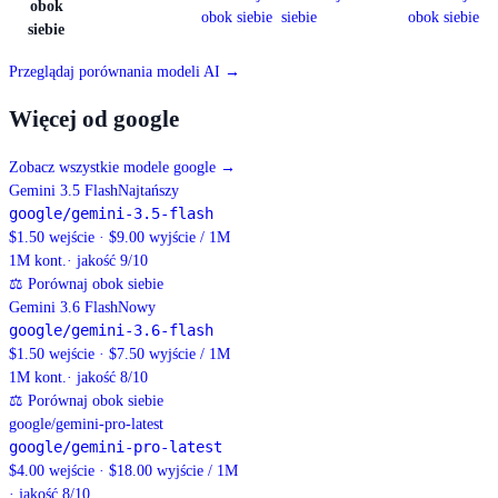
obok
obok siebie
siebie
obok siebie
siebie
Przeglądaj porównania modeli AI →
Więcej od google
Zobacz wszystkie modele google
→
Gemini 3.5 Flash
Najtańszy
google/gemini-3.5-flash
$1.50 wejście · $9.00 wyjście / 1M
1M
kont.
· jakość 9/10
⚖
Porównaj obok siebie
Gemini 3.6 Flash
Nowy
google/gemini-3.6-flash
$1.50 wejście · $7.50 wyjście / 1M
1M
kont.
· jakość 8/10
⚖
Porównaj obok siebie
google/gemini-pro-latest
google/gemini-pro-latest
$4.00 wejście · $18.00 wyjście / 1M
· jakość 8/10