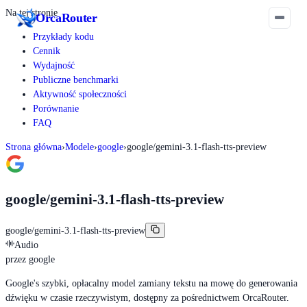
Na tej stronie
Orca
Router
Przykłady kodu
Cennik
Wydajność
Publiczne benchmarki
Aktywność społeczności
Porównanie
FAQ
Strona główna
›
Modele
›
google
›
google/gemini-3.1-flash-tts-preview
google/gemini-3.1-flash-tts-preview
google/gemini-3.1-flash-tts-preview
Audio
przez
google
Google's szybki, opłacalny model zamiany tekstu na mowę do generowania
dźwięku w czasie rzeczywistym, dostępny za pośrednictwem OrcaRouter.