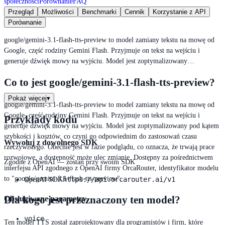
społeczności
Porównanie
FAQ
Przegląd
Możliwości
Benchmarki
Cennik
Korzystanie z API
Porównanie
google/gemini-3.1-flash-tts-preview to model zamiany tekstu na mowę od
Google, część rodziny Gemini Flash. Przyjmuje on tekst na wejściu i
generuje dźwięk mowy na wyjściu. Model jest zoptymalizowany…
Co to jest google/gemini-3.1-flash-tts-preview?
Pokaż więcej
▾
google/gemini-3.1-flash-tts-preview to model zamiany tekstu na mowę od
Google, część rodziny Gemini Flash. Przyjmuje on tekst na wejściu i
Przykłady kodu
generuje dźwięk mowy na wyjściu. Model jest zoptymalizowany pod kątem
szybkości i kosztów, co czyni go odpowiednim do zastosowań czasu
Wywołuj z dowolnego SDK
rzeczywistego. Obecnie jest w fazie podglądu, co oznacza, że trwają prace
rozwojowe, a dostępność może ulec zmianie. Dostępny za pośrednictwem
Zgodne z OpenAI — zostań przy swoim SDK
interfejsu API zgodnego z OpenAI firmy OrcaRouter, identyfikator modelu
to "google/gemini-3.1-flash-tts-preview".
https://api.orcarouter.ai/v1
OpenAI SDK
Dla kogo jest przeznaczony ten model?
Obsługiwane parametry
voice
Ten model TTS został zaprojektowany dla programistów i firm, które