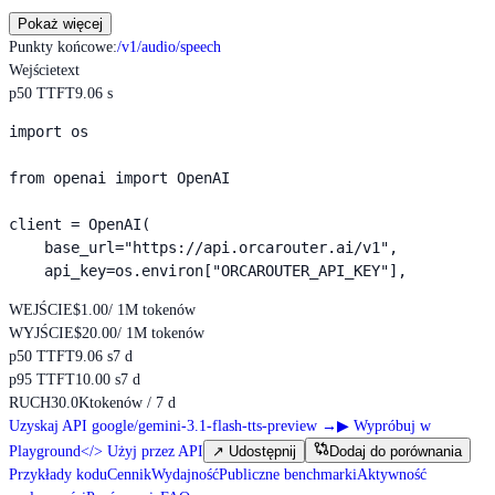
Pokaż więcej
Punkty końcowe
:
/v1/audio/speech
Wejście
text
p50 TTFT
9.06 s
import os

from openai import OpenAI

client = OpenAI(

    base_url="https://api.orcarouter.ai/v1",

    api_key=os.environ["ORCAROUTER_API_KEY"],
WEJŚCIE
$1.00
/ 1M tokenów
WYJŚCIE
$20.00
/ 1M tokenów
p50 TTFT
9.06 s
7 d
p95 TTFT
10.00 s
7 d
RUCH
30.0K
tokenów / 7 d
Uzyskaj API google/gemini-3.1-flash-tts-preview
→
▶
Wypróbuj w
Playground
</>
Użyj przez API
↗
Udostępnij
Dodaj do porównania
Przykłady kodu
Cennik
Wydajność
Publiczne benchmarki
Aktywność