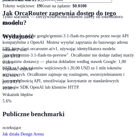
Tokeny wejściowe
:
19
Koszt na żądanie
:
$0.0100
Jak OrcaRouter zapewnia dostęp do tego
Tylko szacunek — rzeczywista liczba tokenów zależy od tokenizatora
modelu?
dostawcy.
Wydajność
OrcaRouter oferuje google/gemini-3.1-flash-tts-preview przez swoje API
kompatybilne z OpenAI. Możesz wysyłać zapytania do bazowego adresu
URL https://api.orcarouter.ai/v1, używając identyfikatora modelu
ostatnie 7 dni
"google/gemini-3.1-flash-tts-preview". OrcaRouter nie dodaje żadnej marży
p50 TTFT
do kosztów dostawcy — płacisz dokładnie według stawek Google: 1,00
9.06 s
USD za 1 mln tokenów wejściowych i 20,00 USD za 1 mln tokenów
Prędkość wyjścia
wyjściowych. OrcaRouter zajmuje się routingiem, uwierzytelnianiem i
892 tok/s
kompatybilnością API, umożliwiając korzystanie ze standardowych
p95 TTFT
zestawów SDK OpenAI lub klientów HTTP.
10.00 s
Wskaźnik błędów
5.6%
Publiczne benchmarki
oczekujące
Jak działa Design Arena