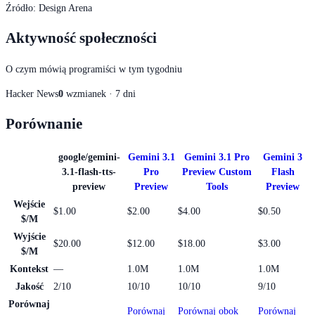
Źródło
:
Design Arena
Aktywność społeczności
O czym mówią programiści w tym tygodniu
Hacker News
0
wzmianek · 7 dni
Porównanie
google/gemini-
Gemini 3.1
Gemini 3.1 Pro
Gemini 3
3.1-flash-tts-
Pro
Preview Custom
Flash
preview
Preview
Tools
Preview
Wejście
$1.00
$2.00
$4.00
$0.50
$/M
Wyjście
$20.00
$12.00
$18.00
$3.00
$/M
Kontekst
—
1.0M
1.0M
1.0M
Jakość
2/10
10/10
10/10
9/10
Porównaj
Porównaj
Porównaj obok
Porównaj