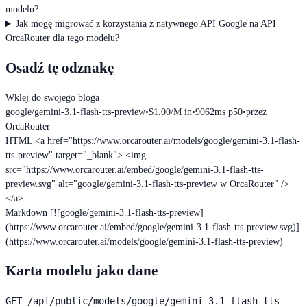
modelu?
Jak mogę migrować z korzystania z natywnego API Google na API
OrcaRouter dla tego modelu?
Osadź tę odznakę
Wklej do swojego bloga
google/gemini-3.1-flash-tts-preview
•
$1.00/M in
•
9062ms p50
•
przez
OrcaRouter
HTML
<a href="https://www.orcarouter.ai/models/google/gemini-3.1-flash-
tts-preview" target="_blank"> <img
src="https://www.orcarouter.ai/embed/google/gemini-3.1-flash-tts-
preview.svg" alt="google/gemini-3.1-flash-tts-preview w OrcaRouter" />
</a>
Markdown
[![google/gemini-3.1-flash-tts-preview]
(https://www.orcarouter.ai/embed/google/gemini-3.1-flash-tts-preview.svg)]
(https://www.orcarouter.ai/models/google/gemini-3.1-flash-tts-preview)
Karta modelu jako dane
GET
/api/public/models/google/gemini-3.1-flash-tts-