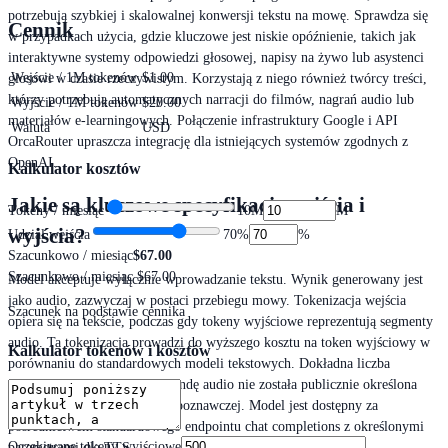
potrzebują szybkiej i skalowalnej konwersji tekstu na mowę. Sprawdza się
Cennik
w przypadkach użycia, gdzie kluczowe jest niskie opóźnienie, takich jak
interaktywne systemy odpowiedzi głosowej, napisy na żywo lub asystenci
Wejście / 1M tokenów
$1.00
głosowi w czasie rzeczywistym. Korzystają z niego również twórcy treści,
którzy potrzebują automatycznych narracji do filmów, nagrań audio lub
Wyjście / 1M tokenów
$20.00
materiałów e-learningowych. Połączenie infrastruktury Google i API
Waluta
USD
OrcaRouter upraszcza integrację dla istniejących systemów zgodnych z
OpenAI.
Kalkulator kosztów
Jakie są kluczowe specyfikacje wejścia i
Tokeny / miesiąc
10M
M
wyjścia?
Udział wejścia
70
%
%
Szacunkowo / miesiąc
$67.00
Szacunkowo / miesiąc
$67.00
Model akceptuje wyłącznie wprowadzanie tekstu. Wynik generowany jest
jako audio, zazwyczaj w postaci przebiegu mowy. Tokenizacja wejścia
Szacunek na podstawie cennika
opiera się na tekście, podczas gdy tokeny wyjściowe reprezentują segmenty
audio. Ta tokenizacja prowadzi do wyższego kosztu na token wyjściowy w
Kalkulator tokenów i kosztów
porównaniu do standardowych modeli tekstowych. Dokładna liczba
tokenów wyjściowych na sekundę audio nie została publicznie określona
przez Google dla tej wersji zapoznawczej. Model jest dostępny za
pośrednictwem standardowego endpointu chat completions z określonymi
Oczekiwane tokeny wyjściowe
parametrami dla TTS.