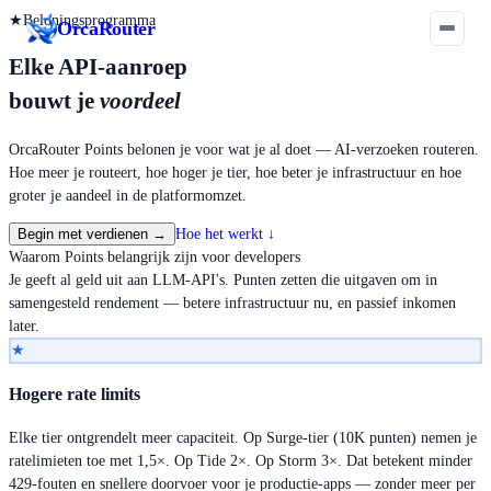
★
Beloningsprogramma
Orca
Router
Elke API-aanroep
bouwt je
voordeel
OrcaRouter Points belonen je voor wat je al doet — AI-verzoeken routeren.
Hoe meer je routeert, hoe hoger je tier, hoe beter je infrastructuur en hoe
groter je aandeel in de platformomzet.
Begin met verdienen
→
Hoe het werkt
↓
Waarom Points belangrijk zijn voor developers
Je geeft al geld uit aan LLM-API's. Punten zetten die uitgaven om in
samengesteld rendement — betere infrastructuur nu, en passief inkomen
later.
★
Hogere rate limits
Elke tier ontgrendelt meer capaciteit. Op Surge-tier (10K punten) nemen je
ratelimieten toe met 1,5×. Op Tide 2×. Op Storm 3×. Dat betekent minder
429-fouten en snellere doorvoer voor je productie-apps — zonder meer per