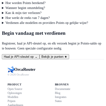
Hoe worden Points berekend?
Wanneer begint omzetdeling?
Kan ik mijn tier verliezen?
Hoe werkt de reeks van 7 dagen?
Verdienen alle modellen en providers Points op gelijke wijze?
Begin vandaag met verdienen
Registreer, haal je API-sleutel op, en elk verzoek begint je Points-saldo op
te bouwen. Geen speciale configuratie nodig.
Haal je API-sleutel op
→
Bekijk je punten
★
Orca
Router
© 2026 OrcaRouter
PRODUCT
BRONNEN
Open Source
Documentatie
Oplossingen
Blog
Modellen
Integraties
Prijzen
Status
Aanbiedingen