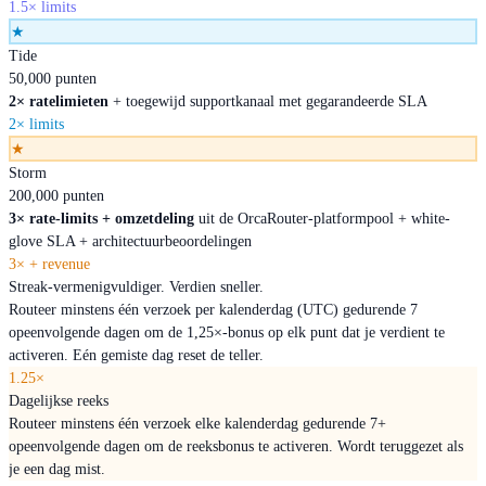
1.5× limits
★
Tide
50,000 punten
2× ratelimieten
+ toegewijd supportkanaal met gegarandeerde SLA
2× limits
★
Storm
200,000 punten
3× rate-limits + omzetdeling
uit de OrcaRouter-platformpool + white-
glove SLA + architectuurbeoordelingen
3× + revenue
Streak-vermenigvuldiger. Verdien sneller.
Routeer minstens één verzoek per kalenderdag (UTC) gedurende 7
opeenvolgende dagen om de 1,25×-bonus op elk punt dat je verdient te
activeren. Eén gemiste dag reset de teller.
1.25×
Dagelijkse reeks
Routeer minstens één verzoek elke kalenderdag gedurende 7+
opeenvolgende dagen om de reeksbonus te activeren. Wordt teruggezet als
je een dag mist.