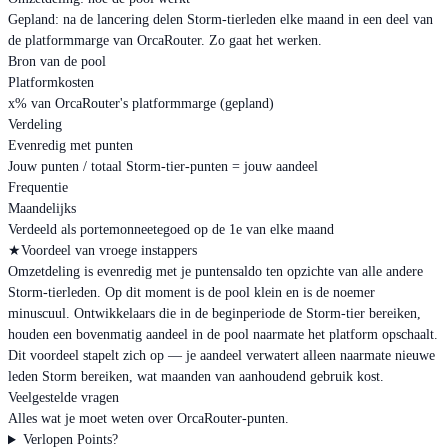
Gepland: na de lancering delen Storm-tierleden elke maand in een deel van
de platformmarge van OrcaRouter. Zo gaat het werken.
Bron van de pool
Platformkosten
x% van OrcaRouter's platformmarge (gepland)
Verdeling
Evenredig met punten
Jouw punten / totaal Storm-tier-punten = jouw aandeel
Frequentie
Maandelijks
Verdeeld als portemonneetegoed op de 1e van elke maand
★
Voordeel van vroege instappers
Omzetdeling is evenredig met je puntensaldo ten opzichte van alle andere
Storm-tierleden. Op dit moment is de pool klein en is de noemer
minuscuul. Ontwikkelaars die in de beginperiode de Storm-tier bereiken,
houden een bovenmatig aandeel in de pool naarmate het platform opschaalt.
Dit voordeel stapelt zich op — je aandeel verwatert alleen naarmate nieuwe
leden Storm bereiken, wat maanden van aanhoudend gebruik kost.
Veelgestelde vragen
Alles wat je moet weten over OrcaRouter-punten.
Verlopen Points?