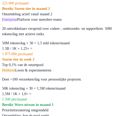
225.000 pt/maand
Bereikt Storm-tier in maand 1
Omzetdeling actief vanaf maand 2
Enterprise
Platform voor meerdere teams
20 ontwikkelaars verspreid over codeer-, onderzoeks- en supportbots. 50M
tokens/dag met actieve reeks.
50M tokens/dag × 30 = 1,5 mld tokens/maand
1.5B / 1K × 1,25× =
1.875.000 pts/maand
Storm-tier in week 2
Top 0,1% van de omzetpool
Hobbyist
Leren & experimenteren
Doet ~100 verzoeken/dag voor persoonlijke projecten.
50K tokens/dag × 30 = 1,5M tokens/maand
1,5M / 1K × 1,0× =
1.500 ptn/maand
Bereikt Wave-niveau in maand 1
Prioriteitsroutering ontgrendeld
Omzetdeling: hoe de pool werkt