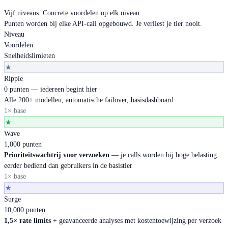
Vijf niveaus. Concrete voordelen op elk niveau.
Punten worden bij elke API-call opgebouwd. Je verliest je tier nooit.
Niveau
Voordelen
Snelheidslimieten
★
Ripple
0 punten — iedereen begint hier
Alle 200+ modellen, automatische failover, basisdashboard
1× base
★
Wave
1,000 punten
Prioriteitswachtrij voor verzoeken
— je calls worden bij hoge belasting
eerder bediend dan gebruikers in de basistier
1× base
★
Surge
10,000 punten
1,5× rate limits
+ geavanceerde analyses met kostentoewijzing per verzoek