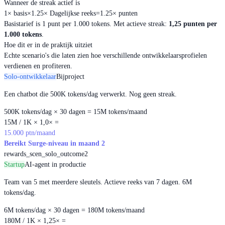
Wanneer de streak actief is
1×
basis
×
1.25×
Dagelijkse reeks
=
1.25×
punten
Basistarief is 1 punt per 1.000 tokens. Met actieve streak:
1,25 punten per
1.000 tokens
.
Hoe dit er in de praktijk uitziet
Echte scenario's die laten zien hoe verschillende ontwikkelaarsprofielen
verdienen en profiteren.
Solo-ontwikkelaar
Bijproject
Een chatbot die 500K tokens/dag verwerkt. Nog geen streak.
500K tokens/dag × 30 dagen = 15M tokens/maand
15M / 1K × 1,0× =
15.000 ptn/maand
Bereikt Surge-niveau in maand 2
rewards_scen_solo_outcome2
Startup
AI-agent in productie
Team van 5 met meerdere sleutels. Actieve reeks van 7 dagen. 6M
tokens/dag.
6M tokens/dag × 30 dagen = 180M tokens/maand
180M / 1K × 1,25× =