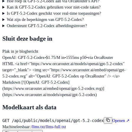
Hoe roep ik GPT-5.2-Codex aan via OrcaRouter's API?
Kan ik GPT-5.2-Codex gebruiken voor niet-code taken?
Is GPT-5.2-Codex geschikt voor real-time toepassingen?
Wat zijn de beperkingen van GPT-5.2-Codex?
Ondersteunt GPT-5.2-Codex afbeeldingsinvoer?
Sluit deze badge in
Plak in je blogbericht
OpenAI: GPT-5.2-Codex
•
$1.75/M in
•
1555ms p50
•
via OrcaRouter
HTML
<a href="https://www.orcarouter.ai/models/openai/gpt-5.2-codex"
target="_blank"> <img src="https://www.orcarouter.ai/embed/openai/gpt-
5.2-codex.svg" alt="OpenAI: GPT-5.2-Codex op OrcaRouter" /> </a>
Markdown
[![OpenAI: GPT-5.2-Codex]
(https://www.orcarouter.ai/embed/openai/gpt-5.2-codex.svg)]
(https://www.orcarouter.ai/models/openai/gpt-5.2-codex)
Modelkaart als data
GET
/api/public/models/openai/gpt-5.2-codex
Openen
↗
Machineleesbaar
:
/llms.txt
/llms-full.txt