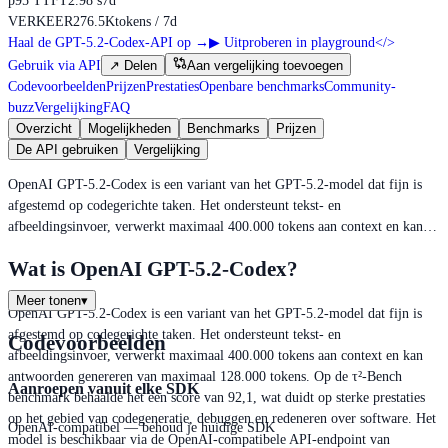
p95 TTFT
2.98 s
7d
VERKEER
276.5K
tokens / 7d
Haal de GPT-5.2-Codex-API op
→
▶
Uitproberen in playground
</>
Gebruik via API
↗
Delen
Aan vergelijking toevoegen
Codevoorbeelden
Prijzen
Prestaties
Openbare benchmarks
Community-
buzz
Vergelijking
FAQ
Overzicht
Mogelijkheden
Benchmarks
Prijzen
De API gebruiken
Vergelijking
OpenAI GPT-5.2-Codex is een variant van het GPT-5.2-model dat fijn is
afgestemd op codegerichte taken. Het ondersteunt tekst- en
afbeeldingsinvoer, verwerkt maximaal 400.000 tokens aan context en kan…
Wat is OpenAI GPT-5.2-Codex?
Meer tonen
▾
OpenAI GPT-5.2-Codex is een variant van het GPT-5.2-model dat fijn is
afgestemd op codegerichte taken. Het ondersteunt tekst- en
Codevoorbeelden
afbeeldingsinvoer, verwerkt maximaal 400.000 tokens aan context en kan
antwoorden genereren van maximaal 128.000 tokens. Op de τ²-Bench
Aanroepen vanuit elke SDK
benchmark behaalde het een score van 92,1, wat duidt op sterke prestaties
op het gebied van codegeneratie, debuggen en redeneren over software. Het
OpenAI-compatibel — behoud je huidige SDK
model is beschikbaar via de OpenAI-compatibele API-endpoint van