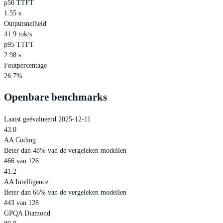
p50 TTFT
1.55 s
Outputsnelheid
41.9 tok/s
p95 TTFT
2.98 s
Foutpercentage
26.7%
Openbare benchmarks
Laatst geëvalueerd 2025-12-11
43.0
AA Coding
Beter dan 48% van de vergeleken modellen
#66 van 126
41.2
AA Intelligence
Beter dan 66% van de vergeleken modellen
#43 van 128
GPQA Diamond