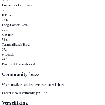
89.9
Humanity's Last Exam
35.7
IFBench
77.6
Long-Context Recall
79.3
SciCode
54.6
TerminalBench Hard
37.1
τ²-Bench
92.1
Bron
:
artificialanalysis.ai
Community-buzz
Waar ontwikkelaars het deze week over hebben
Hacker News
0
vermeldingen · 7 d
Vergelijking