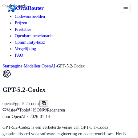
Op deze pagina
Orca
Router
Codevoorbeelden
Prijzen
Prestaties
Openbare benchmarks
Community-buzz
Vergelijking
FAQ
Startpagina
›
Modellen
›
OpenAI
›
GPT-5.2-Codex
GPT-5.2-Codex
openai/gpt-5.2-codex
Visie
Tools
JSON
Redeneren
door
OpenAI
· 2026-01-14
GPT-5.2-Codex is een verbeterde versie van GPT-5.1-Codex,
geoptimaliseerd voor software-engineering en codeerworkflows. Het is