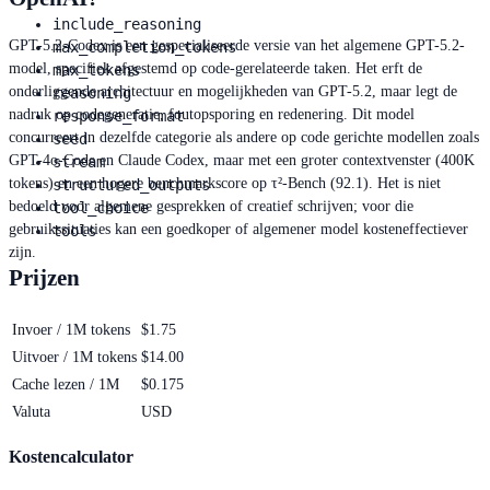
include_reasoning
GPT-5.2-Codex is een gespecialiseerde versie van het algemene GPT-5.2-
max_completion_tokens
model, specifiek afgestemd op code-gerelateerde taken. Het erft de
max_tokens
onderliggende architectuur en mogelijkheden van GPT-5.2, maar legt de
reasoning
nadruk op codegeneratie, foutopsporing en redenering. Dit model
response_format
concurreert in dezelfde categorie als andere op code gerichte modellen zoals
seed
GPT-4o-Code en Claude Codex, maar met een groter contextvenster (400K
stream
tokens) en een hogere benchmarkscore op τ²-Bench (92.1). Het is niet
structured_outputs
bedoeld voor algemene gesprekken of creatief schrijven; voor die
tool_choice
gebruikssituaties kan een goedkoper of algemener model kosteneffectiever
tools
zijn.
Prijzen
Invoer / 1M tokens
$1.75
Uitvoer / 1M tokens
$14.00
Cache lezen / 1M
$0.175
Valuta
USD
Kostencalculator