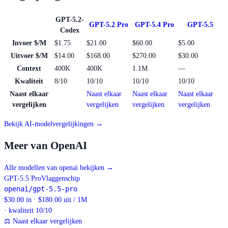
GPT-5.2-
GPT-5.2 Pro
GPT-5.4 Pro
GPT-5.5
Codex
Invoer $/M
$1.75
$21.00
$60.00
$5.00
Uitvoer $/M
$14.00
$168.00
$270.00
$30.00
Context
400K
400K
1.1M
—
Kwaliteit
8/10
10/10
10/10
10/10
Naast elkaar
Naast elkaar
Naast elkaar
Naast elkaar
vergelijken
vergelijken
vergelijken
vergelijken
Bekijk AI-modelvergelijkingen →
Meer van OpenAI
Alle modellen van openai bekijken
→
GPT-5.5 Pro
Vlaggenschip
openai/gpt-5.5-pro
$30.00 in · $180.00 uit / 1M
· kwaliteit 10/10
⚖
Naast elkaar vergelijken