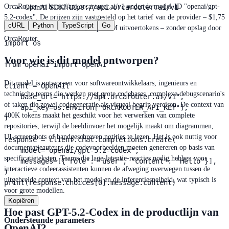
OrcaRouter op https://api.orcarouter.ai/v1 onder de model-ID "openai/gpt-
https://api.orcarouter.ai/v1
OpenAI SDK
5.2-codex". De prijzen zijn vastgesteld op het tarief van de provider – $1,75
cURL
Python
TypeScript
Go
per 1M invoertokens en $14,00 per 1M uitvoertokens – zonder opslag door
OrcaRouter.
import os

Voor wie is dit model ontworpen?
from openai import OpenAI

Dit model is ontworpen voor softwareontwikkelaars, ingenieurs en
client = OpenAI(

technische teams die werken met grote codebases, complexe debugscenario's
    base_url="https://api.orcarouter.ai/v1",

of taken die zowel codegeneratie als visueel begrip vereisen. De context van
    api_key=os.environ["ORCAROUTER_API_KEY"],

400K tokens maakt het geschikt voor het verwerken van complete
)

repositories, terwijl de beeldinvoer het mogelijk maakt om diagrammen,
UI-screenshots of handgeschreven notities te lezen. Het is ook nuttig voor
response = client.chat.completions.create(

documentatieauteurs die codevoorbeelden moeten genereren op basis van
    model="openai/gpt-5.2-codex",

specificatieteksten. Teams die lage-latentie-reacties nodig hebben voor
    messages=[{"role": "user", "content": "Hello"}],

interactieve codeerassistenten kunnen de afweging overwegen tussen de
)

uitgebreide context van het model en de inferentiesnelheid, wat typisch is
print(response.choices[0].message.content)
voor grote modellen.
Kopiëren
Hoe past GPT-5.2-Codex in de productlijn van
Ondersteunde parameters
OpenAI?