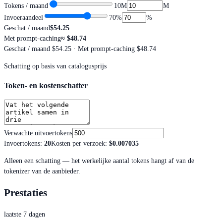
Tokens / maand
10M
M
Invoeraandeel
70
%
%
Geschat / maand
$54.25
Met prompt-caching
≈
$48.74
Geschat / maand
$54.25
· Met prompt-caching $48.74
Schatting op basis van catalogusprijs
Token- en kostenschatter
Verwachte uitvoertokens
Invoertokens
:
20
Kosten per verzoek
:
$0.007035
Alleen een schatting — het werkelijke aantal tokens hangt af van de
tokenizer van de aanbieder.
Prestaties
laatste 7 dagen