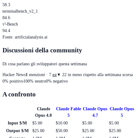
58.3
terminalbench_v2_1
84.6
τ²-Bench
94.4
Fonte
:
artificialanalysis.ai
Discussioni della community
Di cosa parlano gli sviluppatori questa settimana
Hacker News
1
menzioni · 7 gg
▼
2
2 in meno rispetto alla settimana scorsa
0
%
positivo
100
%
neutro
0
%
negativo
A confronto
Claude
Claude Fable
Claude Opus
Claude Opus
Opus 4.8
5
4.7
5
Input $/M
$5.00
$10.00
$5.00
$5.00
Output $/M
$25.00
$50.00
$25.00
$25.00