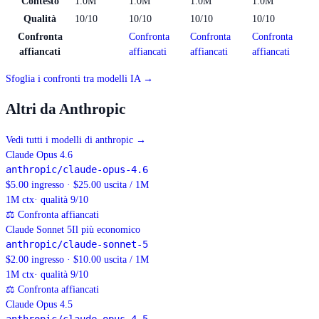
Contesto
1.0M
1.0M
1.0M
1.0M
Qualità
10/10
10/10
10/10
10/10
Confronta
Confronta
Confronta
Confronta
affiancati
affiancati
affiancati
affiancati
Sfoglia i confronti tra modelli IA →
Altri da Anthropic
Vedi tutti i modelli di anthropic
→
Claude Opus 4.6
anthropic/claude-opus-4.6
$5.00 ingresso · $25.00 uscita / 1M
1M
ctx
· qualità 9/10
⚖
Confronta affiancati
Claude Sonnet 5
Il più economico
anthropic/claude-sonnet-5
$2.00 ingresso · $10.00 uscita / 1M
1M
ctx
· qualità 9/10
⚖
Confronta affiancati
Claude Opus 4.5