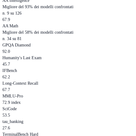
AA Intelligence
Migliore del 93% dei modelli confrontati
n. 9 su 126
67.9
AA Math
Migliore del 58% dei modelli confrontati
n. 34 su 81
GPQA Diamond
92.0
Humanity's Last Exam
45.7
IFBench
62.2
Long-Context Recall
67.7
MMLU-Pro
72.9 index
SciCode
53.5
tau_banking
27.6
TerminalBench Hard