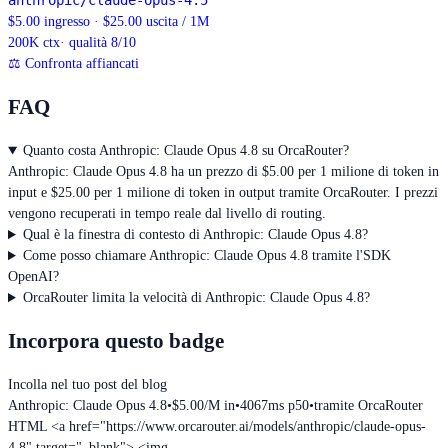
anthropic/claude-opus-4.5
$5.00 ingresso · $25.00 uscita / 1M
200K
ctx
· qualità 8/10
⚖
Confronta affiancati
FAQ
Quanto costa Anthropic: Claude Opus 4.8 su OrcaRouter?
Anthropic: Claude Opus 4.8 ha un prezzo di $5.00 per 1 milione di token in
input e $25.00 per 1 milione di token in output tramite OrcaRouter. I prezzi
vengono recuperati in tempo reale dal livello di routing.
Qual è la finestra di contesto di Anthropic: Claude Opus 4.8?
Come posso chiamare Anthropic: Claude Opus 4.8 tramite l'SDK
OpenAI?
OrcaRouter limita la velocità di Anthropic: Claude Opus 4.8?
Incorpora questo badge
Incolla nel tuo post del blog
Anthropic: Claude Opus 4.8
•
$5.00/M in
•
4067ms p50
•
tramite OrcaRouter
HTML
<a href="https://www.orcarouter.ai/models/anthropic/claude-opus-
4.8" target="_blank"> <img