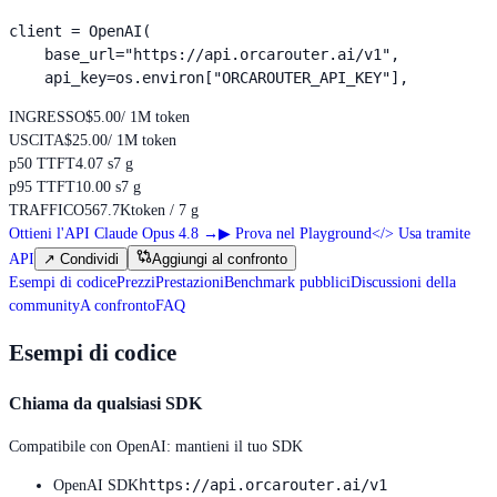
client = OpenAI(

    base_url="https://api.orcarouter.ai/v1",

    api_key=os.environ["ORCAROUTER_API_KEY"],
INGRESSO
$5.00
/ 1M token
USCITA
$25.00
/ 1M token
p50 TTFT
4.07 s
7 g
p95 TTFT
10.00 s
7 g
TRAFFICO
567.7K
token / 7 g
Ottieni l'API Claude Opus 4.8
→
▶
Prova nel Playground
</>
Usa tramite
API
↗
Condividi
Aggiungi al confronto
Esempi di codice
Prezzi
Prestazioni
Benchmark pubblici
Discussioni della
community
A confronto
FAQ
Esempi di codice
Chiama da qualsiasi SDK
Compatibile con OpenAI: mantieni il tuo SDK
https://api.orcarouter.ai/v1
OpenAI SDK