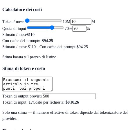
Calcolatore dei costi
Token / mese
10M
M
Quota di input
70
%
%
Stimato / mese
$110
Con cache dei prompt
≈
$94.25
Stimato / mese
$110
· Con cache dei prompt $94.25
Stima basata sul prezzo di listino
Stima di token e costo
Token di output previsti
Token di input
:
17
Costo per richiesta
:
$0.0126
Solo una stima — il numero effettivo di token dipende dal tokenizzatore del
provider.