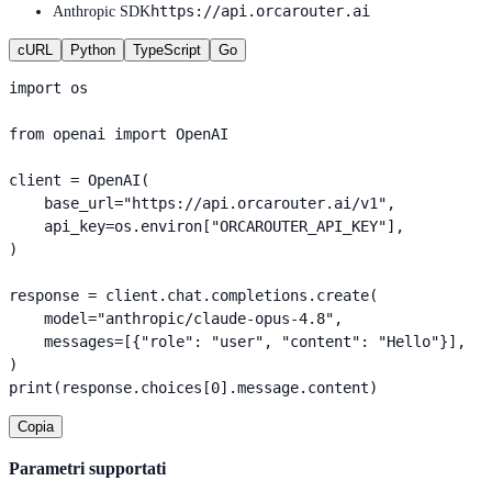
https://api.orcarouter.ai
Anthropic SDK
cURL
Python
TypeScript
Go
import os

from openai import OpenAI

client = OpenAI(

    base_url="https://api.orcarouter.ai/v1",

    api_key=os.environ["ORCAROUTER_API_KEY"],

)

response = client.chat.completions.create(

    model="anthropic/claude-opus-4.8",

    messages=[{"role": "user", "content": "Hello"}],

)

print(response.choices[0].message.content)
Copia
Parametri supportati