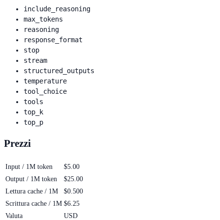
include_reasoning
max_tokens
reasoning
response_format
stop
stream
structured_outputs
temperature
tool_choice
tools
top_k
top_p
Prezzi
Input / 1M token
$5.00
Output / 1M token
$25.00
Lettura cache / 1M
$0.500
Scrittura cache / 1M
$6.25
Valuta
USD