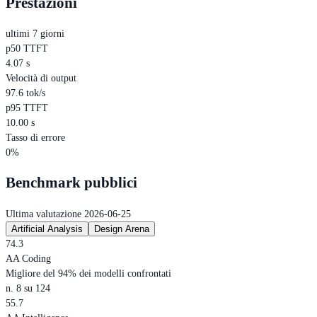
Prestazioni
ultimi 7 giorni
p50 TTFT
4.07 s
Velocità di output
97.6 tok/s
p95 TTFT
10.00 s
Tasso di errore
0%
Benchmark pubblici
Ultima valutazione 2026-06-25
Artificial Analysis
Design Arena
74.3
AA Coding
Migliore del 94% dei modelli confrontati
n. 8 su 124
55.7