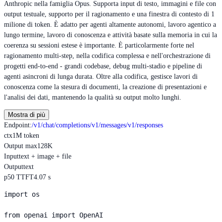
Anthropic nella famiglia Opus. Supporta input di testo, immagini e file con
output testuale, supporto per il ragionamento e una finestra di contesto di 1
milione di token. È adatto per agenti altamente autonomi, lavoro agentico a
lungo termine, lavoro di conoscenza e attività basate sulla memoria in cui la
coerenza su sessioni estese è importante. È particolarmente forte nel
ragionamento multi-step, nella codifica complessa e nell'orchestrazione di
progetti end-to-end - grandi codebase, debug multi-stadio e pipeline di
agenti asincroni di lunga durata. Oltre alla codifica, gestisce lavori di
conoscenza come la stesura di documenti, la creazione di presentazioni e
l'analisi dei dati, mantenendo la qualità su output molto lunghi.
Mostra di più
Endpoint
:
/v1/chat/completions
/v1/messages
/v1/responses
ctx
1M token
Output max
128K
Input
text + image + file
Output
text
p50 TTFT
4.07 s
import os

from openai import OpenAI
