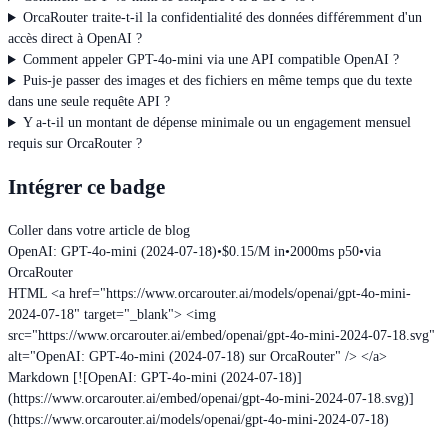
OrcaRouter traite-t-il la confidentialité des données différemment d'un
accès direct à OpenAI ?
Comment appeler GPT-4o-mini via une API compatible OpenAI ?
Puis-je passer des images et des fichiers en même temps que du texte
dans une seule requête API ?
Y a-t-il un montant de dépense minimale ou un engagement mensuel
requis sur OrcaRouter ?
Intégrer ce badge
Coller dans votre article de blog
OpenAI: GPT-4o-mini (2024-07-18)
•
$0.15/M in
•
2000ms p50
•
via
OrcaRouter
HTML
<a href="https://www.orcarouter.ai/models/openai/gpt-4o-mini-
2024-07-18" target="_blank"> <img
src="https://www.orcarouter.ai/embed/openai/gpt-4o-mini-2024-07-18.svg"
alt="OpenAI: GPT-4o-mini (2024-07-18) sur OrcaRouter" /> </a>
Markdown
[![OpenAI: GPT-4o-mini (2024-07-18)]
(https://www.orcarouter.ai/embed/openai/gpt-4o-mini-2024-07-18.svg)]
(https://www.orcarouter.ai/models/openai/gpt-4o-mini-2024-07-18)