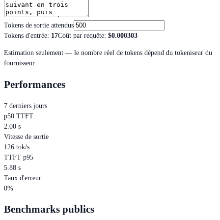
Tokens de sortie attendus
Tokens d'entrée
:
17
Coût par requête
:
$0.000303
Estimation seulement — le nombre réel de tokens dépend du tokeniseur du
fournisseur.
Performances
7 derniers jours
p50 TTFT
2.00 s
Vitesse de sortie
126 tok/s
TTFT p95
5.88 s
Taux d'erreur
0%
Benchmarks publics