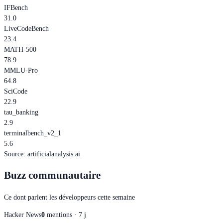
IFBench
31.0
LiveCodeBench
23.4
MATH-500
78.9
MMLU-Pro
64.8
SciCode
22.9
tau_banking
2.9
terminalbench_v2_1
5.6
Source
:
artificialanalysis.ai
Buzz communautaire
Ce dont parlent les développeurs cette semaine
Hacker News
0
mentions · 7 j