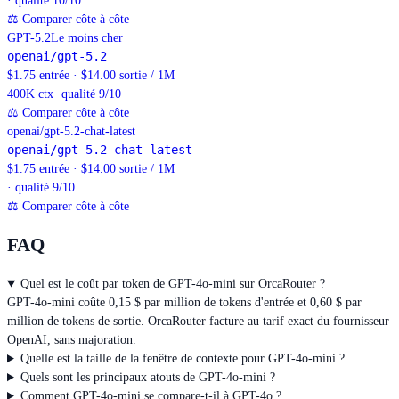
· qualité 10/10
⚖
Comparer côte à côte
GPT-5.2
Le moins cher
openai/gpt-5.2
$1.75 entrée · $14.00 sortie / 1M
400K
ctx
· qualité 9/10
⚖
Comparer côte à côte
openai/gpt-5.2-chat-latest
openai/gpt-5.2-chat-latest
$1.75 entrée · $14.00 sortie / 1M
· qualité 9/10
⚖
Comparer côte à côte
FAQ
Quel est le coût par token de GPT-4o-mini sur OrcaRouter ?
GPT-4o-mini coûte 0,15 $ par million de tokens d'entrée et 0,60 $ par
million de tokens de sortie. OrcaRouter facture au tarif exact du fournisseur
OpenAI, sans majoration.
Quelle est la taille de la fenêtre de contexte pour GPT-4o-mini ?
Quels sont les principaux atouts de GPT-4o-mini ?
Comment GPT-4o-mini se compare-t-il à GPT-4o ?