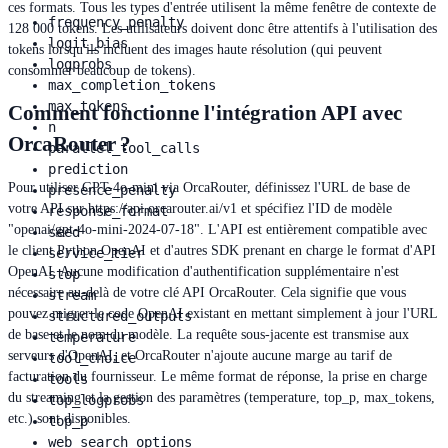
ces formats. Tous les types d'entrée utilisent la même fenêtre de contexte de
frequency_penalty
128 000 tokens. Les utilisateurs doivent donc être attentifs à l'utilisation des
logit_bias
tokens lorsqu'ils incluent des images haute résolution (qui peuvent
logprobs
consommer beaucoup de tokens).
max_completion_tokens
max_tokens
Comment fonctionne l'intégration API avec
n
OrcaRouter ?
parallel_tool_calls
prediction
Pour utiliser GPT-4o-mini via OrcaRouter, définissez l'URL de base de
presence_penalty
votre API sur https://api.orcarouter.ai/v1 et spécifiez l'ID de modèle
response_format
"openai/gpt-4o-mini-2024-07-18". L'API est entièrement compatible avec
seed
le client Python OpenAI et d'autres SDK prenant en charge le format d'API
service_tier
OpenAI. Aucune modification d'authentification supplémentaire n'est
stop
nécessaire au-delà de votre clé API OrcaRouter. Cela signifie que vous
stream
pouvez migrer le code OpenAI existant en mettant simplement à jour l'URL
structured_outputs
de base et le nom du modèle. La requête sous-jacente est transmise aux
temperature
serveurs d'OpenAI, et OrcaRouter n'ajoute aucune marge au tarif de
tool_choice
facturation du fournisseur. Le même format de réponse, la prise en charge
tools
du streaming et la gestion des paramètres (temperature, top_p, max_tokens,
top_logprobs
etc.) sont disponibles.
top_p
web_search_options