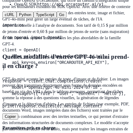
compatible OpenAI d'OrcaRouter, qui offre un chemin d'intégration simple
https://api.orcarouter.ai/v1
OpenAI SDK
pour les utilisateurs existants du SDK OpenAI. Avec une fenêtre de contexte
de 128 000 jetons et la prise en charge des entrées texte, image et fichier,
cURL
Python
TypeScript
Go
GPT-4o-mini peut gérer un large éventail de tâches, de l'IA
import os

conversationnelle à l'analyse de documents. Son tarif de 0,15 $ par million
de jetons d'entrée et 0,60 $ par million de jetons de sortie (sans majoration)
from openai import OpenAI

en fait l'une des options multimodales les plus abordables de la famille
GPT-4.
client = OpenAI(

Quelles modalités d'entrée GPT-4o-mini prend-
    base_url="https://api.orcarouter.ai/v1",

    api_key=os.environ["ORCAROUTER_API_KEY"],

il en charge ?
)

GPT-4o-mini accepte les entrées de texte, d'image et de fichier. Les images
response = client.chat.completions.create(

peuvent être transmises directement sous forme de données encodées en
    model="openai/gpt-4o-mini-2024-07-18",

base64 ou via des URLs dans le tableau messages, permettant des tâches
    messages=[{"role": "user", "content": "Hello"}],

comme la réponse à des questions visuelles, la génération de légendes
)

d'images et la détection d'objets. Les entrées de fichiers (par exemple, PDF,
print(response.choices[0].message.content)
documents Word, images intégrées dans des fichiers) sont traitées par le
modèle en combinaison avec des invites textuelles, ce qui permet d'extraire
Copier
des informations structurées de documents complexes. Le modèle n'accepte
Paramètres pris en charge
pas nativement l'audio ou la vidéo, mais peut traiter les images extraites de