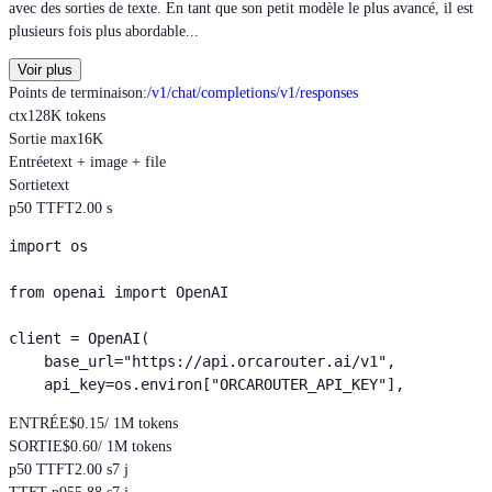
avec des sorties de texte. En tant que son petit modèle le plus avancé, il est
plusieurs fois plus abordable...
Voir plus
Points de terminaison
:
/v1/chat/completions
/v1/responses
ctx
128K tokens
Sortie max
16K
Entrée
text + image + file
Sortie
text
p50 TTFT
2.00 s
import os

from openai import OpenAI

client = OpenAI(

    base_url="https://api.orcarouter.ai/v1",

    api_key=os.environ["ORCAROUTER_API_KEY"],
ENTRÉE
$0.15
/ 1M tokens
SORTIE
$0.60
/ 1M tokens
p50 TTFT
2.00 s
7 j