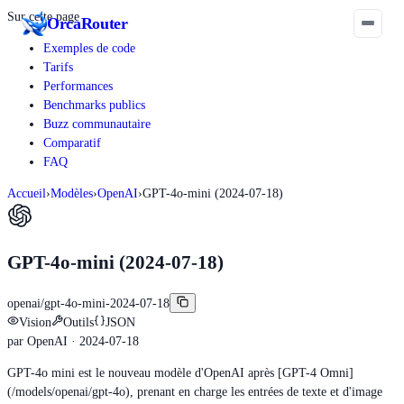
Sur cette page
Orca
Router
Exemples de code
Tarifs
Performances
Benchmarks publics
Buzz communautaire
Comparatif
FAQ
Accueil
›
Modèles
›
OpenAI
›
GPT-4o-mini (2024-07-18)
GPT-4o-mini (2024-07-18)
openai/gpt-4o-mini-2024-07-18
Vision
Outils
JSON
par
OpenAI
· 2024-07-18
GPT-4o mini est le nouveau modèle d'OpenAI après [GPT-4 Omni]
(/models/openai/gpt-4o), prenant en charge les entrées de texte et d'image