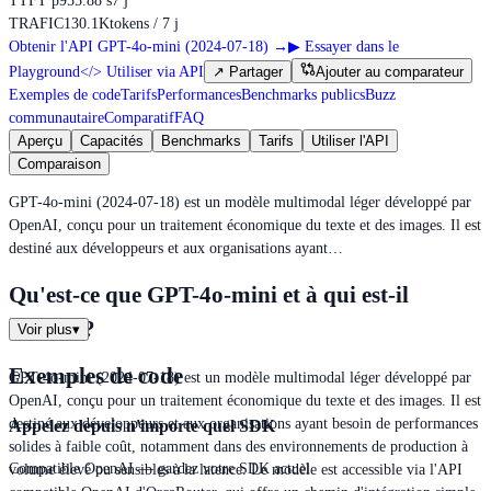
TTFT p95
5.88 s
7 j
TRAFIC
130.1K
tokens / 7 j
Obtenir l'API GPT-4o-mini (2024-07-18)
→
▶
Essayer dans le
Playground
</>
Utiliser via API
↗
Partager
Ajouter au comparateur
Exemples de code
Tarifs
Performances
Benchmarks publics
Buzz
communautaire
Comparatif
FAQ
Aperçu
Capacités
Benchmarks
Tarifs
Utiliser l'API
Comparaison
GPT-4o-mini (2024-07-18) est un modèle multimodal léger développé par
OpenAI, conçu pour un traitement économique du texte et des images. Il est
destiné aux développeurs et aux organisations ayant…
Qu'est-ce que GPT-4o-mini et à qui est-il
destiné ?
Voir plus
▾
Exemples de code
GPT-4o-mini (2024-07-18) est un modèle multimodal léger développé par
OpenAI, conçu pour un traitement économique du texte et des images. Il est
destiné aux développeurs et aux organisations ayant besoin de performances
Appelez depuis n'importe quel SDK
solides à faible coût, notamment dans des environnements de production à
Compatible OpenAI — gardez votre SDK actuel
volume élevé ou sensibles à la latence. Le modèle est accessible via l'API