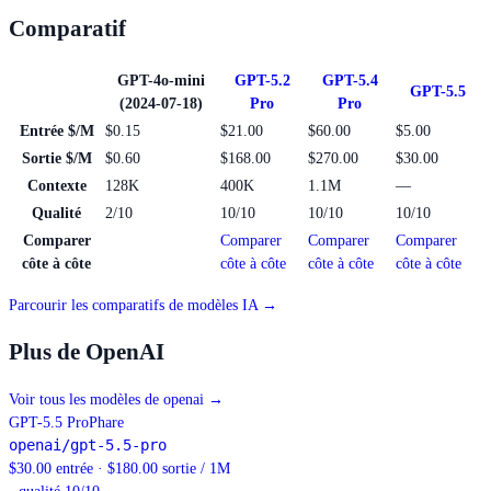
Comparatif
GPT-4o-mini
GPT-5.2
GPT-5.4
GPT-5.5
(2024-07-18)
Pro
Pro
Entrée $/M
$0.15
$21.00
$60.00
$5.00
Sortie $/M
$0.60
$168.00
$270.00
$30.00
Contexte
128K
400K
1.1M
—
Qualité
2/10
10/10
10/10
10/10
Comparer
Comparer
Comparer
Comparer
côte à côte
côte à côte
côte à côte
côte à côte
Parcourir les comparatifs de modèles IA →
Plus de OpenAI
Voir tous les modèles de openai
→
GPT-5.5 Pro
Phare
openai/gpt-5.5-pro
$30.00 entrée · $180.00 sortie / 1M