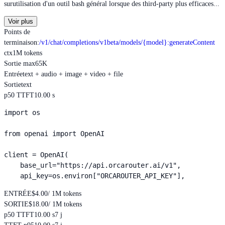
surutilisation d'un outil bash général lorsque des third-party plus efficaces...
Voir plus
Points de
terminaison
:
/v1/chat/completions
/v1beta/models/{model}:generateContent
ctx
1M tokens
Sortie max
65K
Entrée
text + audio + image + video + file
Sortie
text
p50 TTFT
10.00 s
import os

from openai import OpenAI

client = OpenAI(

    base_url="https://api.orcarouter.ai/v1",

    api_key=os.environ["ORCAROUTER_API_KEY"],
ENTRÉE
$4.00
/ 1M tokens
SORTIE
$18.00
/ 1M tokens
p50 TTFT
10.00 s
7 j