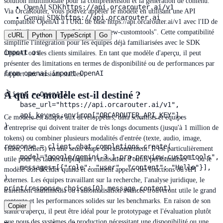
solution multimodale pour la compréhension et la génération de contenu.
https://api.orcarouter.ai/v1
OpenAI SDK
Via OrcaRouter, vous pouvez appeler le modèle en utilisant une API
https://api.orcarouter.ai
Gemini SDK
compatible OpenAI à l'URL de base https://api.orcarouter.ai/v1 avec l'ID de
modèle "google/gemini-3.1-pro-preview-customtools". Cette compatibilité
cURL
Python
TypeScript
Go
simplifie l'intégration pour les équipes déjà familiarisées avec le SDK
import os

OpenAI ou des clients similaires. En tant que modèle d'aperçu, il peut
présenter des limitations en termes de disponibilité ou de performances par
from openai import OpenAI

rapport aux versions stables.
À qui ce modèle est-il destiné ?
client = OpenAI(

    base_url="https://api.orcarouter.ai/v1",

    api_key=os.environ["ORCAROUTER_API_KEY"],

Ce modèle est adapté aux développeurs, data scientists et équipes
)

d'entreprise qui doivent traiter de très longs documents (jusqu'à 1 million de
tokens) ou combiner plusieurs modalités d'entrée (texte, audio, image,
response = client.chat.completions.create(

vidéo, fichiers) en une seule étape de raisonnement. Il est particulièrement
    model="google/gemini-3.1-pro-preview-customtools",

utile pour les tâches impliquant l'utilisation d'outils personnalisés — où le
    messages=[{"role": "user", "content": "Hello"}],

modèle doit décider quand et comment appeler des fonctions ou API
)

externes. Les équipes travaillant sur la recherche, l'analyse juridique, le
print(response.choices[0].message.content)
traitement multimédia ou l'automatisation avancée trouveront utile le grand
contexte et les performances solides sur les benchmarks. En raison de son
Copier
statut d'aperçu, il peut être idéal pour le prototypage et l'évaluation plutôt
que pour des systèmes de production nécessitant une disponibilité ou une