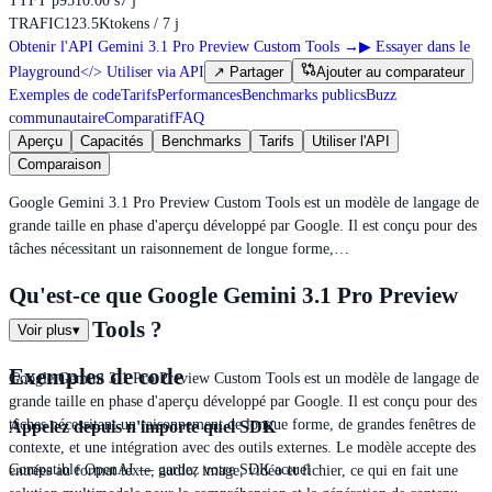
TTFT p95
10.00 s
7 j
TRAFIC
123.5K
tokens / 7 j
Obtenir l'API Gemini 3.1 Pro Preview Custom Tools
→
▶
Essayer dans le
Playground
</>
Utiliser via API
↗
Partager
Ajouter au comparateur
Exemples de code
Tarifs
Performances
Benchmarks publics
Buzz
communautaire
Comparatif
FAQ
Aperçu
Capacités
Benchmarks
Tarifs
Utiliser l'API
Comparaison
Google Gemini 3.1 Pro Preview Custom Tools est un modèle de langage de
grande taille en phase d'aperçu développé par Google. Il est conçu pour des
tâches nécessitant un raisonnement de longue forme,…
Qu'est-ce que Google Gemini 3.1 Pro Preview
Custom Tools ?
Voir plus
▾
Exemples de code
Google Gemini 3.1 Pro Preview Custom Tools est un modèle de langage de
grande taille en phase d'aperçu développé par Google. Il est conçu pour des
tâches nécessitant un raisonnement de longue forme, de grandes fenêtres de
Appelez depuis n'importe quel SDK
contexte, et une intégration avec des outils externes. Le modèle accepte des
Compatible OpenAI — gardez votre SDK actuel
entrées au format texte, audio, image, vidéo et fichier, ce qui en fait une