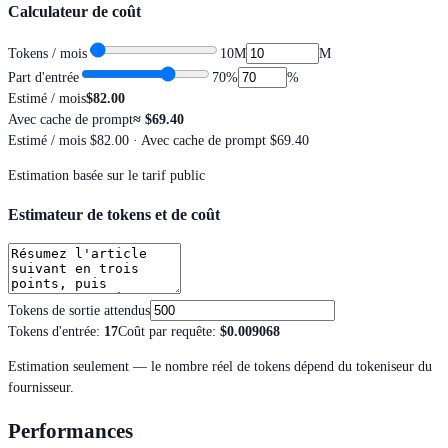
Calculateur de coût
Tokens / mois
10M
M
Part d'entrée
70
%
%
Estimé / mois
$82.00
Avec cache de prompt
≈
$69.40
Estimé / mois
$82.00
· Avec cache de prompt $69.40
Estimation basée sur le tarif public
Estimateur de tokens et de coût
Tokens de sortie attendus
Tokens d'entrée
:
17
Coût par requête
:
$0.009068
Estimation seulement — le nombre réel de tokens dépend du tokeniseur du
fournisseur.
Performances