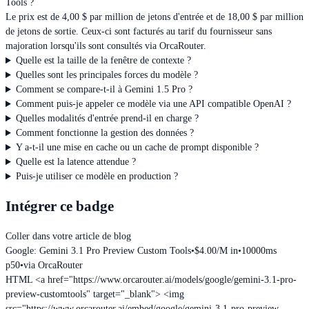
Tools ?
Le prix est de 4,00 $ par million de jetons d'entrée et de 18,00 $ par million
de jetons de sortie. Ceux-ci sont facturés au tarif du fournisseur sans
majoration lorsqu'ils sont consultés via OrcaRouter.
Quelle est la taille de la fenêtre de contexte ?
Quelles sont les principales forces du modèle ?
Comment se compare-t-il à Gemini 1.5 Pro ?
Comment puis-je appeler ce modèle via une API compatible OpenAI ?
Quelles modalités d'entrée prend-il en charge ?
Comment fonctionne la gestion des données ?
Y a-t-il une mise en cache ou un cache de prompt disponible ?
Quelle est la latence attendue ?
Puis-je utiliser ce modèle en production ?
Intégrer ce badge
Coller dans votre article de blog
Google: Gemini 3.1 Pro Preview Custom Tools
•
$4.00/M in
•
10000ms
p50
•
via OrcaRouter
HTML
<a href="https://www.orcarouter.ai/models/google/gemini-3.1-pro-
preview-customtools" target="_blank"> <img
src="https://www.orcarouter.ai/embed/google/gemini-3.1-pro-preview-