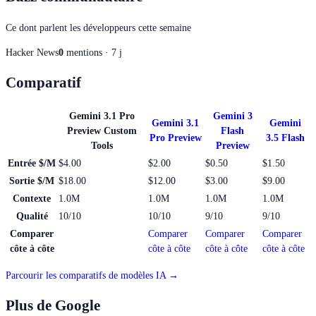
Ce dont parlent les développeurs cette semaine
Hacker News
0
mentions · 7 j
Comparatif
Gemini 3.1 Pro
Gemini 3
Gemini 3.1
Gemini
Preview Custom
Flash
Pro Preview
3.5 Flash
Tools
Preview
Entrée $/M
$4.00
$2.00
$0.50
$1.50
Sortie $/M
$18.00
$12.00
$3.00
$9.00
Contexte
1.0M
1.0M
1.0M
1.0M
Qualité
10/10
10/10
9/10
9/10
Comparer
Comparer
Comparer
Comparer
côte à côte
côte à côte
côte à côte
côte à côte
Parcourir les comparatifs de modèles IA →
Plus de Google