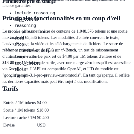
Paramètres pris en charge
latence garanties.
include_reasoning
Principales fonctionnalités en un coup d'œil
max_tokens
reasoning
Le modèle offre une fenêtre de contexte de 1,048,576 tokens et une sortie
response_format
maximale de 65,536 tokens. Les modalités d'entrée couvrent le texte,
seed
l'audio, l'image, la vidéo et les téléchargements de fichiers. Le score de
stop
référence principal est de 95.6 sur τ²-Bench, un test de raisonnement
structured_outputs
d'utilisation d'outils. Le prix est de $4.00 par 1M tokens d'entrée et de
temperature
$18.00 par 1M tokens de sortie, avec une marge zéro lorsqu'il est accessible
tool_choice
via OrcaRouter. L'API est compatible OpenAI, et l'ID du modèle est
tools
"google/gemini-3.1-pro-preview-customtools". En tant qu'aperçu, il reflète
top_p
les dernières capacités mais peut être sujet à des modifications.
Tarifs
Entrée / 1M tokens
$4.00
Sortie / 1M tokens
$18.00
Lecture cache / 1M
$0.400
Devise
USD