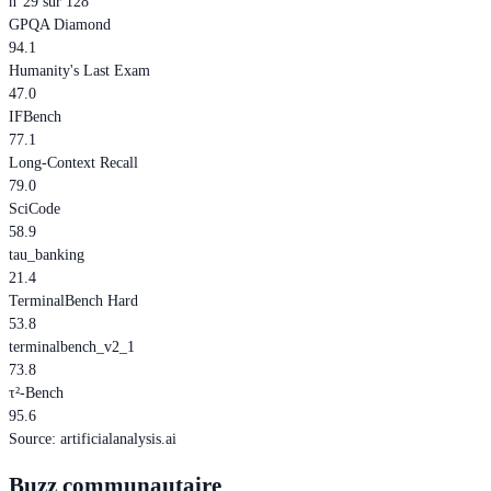
n°29 sur 128
GPQA Diamond
94.1
Humanity's Last Exam
47.0
IFBench
77.1
Long-Context Recall
79.0
SciCode
58.9
tau_banking
21.4
TerminalBench Hard
53.8
terminalbench_v2_1
73.8
τ²-Bench
95.6
Source
:
artificialanalysis.ai
Buzz communautaire