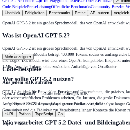
GPT-5.2 API holen
→
▶
Im Playground testen
</>
Über API nutzen
↗
Teilen
Code-Beispiele
Preise
Leistung
Öffentliche Benchmarks
Community-Buzz
Im Ve
Überblick
Fähigkeiten
Benchmarks
Preise
API nutzen
Vergleich
OpenAI GPT-5.2 ist ein großes Sprachmodell, das von OpenAI entwickelt wur
Was ist OpenAI GPT-5.2?
OpenAI GPT-5.2 ist ein großes Sprachmodell, das von OpenAI entwickelt wurd
Kontextfenster des Modells beträgt 400.000 Tokens, sodass es umfangreiche D
Mehr anzeigen
▾
und Logik. Das Modell wird über einen OpenAI-kompatiblen Endpunkt unter ht
1 Mio. Ausgabe-Tokens, ohne zusätzliche Aufschläge von OrcaRouter.
Code-Beispiele
Wer sollte GPT-5.2 nutzen?
Aus jedem SDK aufrufen
GPT-5.2 ist ideal für Entwickler, Forscher und Unternehmen, die präzises, l
OpenAI-kompatibel — behalte dein bisheriges SDK
oder wissenschaftlichen Problemen arbeiten, für Juristen, die große Dokumen
https://api.orcarouter.ai/v1
OpenAI SDK
Aufgaben wie das Zusammenfassen ganzer Bücher oder die Analyse langer Ges
Genauigkeit und die Fähigkeit zur Verarbeitung langer Kontexte die Kosten re
cURL
Python
TypeScript
Go
Wie verarbeitet GPT-5.2 Datei- und Bildeingabe
import os
