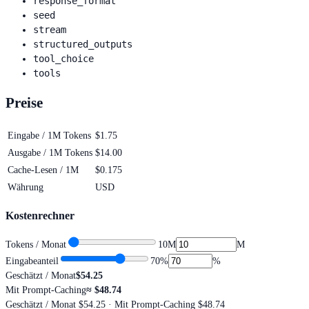
response_format
seed
stream
structured_outputs
tool_choice
tools
Preise
Eingabe / 1M Tokens
$1.75
Ausgabe / 1M Tokens
$14.00
Cache-Lesen / 1M
$0.175
Währung
USD
Kostenrechner
Tokens / Monat
10M
M
Eingabeanteil
70
%
%
Geschätzt / Monat
$54.25
Mit Prompt-Caching
≈
$48.74
Geschätzt / Monat
$54.25
· Mit Prompt-Caching $48.74