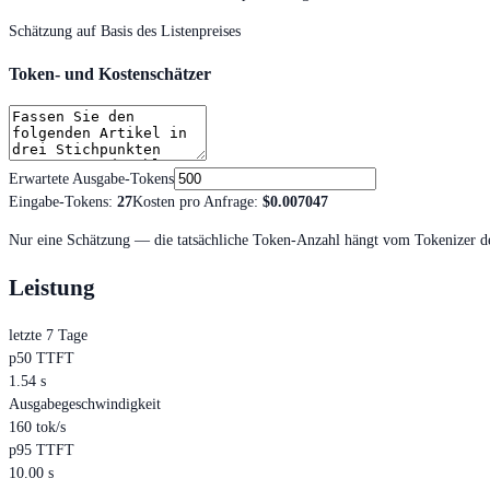
Schätzung auf Basis des Listenpreises
Token- und Kostenschätzer
Erwartete Ausgabe-Tokens
Eingabe-Tokens
:
27
Kosten pro Anfrage
:
$0.007047
Nur eine Schätzung — die tatsächliche Token-Anzahl hängt vom Tokenizer de
Leistung
letzte 7 Tage
p50 TTFT
1.54 s
Ausgabegeschwindigkeit
160 tok/s
p95 TTFT
10.00 s