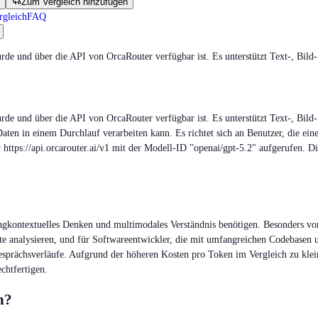
Zum Vergleich hinzufügen
rgleich
FAQ
de und über die API von OrcaRouter verfügbar ist. Es unterstützt Text-, Bil
e und über die API von OrcaRouter verfügbar ist. Es unterstützt Text-, Bild
aten in einem Durchlauf verarbeiten kann. Es richtet sich an Benutzer, die e
tps://api.orcarouter.ai/v1 mit der Modell-ID "openai/gpt-5.2" aufgerufen. Di
angkontextuelles Denken und multimodales Verständnis benötigen. Besonders vor
te analysieren, und für Softwareentwickler, die mit umfangreichen Codebasen 
prächsverläufe. Aufgrund der höheren Kosten pro Token im Vergleich zu kleine
chtfertigen.
n?