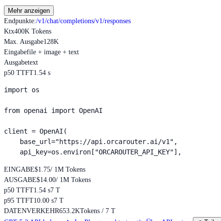
Mehr anzeigen
Endpunkte
:
/v1/chat/completions
/v1/responses
Ktx
400K Tokens
Max. Ausgabe
128K
Eingabe
file + image + text
Ausgabe
text
p50 TTFT
1.54 s
import os

from openai import OpenAI

client = OpenAI(

    base_url="https://api.orcarouter.ai/v1",

    api_key=os.environ["ORCAROUTER_API_KEY"],
EINGABE
$1.75
/ 1M Tokens
AUSGABE
$14.00
/ 1M Tokens
p50 TTFT
1.54 s
7 T
p95 TTFT
10.00 s
7 T
DATENVERKEHR
653.2K
Tokens / 7 T