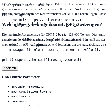
GPT-5.2 akzeptiert gleichzeitig Datei-, Bild- und Texteingaben. Dateien kön
from openai import OpenAI

gemeinsam verarbeiten, was Anwendungsfälle wie die Analyse von Diagrammen
Bildern, muss innerhalb des Kontextfensters von 400.000 Token liegen. Diese
client = OpenAI(

    base_url="https://api.orcarouter.ai/v1",

Welche Ausgabelänge kann GPT-5.2 erzeugen?
    api_key=os.environ["ORCAROUTER_API_KEY"],

)

Die maximale Ausgabelänge für GPT-5.2 beträgt 128.000 Tokens. Dies ermögli
response = client.chat.completions.create(

generieren. In Kombination mit dem großen Kontextfenster können Benutzer 
    model="openai/gpt-5.2",

max_tokens im API-Aufruf entsprechend festlegen, um die Ausgabelänge zu s
    messages=[{"role": "user", "content": "Hello"}],

)

print(response.choices[0].message.content)
Kopieren
Unterstützte Parameter
include_reasoning
max_completion_tokens
max_tokens
reasoning