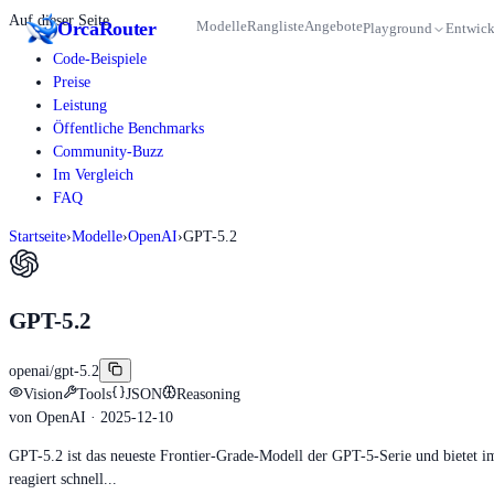
Auf dieser Seite
Orca
Router
Modelle
Rangliste
Angebote
Playground
Entwick
Code-Beispiele
Preise
Leistung
Öffentliche Benchmarks
Community-Buzz
Im Vergleich
FAQ
Startseite
›
Modelle
›
OpenAI
›
GPT-5.2
GPT-5.2
openai/gpt-5.2
Vision
Tools
JSON
Reasoning
von
OpenAI
· 2025-12-10
GPT-5.2 ist das neueste Frontier-Grade-Modell der GPT-5-Serie und bietet i
reagiert schnell...