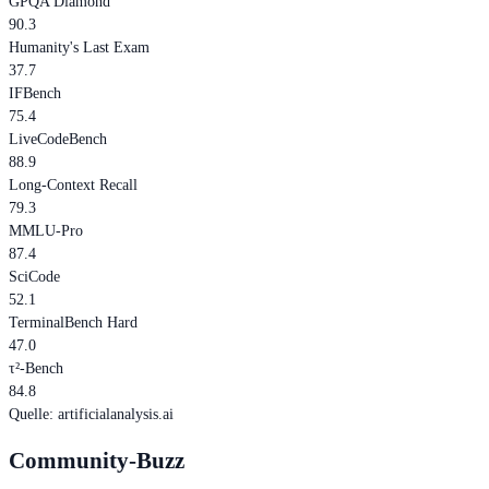
GPQA Diamond
90.3
Humanity's Last Exam
37.7
IFBench
75.4
LiveCodeBench
88.9
Long-Context Recall
79.3
MMLU-Pro
87.4
SciCode
52.1
TerminalBench Hard
47.0
τ²-Bench
84.8
Quelle
:
artificialanalysis.ai
Community-Buzz