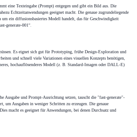
nimmt eine Texteingabe (Prompt) entgegen und gibt ein Bild aus. Die
r nahezu Echtzeitanwendungen geeignet macht. Die genaue zugrundeliegende
h um ein diffusionsbasiertes Modell handelt, das für Geschwindigkeit
ast-generate-001“.
 müssen. Es eignet sich gut für Prototyping, frühe Design-Exploration und
beiten und schnell viele Variationen eines visuellen Konzepts benötigen,
gsameres, hochauflösenderes Modell (z. B. Standard-Imagen oder DALL-E)
he Ausgabe und Prompt-Ausrichtung setzen, tauscht die "fast-generate"-
ert, um Ausgaben in weniger Schritten zu erzeugen. Die genaue
. Dies macht es geeignet für Anwendungen, bei denen Durchsatz und