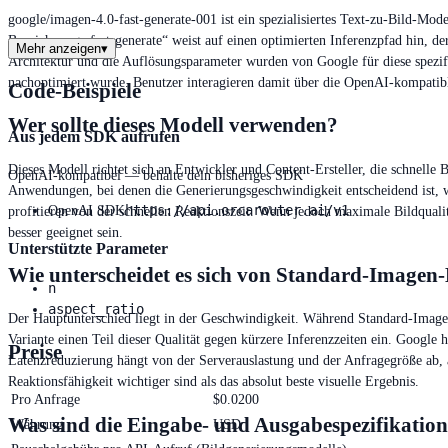
google/imagen-4.0-fast-generate-001 ist ein spezialisiertes Text-zu-Bild-Mod
Bezeichnung „fast-generate“ weist auf einen optimierten Inferenzpfad hin, 
Mehr anzeigen
▾
Architektur und die Auflösungsparameter wurden von Google für diese spezifis
nachoptimiert wurde. Benutzer interagieren damit über die OpenAI-kompati
Code-Beispiele
Wer sollte dieses Modell verwenden?
Aus jedem SDK aufrufen
Dieses Modell richtet sich an Entwickler und Content-Ersteller, die schnelle
OpenAI-kompatibel — behalte dein bisheriges SDK
Anwendungen, bei denen die Generierungsgeschwindigkeit entscheidend ist, wie 
https://api.orcarouter.ai/v1
OpenAI SDK
profitieren von der schnellen Reaktionszeit. Wenn jedoch maximale Bildqual
besser geeignet sein.
Unterstützte Parameter
Wie unterscheidet es sich von Standard-Imagen
n
aspect_ratio
Der Hauptunterschied liegt in der Geschwindigkeit. Während Standard-Imagen
Variante einen Teil dieser Qualität gegen kürzere Inferenzzeiten ein. Goog
Preise
Latenzreduzierung hängt von der Serverauslastung und der Anfragegröße ab, 
Reaktionsfähigkeit wichtiger sind als das absolut beste visuelle Ergebnis.
Pro Anfrage
$
0.0200
Was sind die Eingabe- und Ausgabespezifikatio
Währung
USD