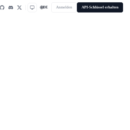
🌐
DE
Anmelden
API-Schlüssel erhalten