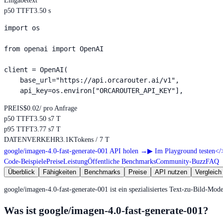
Eingabe
text
p50 TTFT
3.50 s
import os

from openai import OpenAI

client = OpenAI(

    base_url="https://api.orcarouter.ai/v1",

    api_key=os.environ["ORCAROUTER_API_KEY"],
PREIS
$0.02
/ pro Anfrage
p50 TTFT
3.50 s
7 T
p95 TTFT
3.77 s
7 T
DATENVERKEHR
3.1K
Tokens / 7 T
google/imagen-4.0-fast-generate-001 API holen
→
▶
Im Playground testen
</
Code-Beispiele
Preise
Leistung
Öffentliche Benchmarks
Community-Buzz
FAQ
Überblick
Fähigkeiten
Benchmarks
Preise
API nutzen
Vergleich
google/imagen-4.0-fast-generate-001 ist ein spezialisiertes Text-zu-Bild-Mo
Was ist google/imagen-4.0-fast-generate-001?