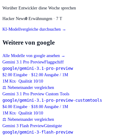
Worüber Entwickler diese Woche sprechen
Hacker News
0
Erwähnungen · 7 T
KI-Modellvergleiche durchsuchen →
Weitere von google
Alle Modelle von google ansehen
→
Gemini 3.1 Pro Preview
Flaggschiff
google/gemini-3.1-pro-preview
$2.00 Eingabe · $12.00 Ausgabe / 1M
1M
Ktx
· Qualität 10/10
⚖
Nebeneinander vergleichen
Gemini 3.1 Pro Preview Custom Tools
google/gemini-3.1-pro-preview-customtools
$4.00 Eingabe · $18.00 Ausgabe / 1M
1M
Ktx
· Qualität 10/10
⚖
Nebeneinander vergleichen
Gemini 3 Flash Preview
Günstigste
google/gemini-3-flash-preview