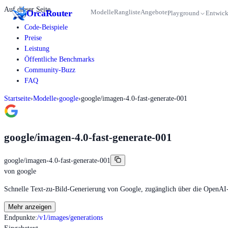
Auf dieser Seite
Orca
Router
Modelle
Rangliste
Angebote
Playground
Entwick
Code-Beispiele
Preise
Leistung
Öffentliche Benchmarks
Community-Buzz
FAQ
Startseite
›
Modelle
›
google
›
google/imagen-4.0-fast-generate-001
google/imagen-4.0-fast-generate-001
google/imagen-4.0-fast-generate-001
von
google
Schnelle Text-zu-Bild-Generierung von Google, zugänglich über die OpenAI
Mehr anzeigen
Endpunkte
:
/v1/images/generations