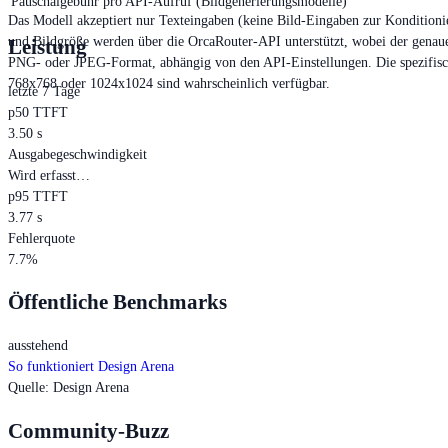
Pauschalgebühr pro API-Aufruf (Bildgenerierungsmodelle)
Das Modell akzeptiert nur Texteingaben (keine Bild-Eingaben zur Konditioni
und Bildgröße werden über die OrcaRouter-API unterstützt, wobei der genaue 
Leistung
PNG- oder JPEG-Format, abhängig von den API-Einstellungen. Die spezifische
768x768 oder 1024x1024 sind wahrscheinlich verfügbar.
letzte 7 Tage
p50 TTFT
3.50 s
Ausgabegeschwindigkeit
Wird erfasst…
p95 TTFT
3.77 s
Fehlerquote
7.7%
Öffentliche Benchmarks
ausstehend
So funktioniert Design Arena
Quelle
:
Design Arena
Community-Buzz