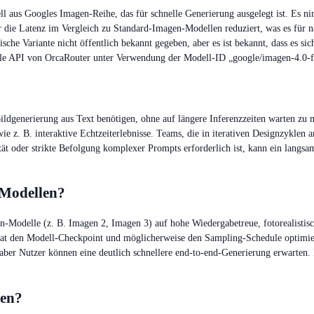
ell aus Googles Imagen-Reihe, das für schnelle Generierung ausgelegt ist. Es 
der die Latenz im Vergleich zu Standard-Imagen-Modellen reduziert, was es fü
che Variante nicht öffentlich bekannt gegeben, aber es ist bekannt, dass es sic
ble API von OrcaRouter unter Verwendung der Modell-ID „google/imagen-4.0-f
 Bildgenerierung aus Text benötigen, ohne auf längere Inferenzzeiten warten zu
z. B. interaktive Echtzeiterlebnisse. Teams, die in iterativen Designzyklen ar
ität oder strikte Befolgung komplexer Prompts erforderlich ist, kann ein lan
-Modellen?
-Modelle (z. B. Imagen 2, Imagen 3) auf hohe Wiedergabetreue, fotorealistisc
le hat den Modell-Checkpoint und möglicherweise den Sampling-Schedule optimi
aber Nutzer können eine deutlich schnellere end-to-end-Generierung erwarten
nen?