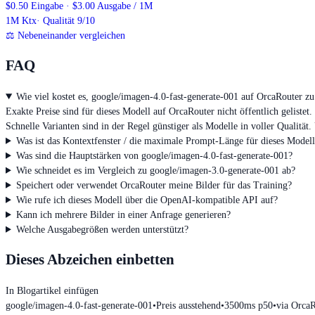
$0.50 Eingabe · $3.00 Ausgabe / 1M
1M
Ktx
· Qualität 9/10
⚖
Nebeneinander vergleichen
FAQ
Wie viel kostet es, google/imagen-4.0-fast-generate-001 auf OrcaRouter z
Exakte Preise sind für dieses Modell auf OrcaRouter nicht öffentlich geliste
Schnelle Varianten sind in der Regel günstiger als Modelle in voller Qualität
Was ist das Kontextfenster / die maximale Prompt-Länge für dieses Modell
Was sind die Hauptstärken von google/imagen-4.0-fast-generate-001?
Wie schneidet es im Vergleich zu google/imagen-3.0-generate-001 ab?
Speichert oder verwendet OrcaRouter meine Bilder für das Training?
Wie rufe ich dieses Modell über die OpenAI-kompatible API auf?
Kann ich mehrere Bilder in einer Anfrage generieren?
Welche Ausgabegrößen werden unterstützt?
Dieses Abzeichen einbetten
In Blogartikel einfügen
google/imagen-4.0-fast-generate-001
•
Preis ausstehend
•
3500ms p50
•
via Orca