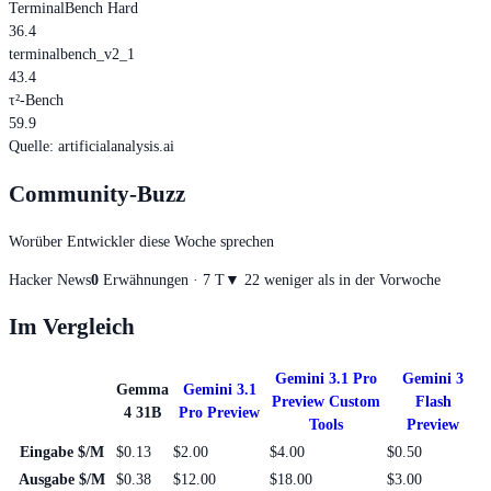
TerminalBench Hard
36.4
terminalbench_v2_1
43.4
τ²-Bench
59.9
Quelle
:
artificialanalysis.ai
Community-Buzz
Worüber Entwickler diese Woche sprechen
Hacker News
0
Erwähnungen · 7 T
▼
2
2 weniger als in der Vorwoche
Im Vergleich
Gemini 3.1 Pro
Gemini 3
Gemma
Gemini 3.1
Preview Custom
Flash
4 31B
Pro Preview
Tools
Preview
Eingabe $/M
$0.13
$2.00
$4.00
$0.50
Ausgabe $/M
$0.38
$12.00
$18.00
$3.00