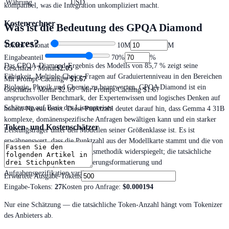
Währung
USD
kompatibel, was die Integration unkompliziert macht.
Kostenrechner
Was ist die Bedeutung des GPQA Diamond
Scores?
Tokens / Monat
10M
M
Eingabeanteil
70
%
%
Das GPQA-Diamond-Ergebnis des Modells von 85,7 % zeigt seine
Geschätzt / Monat
$2.05
Fähigkeit, Multiple-Choice-Fragen auf Graduiertenniveau in den Bereichen
Mit Prompt-Caching
≈
$1.67
Biologie, Physik und Chemie zu beantworten. GPQA Diamond ist ein
Geschätzt / Monat
$2.05
· Mit Prompt-Caching $1.67
anspruchsvoller Benchmark, der Expertenwissen und logisches Denken auf
Schätzung auf Basis des Listenpreises
hohem Niveau testet. Diese Punktzahl deutet darauf hin, dass Gemma 4 31B
komplexe, domänenspezifische Anfragen bewältigen kann und ein starker
Token- und Kostenschätzer
Leistungsträger unter den Modellen seiner Größenklasse ist. Es ist
erwähnenswert, dass die Punktzahl aus der Modellkarte stammt und die von
Google verwendete Bewertungsmethodik widerspiegelt; die tatsächliche
Leistung kann je nach Aufforderungsformatierung und
Aufgabenspezifikation variieren.
Erwartete Ausgabe-Tokens
Eingabe-Tokens
:
27
Kosten pro Anfrage
:
$0.000194
Nur eine Schätzung — die tatsächliche Token-Anzahl hängt vom Tokenizer
des Anbieters ab.