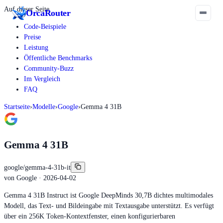
Auf dieser Seite
Orca
Router
Code-Beispiele
Preise
Leistung
Öffentliche Benchmarks
Community-Buzz
Im Vergleich
FAQ
Startseite
›
Modelle
›
Google
›
Gemma 4 31B
Gemma 4 31B
google/gemma-4-31b-it
von
Google
· 2026-04-02
Gemma 4 31B Instruct ist Google DeepMinds 30,7B dichtes multimodales
Modell, das Text- und Bildeingabe mit Textausgabe unterstützt. Es verfügt
über ein 256K Token-Kontextfenster, einen konfigurierbaren