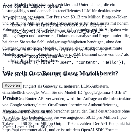
Dieses Modell richtet sich an Entwickler und Unternehmen, die ein
from openai import OpenAI

leistungsfähiges und dennoch kosteneffizientes LLM für denkintensive
Anwendungen benötigen. Der Preis von $0.13 pro Million Eingabe-Token
client = OpenAI(

und $0.38 pro Million Ausgabe-Token macht es für den Einsatz mit hohem
    base_url="https://api.orcarouter.ai/v1",

Volumen wettbewerbsfähig. Es eignet sich besonders gut für Aufgaben wie
    api_key=os.environ["ORCAROUTER_API_KEY"],

Bildungsfragen und -antworten, Dokumentenanalyse und Programmierhilfe,
)

bei denen Sie starke Schlussfolgerungsfähigkeiten benötigen, ohne den
Overhead viel größerer Modelle. Forscher, die instruktionsabgestimmte
response = client.chat.completions.create(

Modelle vergleichen, könnten auch den GPQA Diamond score von 85.7 als
    model="google/gemma-4-31b-it",

nützlichen Benchmark betrachten.
    messages=[{"role": "user", "content": "Hello"}],

)

Wie stellt OrcaRouter dieses Modell bereit?
print(response.choices[0].message.content)
Kopieren
OrcaRouter fungiert als Gateway zu mehreren LLM-Anbietern,
einschließlich Google. Wenn Sie die Modell-ID "google/gemma-4-31b-it"
Preise
über die OrcaRouter-API verwenden, wird Ihre Anfrage an die Infrastruktur
von Google weitergeleitet. OrcaRouter übernimmt Authentifizierung,
Abrechnung und Routing und berechnet genau den Tarif des Anbieters ohne
Eingabe / 1M Tokens
$0.130
Aufschlag. Das bedeutet, dass Sie wie angegeben $0.13 pro Million Input-
Ausgabe / 1M Tokens
$0.380
Tokens und $0.38 pro Million Output-Tokens zahlen. Der API-Endpunkt ist
Cache-Lesen / 1M
$0.020
https://api.orcarouter.ai/v1, und er ist mit dem OpenAI SDK-Format