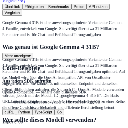
Vergleich
FAQ
Überblick
Fähigkeiten
Benchmarks
Preise
API nutzen
Vergleich
Google Gemma 4 31B ist eine anweisungsoptimierte Variante der Gemma-
4-Familie, entwickelt von Google. Sie verfügt über etwa 31 Milliarden
Parameter und ist für Chat- und Befehlsausführungsaufgaben…
Was genau ist Google Gemma 4 31B?
Mehr anzeigen
▾
Google Gemma 4 31B ist eine anweisungsoptimierte Variante der Gemma-
4-Familie, entwickelt von Google. Sie verfügt über etwa 31 Milliarden
Code-Beispiele
Parameter und ist für Chat- und Befehlsausführungsaufgaben optimiert. Auf
das Modell wird über die OpenAI-kompatible API von OrcaRouter
Aus jedem SDK aufrufen
zugegriffen, d.h. Sie können es mit demselben Endpoint und denselben
Client-Bibliotheken aufrufen, die Sie auch für OpenAI-Modelle verwenden
OpenAI-kompatibel — behalte dein bisheriges SDK
würden, jedoch mit der Modell-ID „google/gemma-4-31b-it“. Die Basis-
URL lautet https://api.orcarouter.ai/v1. Dieses Modell gehört zu einer Reihe,
https://api.orcarouter.ai/v1
OpenAI SDK
die offene Gewichtsverfügbarkeit und effiziente Bereitstellung betont.
cURL
Python
TypeScript
Go
Wer sollte dieses Modell verwenden?
import os
