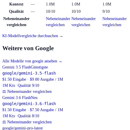
Kontext
—
1.0M
1.0M
1.0M
Qualität
—
10/10
10/10
9/10
Nebeneinander
Nebeneinander
Nebeneinander
Nebeneinander
vergleichen
vergleichen
vergleichen
vergleichen
KI-Modellvergleiche durchsuchen →
Weitere von Google
Alle Modelle von google ansehen
→
Gemini 3.5 Flash
Günstigste
google/gemini-3.5-flash
$1.50 Eingabe · $9.00 Ausgabe / 1M
1M
Ktx
· Qualität 9/10
⚖
Nebeneinander vergleichen
Gemini 3.6 Flash
Neu
google/gemini-3.6-flash
$1.50 Eingabe · $7.50 Ausgabe / 1M
1M
Ktx
· Qualität 8/10
⚖
Nebeneinander vergleichen
google/gemini-pro-latest