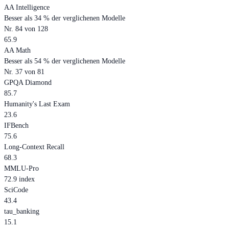
AA Intelligence
Besser als 34 % der verglichenen Modelle
Nr. 84 von 128
65.9
AA Math
Besser als 54 % der verglichenen Modelle
Nr. 37 von 81
GPQA Diamond
85.7
Humanity's Last Exam
23.6
IFBench
75.6
Long-Context Recall
68.3
MMLU-Pro
72.9 index
SciCode
43.4
tau_banking
15.1