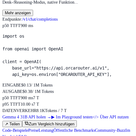
Denk-/Reasoning-Modus, native Funktion...
Mehr anzeigen
Endpunkte
:
/v1/chat/completions
p50 TTFT
900 ms
import os

from openai import OpenAI

client = OpenAI(

    base_url="https://api.orcarouter.ai/v1",

    api_key=os.environ["ORCAROUTER_API_KEY"],
EINGABE
$0.13
/ 1M Tokens
AUSGABE
$0.38
/ 1M Tokens
p50 TTFT
900 ms
7 T
p95 TTFT
10.00 s
7 T
DATENVERKEHR
8.1K
Tokens / 7 T
Gemma 4 31B API holen
→
▶
Im Playground testen
</>
Über API nutzen
↗
Teilen
Zum Vergleich hinzufügen
Code-Beispiele
Preise
Leistung
Öffentliche Benchmarks
Community-Buzz
Im