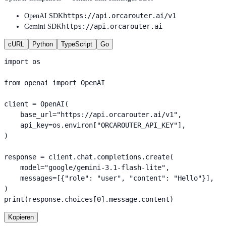
https://api.orcarouter.ai/v1
OpenAI SDK
https://api.orcarouter.ai
Gemini SDK
cURL
Python
TypeScript
Go
import os

from openai import OpenAI

client = OpenAI(

    base_url="https://api.orcarouter.ai/v1",

    api_key=os.environ["ORCAROUTER_API_KEY"],

)

response = client.chat.completions.create(

    model="google/gemini-3.1-flash-lite",

    messages=[{"role": "user", "content": "Hello"}],

)

print(response.choices[0].message.content)
Kopieren