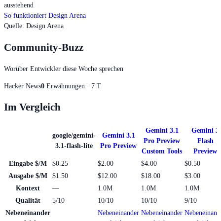
ausstehend
So funktioniert Design Arena
Quelle
:
Design Arena
Community-Buzz
Worüber Entwickler diese Woche sprechen
Hacker News
0
Erwähnungen · 7 T
Im Vergleich
Gemini 3.1
Gemini 3
google/gemini-
Gemini 3.1
Pro Preview
Flash
3.1-flash-lite
Pro Preview
Custom Tools
Preview
Eingabe $/M
$0.25
$2.00
$4.00
$0.50
Ausgabe $/M
$1.50
$12.00
$18.00
$3.00
Kontext
—
1.0M
1.0M
1.0M
Qualität
5/10
10/10
10/10
9/10
Nebeneinander
Nebeneinander
Nebeneinander
Nebeneinand