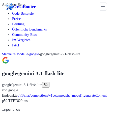
Auf dieser Seite
Orca
Router
Code-Beispiele
Preise
Leistung
Öffentliche Benchmarks
Community-Buzz
Im Vergleich
FAQ
Startseite
›
Modelle
›
google
›
google/gemini-3.1-flash-lite
google/gemini-3.1-flash-lite
google/gemini-3.1-flash-lite
von
google
Endpunkte
:
/v1/chat/completions
/v1beta/models/{model}:generateContent
p50 TTFT
829 ms
import os
