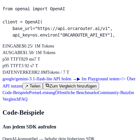
from openai import OpenAI

client = OpenAI(

    base_url="https://api.orcarouter.ai/v1",

    api_key=os.environ["ORCAROUTER_API_KEY"],
EINGABE
$0.25
/ 1M Tokens
AUSGABE
$1.50
/ 1M Tokens
p50 TTFT
829 ms
7 T
p95 TTFT
3.92 s
7 T
DATENVERKEHR
2.0M
Tokens / 7 T
google/gemini-3.1-flash-lite API holen
→
▶
Im Playground testen
</>
Über
API nutzen
↗
Teilen
Zum Vergleich hinzufügen
Code-Beispiele
Preise
Leistung
Öffentliche Benchmarks
Community-Buzz
Im
Vergleich
FAQ
Code-Beispiele
Aus jedem SDK aufrufen
OpenAI-kompatibel — behalte dein bisheriges SDK