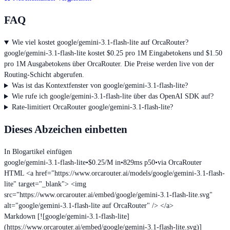
FAQ
Wie viel kostet google/gemini-3.1-flash-lite auf OrcaRouter?
google/gemini-3.1-flash-lite kostet $0.25 pro 1M Eingabetokens und $1.50
pro 1M Ausgabetokens über OrcaRouter. Die Preise werden live von der
Routing-Schicht abgerufen.
Was ist das Kontextfenster von google/gemini-3.1-flash-lite?
Wie rufe ich google/gemini-3.1-flash-lite über das OpenAI SDK auf?
Rate-limitiert OrcaRouter google/gemini-3.1-flash-lite?
Dieses Abzeichen einbetten
In Blogartikel einfügen
google/gemini-3.1-flash-lite
•
$0.25/M in
•
829ms p50
•
via OrcaRouter
HTML
<a href="https://www.orcarouter.ai/models/google/gemini-3.1-flash-
lite" target="_blank"> <img
src="https://www.orcarouter.ai/embed/google/gemini-3.1-flash-lite.svg"
alt="google/gemini-3.1-flash-lite auf OrcaRouter" /> </a>
Markdown
[![google/gemini-3.1-flash-lite]
(https://www.orcarouter.ai/embed/google/gemini-3.1-flash-lite.svg)]