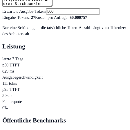
Erwartete Ausgabe-Tokens
Eingabe-Tokens
:
27
Kosten pro Anfrage
:
$0.000757
Nur eine Schätzung — die tatsächliche Token-Anzahl hängt vom Tokenizer
des Anbieters ab.
Leistung
letzte 7 Tage
p50 TTFT
829 ms
Ausgabegeschwindigkeit
111 tok/s
p95 TTFT
3.92 s
Fehlerquote
0%
Öffentliche Benchmarks