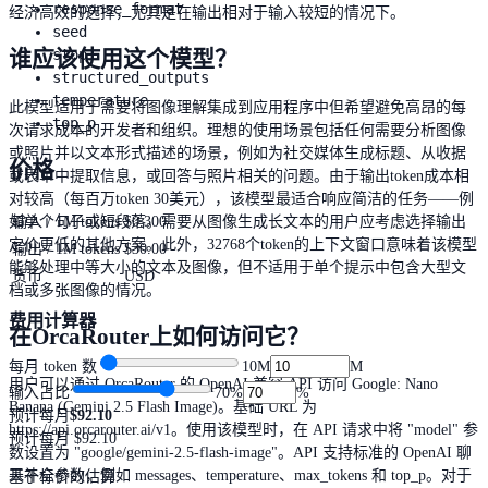
response_format
经济高效的选择，尤其是在输出相对于输入较短的情况下。
seed
stop
谁应该使用这个模型？
structured_outputs
temperature
此模型适用于需要将图像理解集成到应用程序中但希望避免高昂的每
top_p
次请求成本的开发者和组织。理想的使用场景包括任何需要分析图像
或照片并以文本形式描述的场景，例如为社交媒体生成标题、从收据
价格
或表单中提取信息，或回答与照片相关的问题。由于输出token成本相
对较高（每百万token 30美元），该模型最适合响应简洁的任务——例
如单个句子或短段落。需要从图像生成长文本的用户应考虑选择输出
输入 / 1M tokens
$0.300
定价更低的其他方案。此外，32768个token的上下文窗口意味着该模型
输出 / 1M tokens
$30.00
能够处理中等大小的文本及图像，但不适用于单个提示中包含大型文
货币
USD
档或多张图像的情况。
费用计算器
在OrcaRouter上如何访问它？
每月 token 数
10M
M
用户可以通过 OrcaRouter 的 OpenAI 兼容 API 访问 Google: Nano
输入占比
70
%
%
Banana (Gemini 2.5 Flash Image)。基础 URL 为
预计每月
$92.10
https://api.orcarouter.ai/v1。使用该模型时，在 API 请求中将 "model" 参
预计每月
$92.10
数设置为 "google/gemini-2.5-flash-image"。API 支持标准的 OpenAI 聊
天补全参数，例如 messages、temperature、max_tokens 和 top_p。对于
基于标价的估算