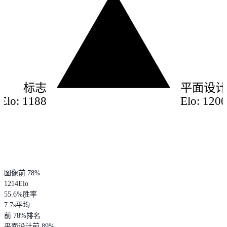
标志
平面设
Elo: 1188
Elo: 120
图像
前 78%
1214
Elo
55.6
%
胜率
7.7s
平均
前 78%
排名
平面设计
前 89%