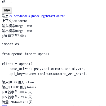
成……
展开
端点
:
/v1beta/models/{model}:generateContent
上下文
32K tokens
输入模态
image + text
输出模态
image + text
p50 首字节
5.00 s
import os

from openai import OpenAI

client = OpenAI(

    base_url="https://api.orcarouter.ai/v1",

    api_key=os.environ["ORCAROUTER_API_KEY"],
输入
$0.30
/ 百万 tokens
输出
$30.00
/ 百万 tokens
p50 首字节
5.00 s
7 天
p95 首字节
7.29 s
7 天
流量
6.9K
tokens / 7 天