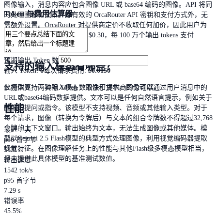
图像输入，消息内容应包含图像 URL 或 base64 编码的图像。API 将同
Token 与费用估算器
时处理图像和文本。除有效的 OrcaRouter API 密钥和支付方式外，无
需额外设置。OrcaRouter 对提供商定价不收取任何加价，因此用户为
每 100 万个输入 tokens 支付 $0.30，每 100 万个输出 tokens 支付
$30.00。
预期输出 Token 数
支持的输入模态有哪些？
输入 Token
:
6
每次请求费用
:
$0.0150
仅为估算——实际 Token 数取决于提供商的分词器。
此模型支持两种输入模态：图像和文本。图像可以通过用户消息中的
URL或base64编码数据提供。文本可以是任何自然语言提示，例如关于
性能
图像的提问或指令。该模型不支持视频、音频或其他输入类型。对于
每个请求，图像（转换为令牌后）与文本的组合令牌数不得超过32,768
令牌的上下文窗口。输出始终为文本，无法生成图像或其他媒体。模
最近 7 天
型以Gemini 2.5 Flash模型的典型方式处理图像，利用视觉编码器提取
p50 首字节
视觉特征。在图像理解任务上的性能与其他Flash级多模态模型相当，
5.00 s
但未提供此具体模型的基准测试数值。
输出速度
1542 tok/s
p95 首字节
7.29 s
错误率
45.5%