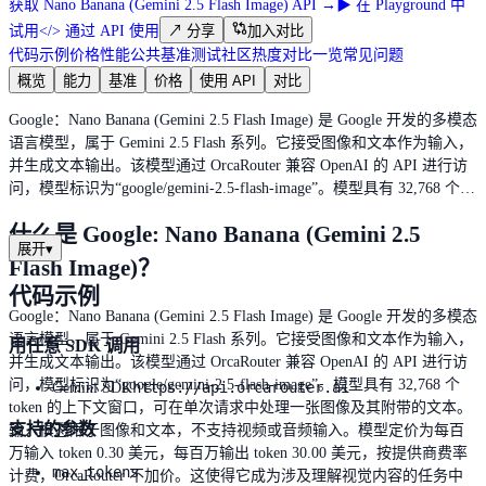
获取 Nano Banana (Gemini 2.5 Flash Image) API
→
▶
在 Playground 中
试用
</>
通过 API 使用
↗
分享
加入对比
代码示例
价格
性能
公共基准测试
社区热度
对比一览
常见问题
概览
能力
基准
价格
使用 API
对比
Google：Nano Banana (Gemini 2.5 Flash Image) 是 Google 开发的多模态
语言模型，属于 Gemini 2.5 Flash 系列。它接受图像和文本作为输入，
并生成文本输出。该模型通过 OrcaRouter 兼容 OpenAI 的 API 进行访
问，模型标识为“google/gemini-2.5-flash-image”。模型具有 32,768 个…
什么是 Google: Nano Banana (Gemini 2.5
展开
▾
Flash Image)？
代码示例
Google：Nano Banana (Gemini 2.5 Flash Image) 是 Google 开发的多模态
语言模型，属于 Gemini 2.5 Flash 系列。它接受图像和文本作为输入，
用任意 SDK 调用
并生成文本输出。该模型通过 OrcaRouter 兼容 OpenAI 的 API 进行访
问，模型标识为“google/gemini-2.5-flash-image”。模型具有 32,768 个
https://api.orcarouter.ai
Gemini SDK
token 的上下文窗口，可在单次请求中处理一张图像及其附带的文本。
支持的参数
输入模态限于图像和文本，不支持视频或音频输入。模型定价为每百
万输入 token 0.30 美元，每百万输出 token 30.00 美元，按提供商费率
max_tokens
计费，OrcaRouter 不加价。这使得它成为涉及理解视觉内容的任务中