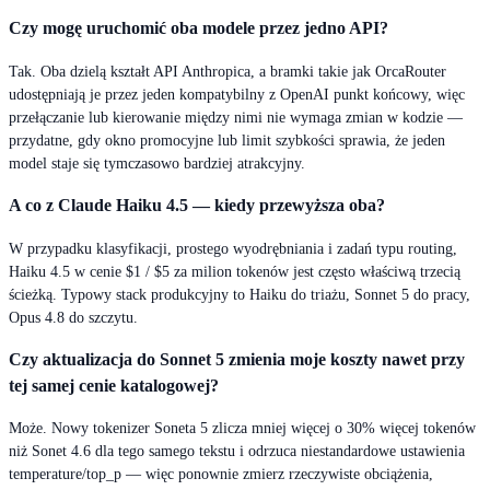
Czy mogę uruchomić oba modele przez jedno API?
Tak. Oba dzielą kształt API Anthropica, a bramki takie jak OrcaRouter
udostępniają je przez jeden kompatybilny z OpenAI punkt końcowy, więc
przełączanie lub kierowanie między nimi nie wymaga zmian w kodzie —
przydatne, gdy okno promocyjne lub limit szybkości sprawia, że jeden
model staje się tymczasowo bardziej atrakcyjny.
A co z Claude Haiku 4.5 — kiedy przewyższa oba?
W przypadku klasyfikacji, prostego wyodrębniania i zadań typu routing,
Haiku 4.5 w cenie $1 / $5 za milion tokenów jest często właściwą trzecią
ścieżką. Typowy stack produkcyjny to Haiku do triażu, Sonnet 5 do pracy,
Opus 4.8 do szczytu.
Czy aktualizacja do Sonnet 5 zmienia moje koszty nawet przy
tej samej cenie katalogowej?
Może. Nowy tokenizer Soneta 5 zlicza mniej więcej o 30% więcej tokenów
niż Sonet 4.6 dla tego samego tekstu i odrzuca niestandardowe ustawienia
temperature/top_p — więc ponownie zmierz rzeczywiste obciążenia,