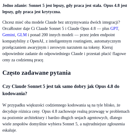
Jedno zdanie: Sonnet 5 jest lepszy, gdy praca jest stała. Opus 4.8 jest
lepszy, gdy praca jest krytyczna.
Chcesz mieć oba modele Claude bez utrzymywania dwóch integracji?
OrcaRouter daje Ci Claude Sonnet 5 i Claude Opus 4.8 — plus
GPT
,
Gemini
,
GLM
i ponad 200 innych modeli — przez jeden endpoint
kompatybilny z OpenAI, z inteligentnym routingiem, automatycznym
przełączaniem awaryjnym i zerowym narzutem na tokeny. Kieruj
odpowiednie zadanie do odpowiedniego Claude i przestań płacić flagowe
ceny za codzienną pracę.
Często zadawane pytania
Czy Claude Sonnet 5 jest tak samo dobry jak Opus 4.8 do
kodowania?
W przypadku większości codziennego kodowania są na tyle blisko, że
decyduje różnica ceny. Opus 4.8 zachowuje realną przewagę w problemach
na poziomie architektury i bardzo długich sesjach agentowych, dlatego
wiele zespołów domyślnie wybiera Sonnet 5, a najtrudniejsze zgłoszenia
eskaluje.