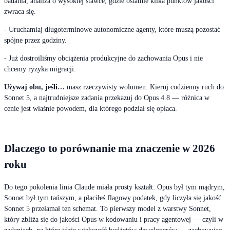
badania, analiza o wysokiej stawce, gdzie ostatnie kilka punktów jakości
zwraca się.
- Uruchamiaj długoterminowe autonomiczne agenty, które muszą pozostać
spójne przez godziny.
- Już dostroiliśmy obciążenia produkcyjne do zachowania Opus i nie
chcemy ryzyka migracji.
Używaj obu, jeśli…
masz rzeczywisty wolumen. Kieruj codzienny ruch do
Sonnet 5, a najtrudniejsze zadania przekazuj do Opus 4.8 — różnica w
cenie jest właśnie powodem, dla którego podział się opłaca.
Dlaczego to porównanie ma znaczenie w 2026
roku
Do tego pokolenia linia Claude miała prosty kształt: Opus był tym mądrym,
Sonnet był tym tańszym, a płaciłeś flagowy podatek, gdy liczyła się jakość.
Sonnet 5 przełamał ten schemat. To pierwszy model z warstwy Sonnet,
który zbliża się do jakości Opus w kodowaniu i pracy agentowej — czyli w