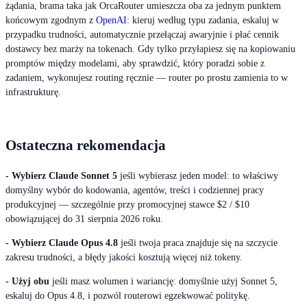
żądania, brama taka jak OrcaRouter umieszcza oba za jednym punktem
końcowym zgodnym z
OpenAI
: kieruj według typu zadania, eskaluj w
przypadku trudności, automatycznie przełączaj awaryjnie i płać cennik
dostawcy bez marży na tokenach. Gdy tylko przyłapiesz się na kopiowaniu
promptów między modelami, aby sprawdzić, który poradzi sobie z
zadaniem, wykonujesz routing ręcznie — router po prostu zamienia to w
infrastrukturę.
Ostateczna rekomendacja
- Wybierz Claude Sonnet 5
jeśli wybierasz jeden model: to właściwy
domyślny wybór do kodowania, agentów, treści i codziennej pracy
produkcyjnej — szczególnie przy promocyjnej stawce $2 / $10
obowiązującej do 31 sierpnia 2026 roku.
- Wybierz Claude Opus 4.8
jeśli twoja praca znajduje się na szczycie
zakresu trudności, a błędy jakości kosztują więcej niż tokeny.
- Użyj obu
jeśli masz wolumen i wariancję: domyślnie użyj Sonnet 5,
eskaluj do Opus 4.8, i pozwól routerowi egzekwować politykę.