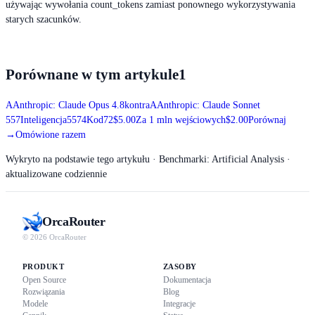
używając wywołania count_tokens zamiast ponownego wykorzystywania
starych szacunków.
Porównane w tym artykule
1
A
Anthropic: Claude Opus 4.8
kontra
A
Anthropic: Claude Sonnet
5
57
Inteligencja
55
74
Kod
72
$5.00
Za 1 mln wejściowych
$2.00
Porównaj
→
Omówione razem
Wykryto na podstawie tego artykułu
· Benchmarki: Artificial Analysis ·
aktualizowane codziennie
Orca
Router
© 2026 OrcaRouter
PRODUKT
ZASOBY
Open Source
Dokumentacja
Rozwiązania
Blog
Modele
Integracje