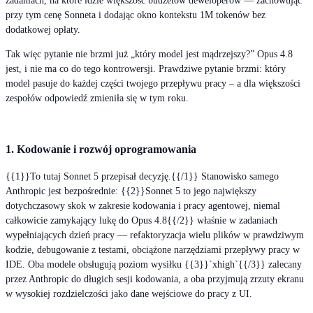
zadaniach, na które idzie większość budżetów deweloperów — zachowując
przy tym cenę Sonneta i dodając okno kontekstu 1M tokenów bez
dodatkowej opłaty.
Tak więc pytanie nie brzmi już „który model jest mądrzejszy?” Opus 4.8
jest, i nie ma co do tego kontrowersji. Prawdziwe pytanie brzmi: który
model pasuje do każdej części twojego przepływu pracy – a dla większości
zespołów odpowiedź zmieniła się w tym roku.
1. Kodowanie i rozwój oprogramowania
{{1}}To tutaj Sonnet 5 przepisał decyzję.{{/1}} Stanowisko samego
Anthropic jest bezpośrednie: {{2}}Sonnet 5 to jego największy
dotychczasowy skok w zakresie kodowania i pracy agentowej, niemal
całkowicie zamykający lukę do Opus 4.8{{/2}} właśnie w zadaniach
wypełniających dzień pracy — refaktoryzacja wielu plików w prawdziwym
kodzie, debugowanie z testami, obciążone narzędziami przepływy pracy w
IDE. Oba modele obsługują poziom wysiłku {{3}}`xhigh`{{/3}} zalecany
przez Anthropic do długich sesji kodowania, a oba przyjmują zrzuty ekranu
w wysokiej rozdzielczości jako dane wejściowe do pracy z UI.