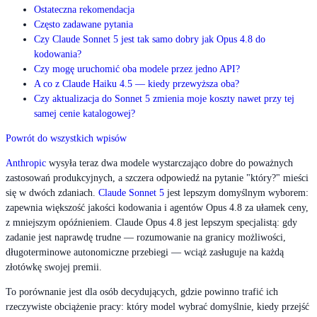
Ostateczna rekomendacja
Często zadawane pytania
Czy Claude Sonnet 5 jest tak samo dobry jak Opus 4.8 do
kodowania?
Czy mogę uruchomić oba modele przez jedno API?
A co z Claude Haiku 4.5 — kiedy przewyższa oba?
Czy aktualizacja do Sonnet 5 zmienia moje koszty nawet przy tej
samej cenie katalogowej?
Powrót do wszystkich wpisów
Anthropic
wysyła teraz dwa modele wystarczająco dobre do poważnych
zastosowań produkcyjnych, a szczera odpowiedź na pytanie "który?" mieści
się w dwóch zdaniach.
Claude Sonnet 5
jest lepszym domyślnym wyborem:
zapewnia większość jakości kodowania i agentów Opus 4.8 za ułamek ceny,
z mniejszym opóźnieniem. Claude Opus 4.8 jest lepszym specjalistą: gdy
zadanie jest naprawdę trudne — rozumowanie na granicy możliwości,
długoterminowe autonomiczne przebiegi — wciąż zasługuje na każdą
złotówkę swojej premii.
To porównanie jest dla osób decydujących, gdzie powinno trafić ich
rzeczywiste obciążenie pracy: który model wybrać domyślnie, kiedy przejść