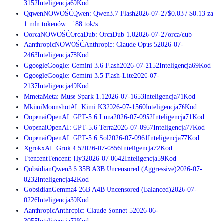
31
52
Inteligencja
69
Kod
Q
qwen
NOWOŚĆ
Qwen: Qwen3.7 Flash
2026-07-27
$0.03
/
$0.13
za
1 mln tokenów
·
188
tok/s
O
orca
NOWOŚĆ
OrcaDub: OrcaDub 1.0
2026-07-27
orca/dub
A
anthropic
NOWOŚĆ
Anthropic: Claude Opus 5
2026-07-
24
63
Inteligencja
78
Kod
G
google
Google: Gemini 3.6 Flash
2026-07-21
52
Inteligencja
69
Kod
G
google
Google: Gemini 3.5 Flash-Lite
2026-07-
21
37
Inteligencja
49
Kod
M
meta
Meta: Muse Spark 1.1
2026-07-16
53
Inteligencja
71
Kod
M
kimi
MoonshotAI: Kimi K3
2026-07-15
60
Inteligencja
76
Kod
O
openai
OpenAI: GPT-5.6 Luna
2026-07-09
52
Inteligencja
71
Kod
O
openai
OpenAI: GPT-5.6 Terra
2026-07-09
57
Inteligencja
77
Kod
O
openai
OpenAI: GPT-5.6 Sol
2026-07-09
61
Inteligencja
77
Kod
X
grok
xAI: Grok 4.5
2026-07-08
56
Inteligencja
72
Kod
T
tencent
Tencent: Hy3
2026-07-06
42
Inteligencja
59
Kod
Q
obsidian
Qwen3.6 35B A3B Uncensored (Aggressive)
2026-07-
02
32
Inteligencja
42
Kod
G
obsidian
Gemma4 26B A4B Uncensored (Balanced)
2026-07-
02
26
Inteligencja
39
Kod
A
anthropic
Anthropic: Claude Sonnet 5
2026-06-
30
55
Inteligencja
72
Kod