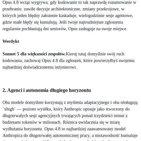
Opus 4.8 wciąż wygrywa, gdy kodowanie to tak naprawdę rozumowanie w
przebraniu: zawiłe decyzje architektoniczne, zmiany przekrojowe, w
których jeden błędny założenie kaskaduje, wielogodzinne sesje agentowe,
gdzie małe błędy się kumulują. Jeśli twoje najtrudniejsze zgłoszenia
regularnie pochłaniają dni seniorów, Opus zasługuje na swoje miejsce.
Werdykt
Sonnet 5 dla większości zespołów.
Kieruj tutaj domyślnie swój ruch
kodowania; zachowaj Opus 4.8 dla zgłoszeń, które powierzyłbyś swojemu
najbardziej doświadczonemu inżynierowi.
2. Agenci i autonomia długiego horyzontu
Oba modele domyślnie korzystają z myślenia adaptacyjnego i oba obsługują
`xhigh` — poziom wysiłku, który Anthropic opisuje jako stworzony do
długotrwałych sesji agencyjnych trwających ponad trzydzieści minut z
budżetami tokenów w milionach. Różnica uwidacznia się w miarę
wydłużania horyzontu. Opus 4.8 to najbardziej zaawansowany model
Anthropica do długotrwałej autonomicznej pracy, a niezawodność kumuluje