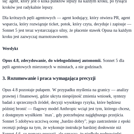
się: agent, który jest o kilka punktów lepszy na każdym kroku, po tysiącu
kroków jest radykalnie lepszy.
Dla krótszych pętli agentowych — agent kodujący, który otwiera PR, agent
wsparcia, który rozwiązuje ticket, potok, który czyta, decyduje i zapisuje —
Sonnet 5 jest teraz wystarczająco silny, że płacenie stawek Opusa na każdym
kroku jest zazwyczaj marnotrawstwem.
Werdykt
Opus 4.8, zdecydowanie, do wielogodzinnej autonomii.
Sonnet 5 dla
pętli agentowych mierzonych w minutach, a nie godzinach.
3. Rozumowanie i praca wymagająca precyzji
Opus 4.8 pozostaje pułapem. W przypadku myślenia na granicy — analizy
prawnej i finansowej, gdzie ukryta niespójność zmienia wniosek, syntezy
badań z sprzecznych źródeł, decyzji wysokiego ryzyka, które będziesz
później bronić — flagowy model Anthropic wciąż jest tym, którego chcesz,
z dostępnym wysiłkiem `max`, gdy potrzebujesz najgłębszego przejścia.
Sonnet 5 zdobywa uczciwą ocenę „bardzo dobry”; jego zastrzeżenie z epoki
recenzji polega na tym, że wykonuje instrukcje bardziej dosłownie niż
Sonnet 4.6, co pomaga precyzji, ale oznacza, że niedbałe podpowiedzi