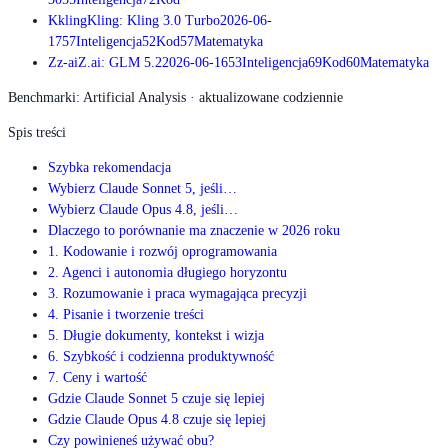
K
kling
Kling: Kling 3.0 Turbo
2026-06-
17
57
Inteligencja
52
Kod
57
Matematyka
Z
z-ai
Z.ai: GLM 5.2
2026-06-16
53
Inteligencja
69
Kod
60
Matematyka
Benchmarki: Artificial Analysis · aktualizowane codziennie
Spis treści
Szybka rekomendacja
Wybierz Claude Sonnet 5, jeśli…
Wybierz Claude Opus 4.8, jeśli…
Dlaczego to porównanie ma znaczenie w 2026 roku
1. Kodowanie i rozwój oprogramowania
2. Agenci i autonomia długiego horyzontu
3. Rozumowanie i praca wymagająca precyzji
4. Pisanie i tworzenie treści
5. Długie dokumenty, kontekst i wizja
6. Szybkość i codzienna produktywność
7. Ceny i wartość
Gdzie Claude Sonnet 5 czuje się lepiej
Gdzie Claude Opus 4.8 czuje się lepiej
Czy powinieneś używać obu?