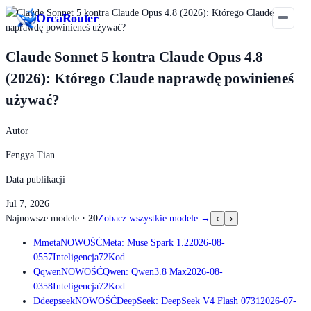
Orca
Router
Claude Sonnet 5 kontra Claude Opus 4.8
(2026): Którego Claude naprawdę powinieneś
używać?
Autor
Fengya Tian
Data publikacji
Jul 7, 2026
Najnowsze modele
·
20
Zobacz wszystkie modele
→
‹
›
M
meta
NOWOŚĆ
Meta: Muse Spark 1.2
2026-08-
05
57
Inteligencja
72
Kod
Q
qwen
NOWOŚĆ
Qwen: Qwen3.8 Max
2026-08-
03
58
Inteligencja
72
Kod
D
deepseek
NOWOŚĆ
DeepSeek: DeepSeek V4 Flash 0731
2026-07-