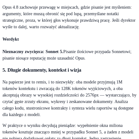
Opus 4.8 zachowuje przewagę w miejscach, gdzie pisanie jest myśleniem:
argumenty, które muszą obronić się pod lupą, przemyślane notatki
strategiczne, proza, w której głos wykonuje prawdziwą pracę. Jeśli dyrektor
wyśle to dalej, warto rozważyć aktualizację.
Werdykt
Nieznaczny zwycięzca: Sonnet 5.
Pisanie ilościowe przypada Sonnetowi;
pisanie niosące reputację może uzasadnić Opus.
5. Długie dokumenty, kontekst i wizja
Na papierze jest to remis, i to niezwykły: oba modele przyjmują 1M
tokenów kontekstu i zwracają do 128K tokenów wyjściowych, a oba
akceptują obrazy w wysokiej rozdzielczości do 2576px — wystarczająco, by
czytać gęste zrzuty ekranu, wykresy i zeskanowane dokumenty. Analiza
całego kodu, stustronicowe kontrakty i synteza wielu raportów są dostępne
dla każdego z modeli.
W praktyce o wyniku decydują pieniądze: wypełnienie okna miliona
tokenów kosztuje znacząco mniej w przypadku Sonnet 5, a żaden z modeli
nie pobiera dodatkowej opłaty za długi kontekst. Jedno zastrzeżenie